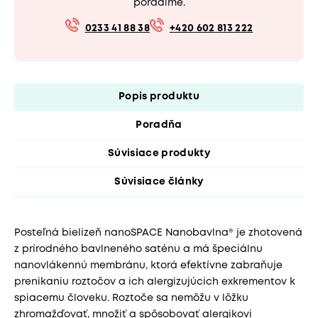
poradíme.
0233 41 88 38
+420 602 813 222
Popis produktu
Poradňa
Súvisiace produkty
Súvisiace články
Posteľná bielizeň nanoSPACE Nanobavlna® je zhotovená
z prírodného bavlneného saténu a má špeciálnu
nanovlákennú membránu, ktorá efektívne zabraňuje
prenikaniu roztočov a ich alergizujúcich exkrementov k
spiacemu človeku. Roztoče sa nemôžu v lôžku
zhromažďovať, množiť a spôsobovať alergikovi