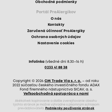
Obchodné podmienky
Portál PreAlergikov
O nás
Kontakty
Zaručená účinnosť ProAlergiky
Ochrana osobných údajov
Nastavenie cookies
Infolinka
(všedné dni 8.30–16 h)
0233 41 88 38
Copyright © 2026
CM Trade Via s. r. o.
– od roku
2022 súčasťou českého investičného fondu ADAX
Fond firemného nástupníctva SICAV, a. s.
Veľkoobchodná spolupráca s nami
Akékoľvek kopírovanie a ďalšie zverejňovanie obsahu
týchto stránok je možné výhradne s písomným súhlasom
prevádzkovateľa.
Podmienky používania stránok