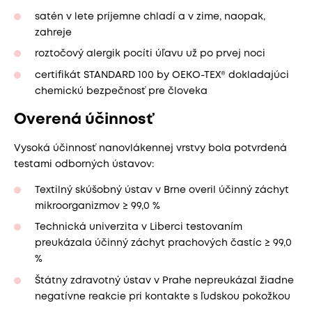
satén v lete príjemne chladí a v zime, naopak,
zahreje
roztočový alergik pocíti úľavu už po prvej noci
certifikát STANDARD 100 by OEKO-TEX® dokladajúci
chemickú bezpečnosť pre človeka
Overená účinnosť
Vysoká účinnosť nanovlákennej vrstvy bola potvrdená
testami odborných ústavov:
Textilný skúšobný ústav v Brne overil účinný záchyt
mikroorganizmov ≥ 99,0 %
Technická univerzita v Liberci testovaním
preukázala účinný záchyt prachových častíc ≥ 99,0
%
Štátny zdravotný ústav v Prahe nepreukázal žiadne
negatívne reakcie pri kontakte s ľudskou pokožkou