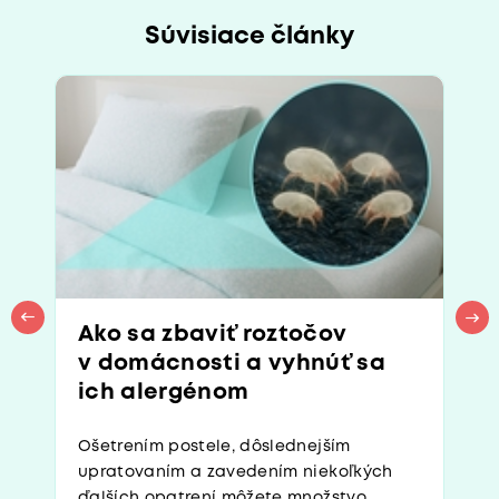
Súvisiace články
Ako sa zbaviť roztočov
v domácnosti a vyhnúť sa
ich alergénom
Ošetrením postele, dôslednejším
upratovaním a zavedením niekoľkých
ďalších opatrení môžete množstvo