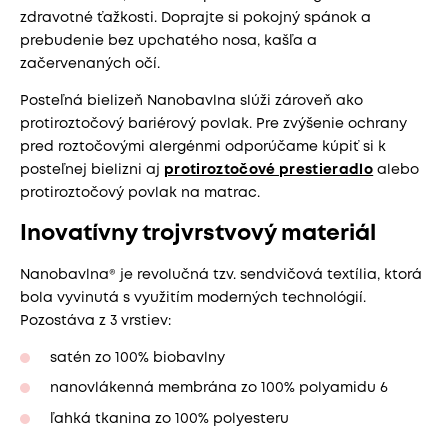
zdravotné ťažkosti. Doprajte si pokojný spánok a
prebudenie bez upchatého nosa, kašľa a
začervenaných očí.
Posteľná bielizeň Nanobavlna slúži zároveň ako
protiroztočový bariérový povlak. Pre zvýšenie ochrany
pred roztočovými alergénmi odporúčame kúpiť si k
posteľnej bielizni aj
protiroztočové prestieradlo
alebo
protiroztočový povlak na matrac.
Inovatívny trojvrstvový materiál
Nanobavlna® je revolučná tzv. sendvičová textília, ktorá
bola vyvinutá s využitím moderných technológií.
Pozostáva z 3 vrstiev:
satén zo 100% biobavlny
nanovlákenná membrána zo 100% polyamidu 6
ľahká tkanina zo 100% polyesteru