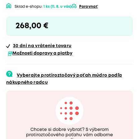
Sklad e-shopu:
1 ks
(11. 8. u vás)
Porovnať
268,00 €
30 dní
na vrátenie tovaru
Možnosti dopravy a platby
Vyberajte protiroztočový poťah múdro podľa
nákupného radcu
Chcete si dobre vybrať? S výberom
protiroztočového poťahu vám odborne