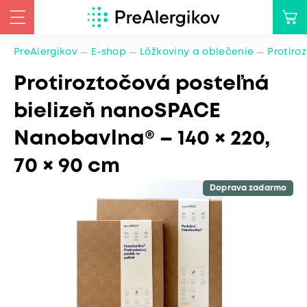
PreAlergikov
E-shop
Lôžkoviny a oblečenie
Protiro
Protiroztočová posteľná
bielizeň nanoSPACE
Nanobavlna® – 140 × 220,
70 × 90 cm
Doprava zadarmo