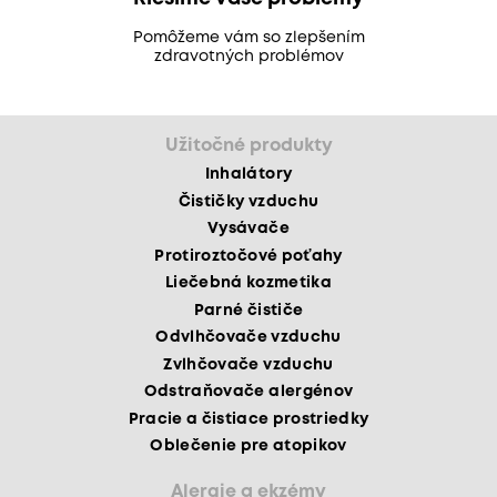
Pomôžeme vám so zlepšením
zdravotných problémov
Užitočné produkty
Inhalátory
Čističky vzduchu
Vysávače
Protiroztočové poťahy
Liečebná kozmetika
Parné čističe
Odvlhčovače vzduchu
Zvlhčovače vzduchu
Odstraňovače alergénov
Pracie a čistiace prostriedky
Oblečenie pre atopikov
Alergie a ekzémy