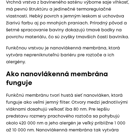
Vrchná vrstva z bavlneného saténu výborne saje vlhkosť,
má pevnú štruktúru a jedinečné termoregulačné
vlastnosti. Hebký povrch s jemným leskom si uchováva
žiarivú farbu aj po mnohých praniach. Prírodný pôvod a
šetrné spracovanie bavlny dokazujú tmavé bodky na
povrchu materiálu, čo sú zvyšky tmavších častí bavlníka.
Funkčnou vrstvou je nanovlákenná membrána, ktorá
vytvára nepreniknuteľnú bariéru pre roztoče a ich
alergény.
Ako nanovlákenná membrána
funguje
Funkčnú membránu tvorí hustá sieť nanovláken, ktorá
funguje ako veľmi jemný filter. Otvory medzi jednotlivými
vláknami dosahujú veľkosť iba 80 nm. Pre lepšiu
predstavu rozmery prachového roztoča sa pohybujú
okolo 420 000 nm a jeho alergén je veľký približne 1 000
až 10 000 nm. Nanovlákenná membrána tak vytvára