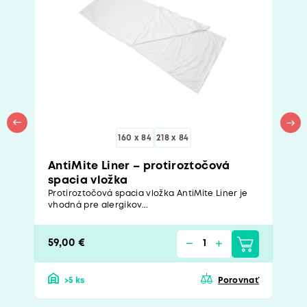
160 x 84
218 x 84
AntiMite Liner – protiroztočová
spacia vložka
Protiroztočová spacia vložka AntiMite Liner je
vhodná pre alergikov...
59,00 €
>5 ks
Porovnať