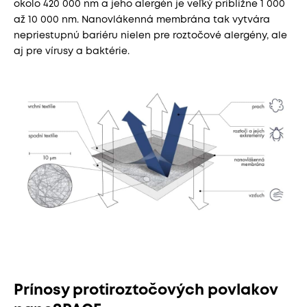
okolo 420 000 nm a jeho alergén je veľký približne 1 000
až 10 000 nm. Nanovlákenná membrána tak vytvára
nepriestupnú bariéru nielen pre roztočové alergény, ale
aj pre vírusy a baktérie.
Prínosy protiroztočových povlakov