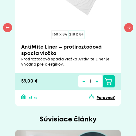
160 x 84
218 x 84
AntiMite Liner – protiroztočová
spacia vložka
Protiroztočová spacia vložka AntiMite Liner je
vhodná pre alergikov...
59,00 €
>5 ks
Porovnať
Súvisiace články