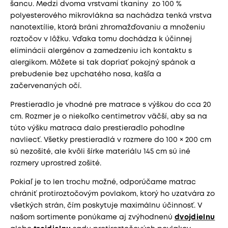
šancu. Medzi dvoma vrstvami tkaniny zo 100 %
polyesterového mikrovlákna sa nachádza tenká vrstva
nanotextílie, ktorá bráni zhromažďovaniu a množeniu
roztočov v lôžku. Vďaka tomu dochádza k účinnej
eliminácii alergénov a zamedzeniu ich kontaktu s
alergikom. Môžete si tak dopriať pokojný spánok a
prebudenie bez upchatého nosa, kašľa a
začervenaných očí.
Prestieradlo je vhodné pre matrace s výškou do cca 20
cm. Rozmer je o niekoľko centimetrov väčší, aby sa na
túto výšku matraca dalo prestieradlo pohodlne
navliecť. Všetky prestieradlá v rozmere do 100 × 200 cm
sú nezošité, ale kvôli šírke materiálu 145 cm sú iné
rozmery uprostred zošité.
Pokiaľ je to len trochu možné, odporúčame matrac
chrániť protiroztočovým povlakom, ktorý ho uzatvára zo
všetkých strán, čím poskytuje maximálnu účinnosť. V
našom sortimente ponúkame aj zvýhodnenú
dvojdielnu