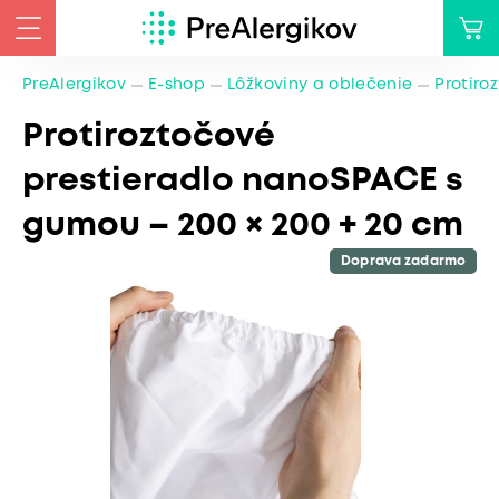
PreAlergikov
E-shop
Lôžkoviny a oblečenie
Protiro
Protiroztočové
prestieradlo nanoSPACE s
gumou – 200 × 200 + 20 cm
Doprava zadarmo