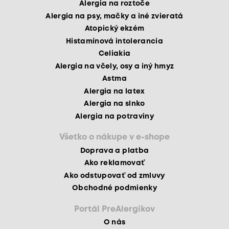
Alergia na roztoče
Alergia na psy, mačky a iné zvieratá
Atopický ekzém
Histamínová intolerancia
Celiakia
Alergia na včely, osy a iný hmyz
Astma
Alergia na latex
Alergia na slnko
Alergia na potraviny
Všetko o nákupe v e-shope
Doprava a platba
Ako reklamovať
Ako odstupovať od zmluvy
Obchodné podmienky
Portál PreAlergikov
O nás