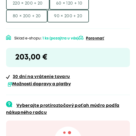
220 × 200 + 20
60 × 120 + 10
80 × 200 + 20
90 × 200 + 20
Sklad e-shopu:
1 ks
(pozajtra u vás)
Porovnať
203,00 €
30 dní
na vrátenie tovaru
Možnosti dopravy a platby
Vyberajte protiroztočový poťah múdro podľa
nákupného radcu