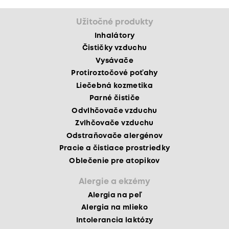
Užitočné produkty
Inhalátory
Čističky vzduchu
Vysávače
Protiroztočové poťahy
Liečebná kozmetika
Parné čističe
Odvlhčovače vzduchu
Zvlhčovače vzduchu
Odstraňovače alergénov
Pracie a čistiace prostriedky
Oblečenie pre atopikov
Alergie a ekzémy
Alergia na peľ
Alergia na mlieko
Intolerancia laktózy