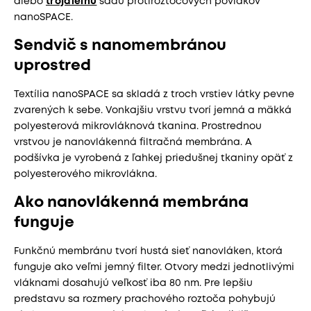
alebo
trojdielnu
sadu protiroztočových povlakov
nanoSPACE.
Sendvič s nanomembránou
uprostred
Textília nanoSPACE sa skladá z troch vrstiev látky pevne
zvarených k sebe. Vonkajšiu vrstvu tvorí jemná a mäkká
polyesterová mikrovláknová tkanina. Prostrednou
vrstvou je nanovlákenná filtračná membrána. A
podšívka je vyrobená z ľahkej priedušnej tkaniny opäť z
polyesterového mikrovlákna.
Ako nanovlákenná membrána
funguje
Funkčnú membránu tvorí hustá sieť nanovláken, ktorá
funguje ako veľmi jemný filter. Otvory medzi jednotlivými
vláknami dosahujú veľkosť iba 80 nm. Pre lepšiu
predstavu sa rozmery prachového roztoča pohybujú