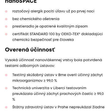
nanoSPACE
roztočový alergik pocíti úľavu už po prvej noci
bez chemického ošetrenia
prestieradlo je opatrené kvalitným zipsom
certifikát STANDARD 100 by OEKO-TEX® dokladajúci
chemickú bezpečnosť pre človeka
Overená účinnosť
Vysoká účinnosť nanovlákennej vrstvy bola potvrdená
testami odborných ústavov:
Textilný skúšobný ústav v Brne overil účinný záchyt
mikroorganizmov ≥ 99,0 %
Technická univerzita v Liberci testovaním
preukázala účinný záchyt prachových častíc ≥ 99,0
%
Štátny zdravotný ústav v Prahe nepreukázal žiadne