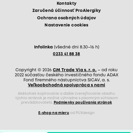
Kontakty
Zaručená účinnosť ProAlergiky
Ochrana osobných údajov
Nastavenie cookies
Infolinka
(všedné dni 8.30–16 h)
0233 41 88 38
Copyright © 2026
CM Trade Via s. r. o.
– od roku
2022 súčasťou českého investičného fondu ADAX
Fond firemného nástupníctva SICAV, a. s.
Veľkoobchodná spolupráca s nami
Akékoľvek kopírovanie a ďalšie zverejňovanie obsahu
týchto stránok je možné výhradne s písomným súhlasom
prevádzkovateľa.
Podmienky používania stránok
E-shop na mieru
od PUXdesign