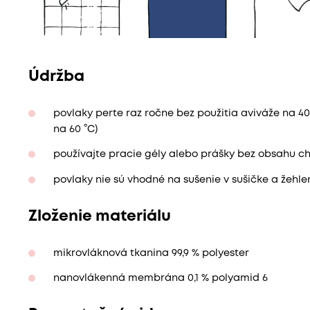
Údržba
povlaky perte raz ročne bez použitia aviváže na 40
na 60 °C)
používajte pracie gély alebo prášky bez obsahu ch
povlaky nie sú vhodné na sušenie v sušičke a žehle
Zloženie materiálu
mikrovláknová tkanina 99,9 % polyester
nanovlákenná membrána 0,1 % polyamid 6