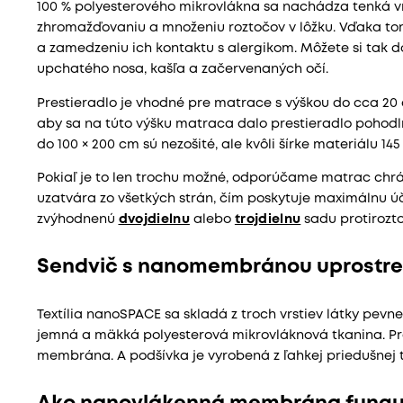
100 % polyesterového mikrovlákna sa nachádza tenká vrs
zhromažďovaniu a množeniu roztočov v lôžku. Vďaka to
a zamedzeniu ich kontaktu s alergikom. Môžete si tak 
upchatého nosa, kašľa a začervenaných očí.
Prestieradlo je vhodné pre matrace s výškou do cca 20 
aby sa na túto výšku matraca dalo prestieradlo pohodln
do 100 × 200 cm sú nezošité, ale kvôli šírke materiálu 14
Pokiaľ je to len trochu možné, odporúčame matrac chrá
uzatvára zo všetkých strán, čím poskytuje maximálnu 
zvýhodnenú
dvojdielnu
alebo
trojdielnu
sadu protirozt
Sendvič s nanomembránou uprostr
Textília nanoSPACE sa skladá z troch vrstiev látky pevne
jemná a mäkká polyesterová mikrovláknová tkanina. Pro
membrána. A podšívka je vyrobená z ľahkej priedušnej 