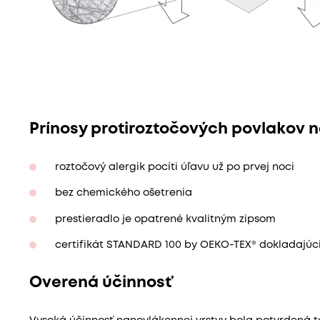
Prínosy protiroztočových povlakov
roztočový alergik pocíti úľavu už po prvej noci
bez chemického ošetrenia
prestieradlo je opatrené kvalitným zipsom
certifikát STANDARD 100 by OEKO-TEX® dokladajúc
Overená účinnosť