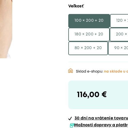
Veľkosť
100 × 200 + 20
120 ×
180 × 200 + 20
200 ×
80 × 200 + 20
90 × 2
Sklad e-shopu:
na sklade u
116,00 €
30 dní
na vrátenie tovar
Možnosti dopravy a platb