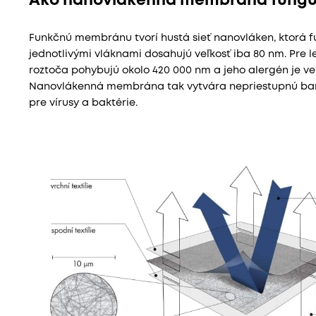
Ako nanovlákenná membrána fungu
Funkčnú membránu tvorí hustá sieť nanovláken, ktorá fu
jednotlivými vláknami dosahujú veľkosť iba 80 nm. Pre
roztoča pohybujú okolo 420 000 nm a jeho alergén je veľk
Nanovlákenná membrána tak vytvára nepriestupnú barié
pre vírusy a baktérie.