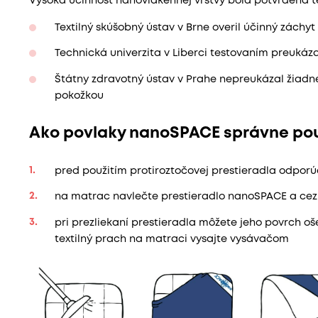
Vysoká účinnosť nanovlákennej vrstvy bola potvrdená 
Textilný skúšobný ústav v Brne overil účinný záchy
Technická univerzita v Liberci testovaním preukáz
Štátny zdravotný ústav v Prahe nepreukázal žiadne
pokožkou
Ako povlaky nanoSPACE správne pou
pred použitím protiroztočovej prestieradla odpo
na matrac navlečte prestieradlo nanoSPACE a cez
pri prezliekaní prestieradla môžete jeho povrch oš
textilný prach na matraci vysajte vysávačom