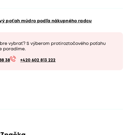
ový poťah múdro podľa nákupného radcu
obre vybrať? S výberom protiroztočového poťahu
e poradíme.
88 38
+420 602 813 222