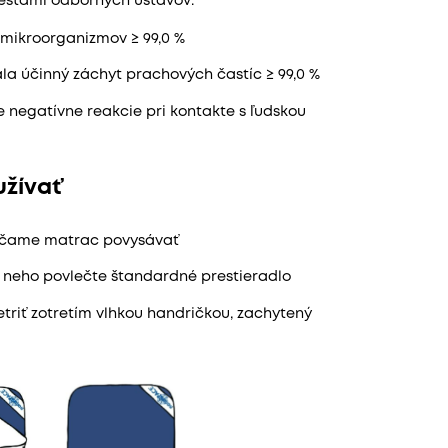
testami odborných ústavov:
t mikroorganizmov ≥ 99,0 %
ala účinný záchyt prachových častíc ≥ 99,0 %
 negatívne reakcie pri kontakte s ľudskou
žívať
rúčame matrac povysávať
 neho povlečte štandardné prestieradlo
etriť zotretím vlhkou handričkou, zachytený