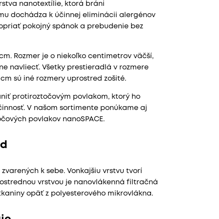
tva nanotextílie, ktorá bráni
mu dochádza k účinnej eliminácii alergénov
dopriať pokojný spánok a prebudenie bez
cm. Rozmer je o niekoľko centimetrov väčší,
e navliecť. Všetky prestieradlá v rozmere
5 cm sú iné rozmery uprostred zošité.
niť protiroztočovým povlakom, ktorý ho
účinnosť. V našom sortimente ponúkame aj
očových povlakov nanoSPACE.
ed
 zvarených k sebe. Vonkajšiu vrstvu tvorí
strednou vrstvou je nanovlákenná filtračná
tkaniny opäť z polyesterového mikrovlákna.