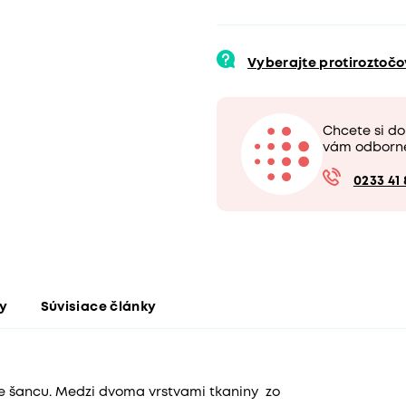
Vyberajte protiroztoč
Chcete si d
vám odborn
0233 41 
ty
Súvisiace články
e šancu. Medzi dvoma vrstvami tkaniny zo