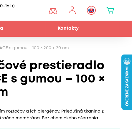
0–16 h)
ňa
Kontakty
ACE s gumou – 100 × 200 + 20 cm
čové prestieradlo
 s gumou – 100 ×
cm
 roztočov a ich alergénov. Priedušná tkanina z
iltračná membrána. Bez chemického ošetrenia.