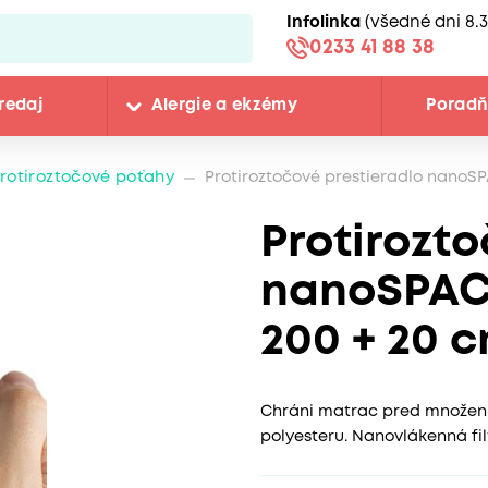
Infolinka
(všedné dni 8.3
0233 41 88 38
redaj
Alergie a ekzémy
Porad
rotiroztočové poťahy
Protiroztočové prestieradlo nanoSP
Protirozto
nanoSPACE
200 + 20 
Chráni matrac pred množením
polyesteru. Nanovlákenná f