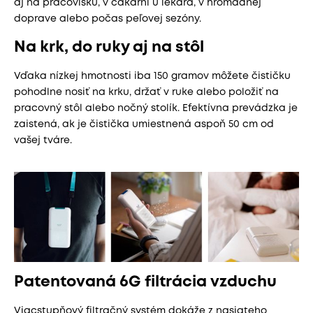
aj na pracovisku, v čakárni u lekára, v hromadnej
doprave alebo počas peľovej sezóny.
Na krk, do ruky aj na stôl
Vďaka nízkej hmotnosti iba 150 gramov môžete čističku
pohodlne nosiť na krku, držať v ruke alebo položiť na
pracovný stôl alebo nočný stolík. Efektívna prevádzka je
zaistená, ak je čistička umiestnená aspoň 50 cm od
vašej tváre.
Patentovaná 6G filtrácia vzduchu
Viacstupňový filtračný systém dokáže z nasiateho