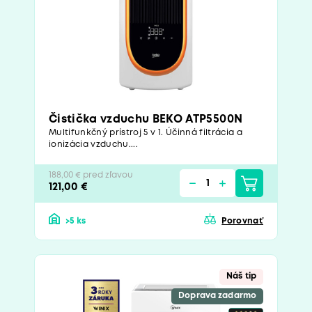
Čistička vzduchu BEKO ATP5500N
Multifunkčný prístroj 5 v 1. Účinná filtrácia a
ionizácia vzduchu....
188,00 € pred zľavou
121,00 €
>5 ks
Porovnať
Náš tip
Doprava zadarmo