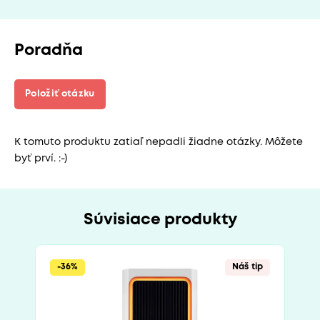
Poradňa
Položiť otázku
K tomuto produktu zatiaľ nepadli žiadne otázky. Môžete
byť prví. :-)
Súvisiace produkty
-36%
Náš tip