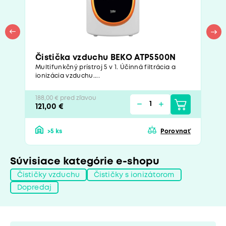
Čistička vzduchu BEKO ATP5500N
Multifunkčný prístroj 5 v 1. Účinná filtrácia a
ionizácia vzduchu....
188,00 € pred zľavou
121,00 €
>5 ks
Porovnať
Súvisiace kategórie e-shopu
Čističky vzduchu
Čističky s ionizátorom
Dopredaj