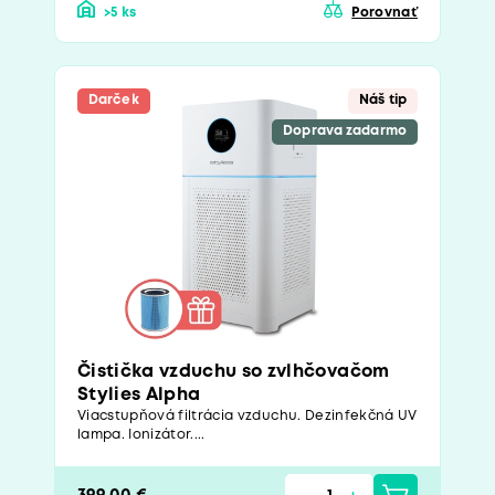
>5 ks
Porovnať
Darček
Náš tip
Doprava zadarmo
Čistička vzduchu so zvlhčovačom
Stylies Alpha
Viacstupňová filtrácia vzduchu. Dezinfekčná UV
lampa. Ionizátor....