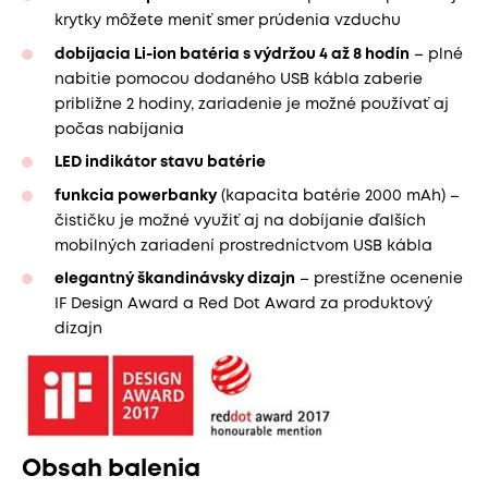
krytky môžete meniť smer prúdenia vzduchu
dobíjacia Li-ion batéria s výdržou 4 až 8 hodín
– plné
nabitie pomocou dodaného USB kábla zaberie
približne 2 hodiny, zariadenie je možné používať aj
počas nabíjania
LED indikátor stavu batérie
funkcia powerbanky
(kapacita batérie 2000 mAh) –
čističku je možné využiť aj na dobíjanie ďalších
mobilných zariadení prostredníctvom USB kábla
elegantný škandinávsky dizajn
– prestížne ocenenie
IF Design Award a Red Dot Award za produktový
dizajn
Obsah balenia