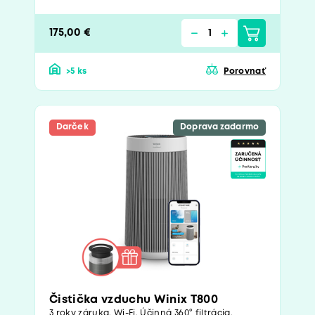
175,00 €
>5 ks
Porovnať
Darček
Doprava zadarmo
Čistička vzduchu Winix T800
3 roky záruka. Wi-Fi. Účinná 360° filtrácia.