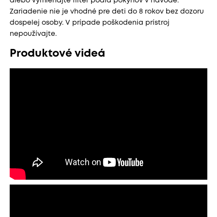
alebo vymieňajte filter podľa pokynov v návode.
Zariadenie nie je vhodné pre deti do 8 rokov bez dozoru
dospelej osoby. V prípade poškodenia prístroj
nepoužívajte.
Produktové videá