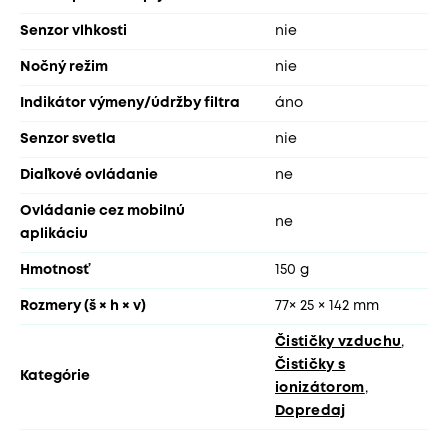
Senzor vlhkosti
nie
Nočný režim
nie
Indikátor výmeny/údržby filtra
áno
Senzor svetla
nie
Diaľkové ovládanie
ne
Ovládanie cez mobilnú
ne
aplikáciu
Hmotnosť
150 g
Rozmery (š × h × v)
77× 25 × 142 mm
Čističky vzduchu
,
Čističky s
Kategórie
ionizátorom
,
Dopredaj