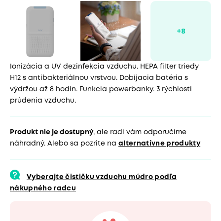
Ionizácia a UV dezinfekcia vzduchu. HEPA filter triedy
H12 s antibakteriálnou vrstvou. Dobíjacia batéria s
výdržou až 8 hodín. Funkcia powerbanky. 3 rýchlosti
prúdenia vzduchu.
Produkt nie je dostupný
, ale radi vám odporučíme
náhradný. Alebo sa pozrite na
alternatívne produkty
Vyberajte čističku vzduchu múdro podľa
nákupného radcu