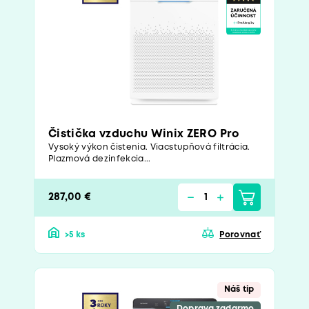
Čistička vzduchu Winix ZERO Pro
Vysoký výkon čistenia. Viacstupňová filtrácia.
Plazmová dezinfekcia...
287,00 €
>5 ks
Porovnať
Náš tip
Doprava zadarmo