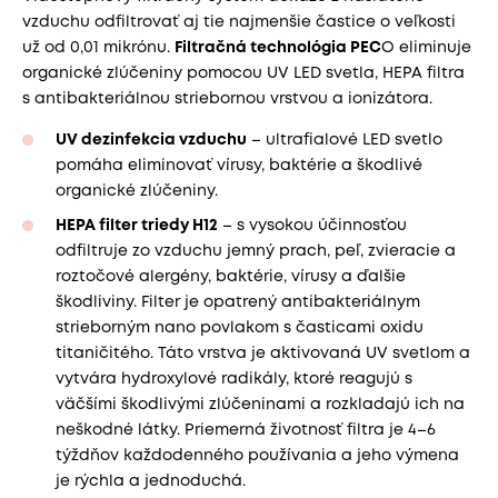
vzduchu odfiltrovať aj tie najmenšie častice o veľkosti
už od 0,01 mikrónu.
Filtračná technológia PEC
O eliminuje
organické zlúčeniny pomocou UV LED svetla, HEPA filtra
s antibakteriálnou striebornou vrstvou a ionizátora.
UV dezinfekcia vzduchu
– ultrafialové LED svetlo
pomáha eliminovať vírusy, baktérie a škodlivé
organické zlúčeniny.
HEPA filter triedy H12
– s vysokou účinnosťou
odfiltruje zo vzduchu jemný prach, peľ, zvieracie a
roztočové alergény, baktérie, vírusy a ďalšie
škodliviny. Filter je opatrený antibakteriálnym
strieborným nano povlakom s časticami oxidu
titaničitého. Táto vrstva je aktivovaná UV svetlom a
vytvára hydroxylové radikály, ktoré reagujú s
väčšími škodlivými zlúčeninami a rozkladajú ich na
neškodné látky. Priemerná životnosť filtra je 4–6
týždňov každodenného používania a jeho výmena
je rýchla a jednoduchá.