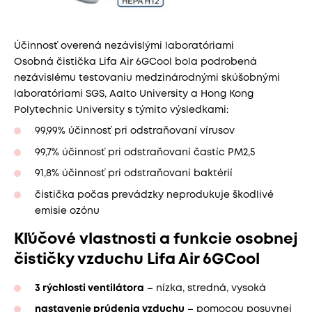
Účinnosť overená nezávislými laboratóriami
Osobná čistička Lifa Air 6GCool bola podrobená
nezávislému testovaniu medzinárodnými skúšobnými
laboratóriami SGS, Aalto University a Hong Kong
Polytechnic University s týmito výsledkami:
99,99% účinnosť pri odstraňovaní vírusov
99,7% účinnosť pri odstraňovaní častíc PM2,5
91,8% účinnosť pri odstraňovaní baktérií
čistička počas prevádzky neprodukuje škodlivé
emisie ozónu
Kľúčové vlastnosti a funkcie osobnej
čističky vzduchu Lifa Air 6GCool
3 rýchlosti ventilátora
– nízka, stredná, vysoká
nastavenie prúdenia vzduchu
– pomocou posuvnej