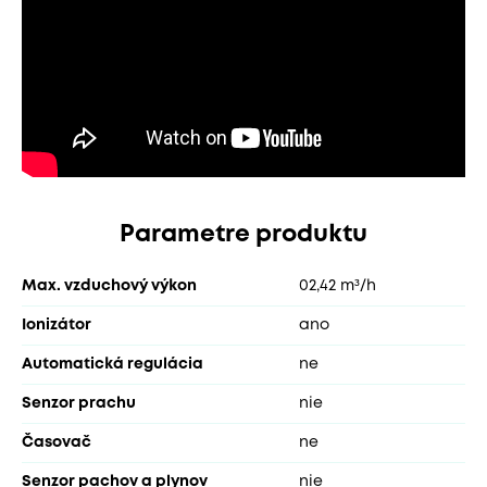
Parametre produktu
Max. vzduchový výkon
02,42 m³/h
Ionizátor
ano
Automatická regulácia
ne
Senzor prachu
nie
Časovač
ne
Senzor pachov a plynov
nie