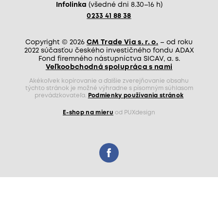
Infolinka
(všedné dni 8.30–16 h)
0233 41 88 38
Copyright © 2026
CM Trade Via s. r. o.
– od roku
2022 súčasťou českého investičného fondu ADAX
Fond firemného nástupníctva SICAV, a. s.
Veľkoobchodná spolupráca s nami
Akékoľvek kopírovanie a ďalšie zverejňovanie obsahu
týchto stránok je možné výhradne s písomným súhlasom
prevádzkovateľa.
Podmienky používania stránok
E-shop na mieru
od PUXdesign