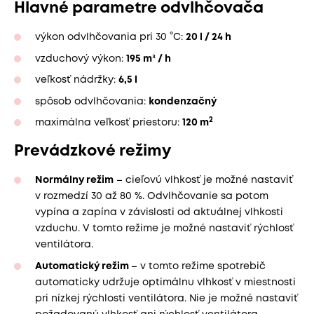
Hlavné parametre odvlhčovača
výkon odvlhčovania pri 30 °C:
20 l / 24 h
vzduchový výkon:
195 m³ / h
veľkosť nádržky:
6,5 l
spôsob odvlhčovania:
kondenzačný
2
maximálna veľkosť priestoru:
120 m
Prevádzkové režimy
Normálny režim
– cieľovú vlhkosť je možné nastaviť
v rozmedzí 30 až 80 %. Odvlhčovanie sa potom
vypína a zapína v závislosti od aktuálnej vlhkosti
vzduchu. V tomto režime je možné nastaviť rýchlosť
ventilátora.
Automatický režim
– v tomto režime spotrebič
automaticky udržuje optimálnu vlhkosť v miestnosti
pri nízkej rýchlosti ventilátora. Nie je možné nastaviť