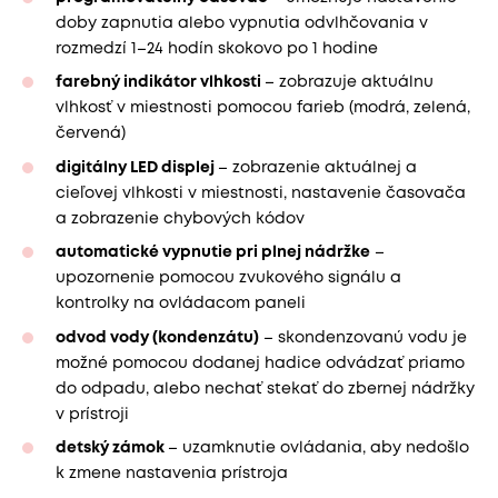
doby zapnutia alebo vypnutia odvlhčovania v
rozmedzí 1–24 hodín skokovo po 1 hodine
farebný indikátor vlhkosti
– zobrazuje aktuálnu
vlhkosť v miestnosti pomocou farieb (modrá, zelená,
červená)
digitálny LED displej
– zobrazenie aktuálnej a
cieľovej vlhkosti v miestnosti, nastavenie časovača
a zobrazenie chybových kódov
automatické vypnutie pri plnej nádržke
–
upozornenie pomocou zvukového signálu a
kontrolky na ovládacom paneli
odvod vody (kondenzátu)
– skondenzovanú vodu je
možné pomocou dodanej hadice odvádzať priamo
do odpadu, alebo nechať stekať do zbernej nádržky
v prístroji
detský zámok
– uzamknutie ovládania, aby nedošlo
k zmene nastavenia prístroja