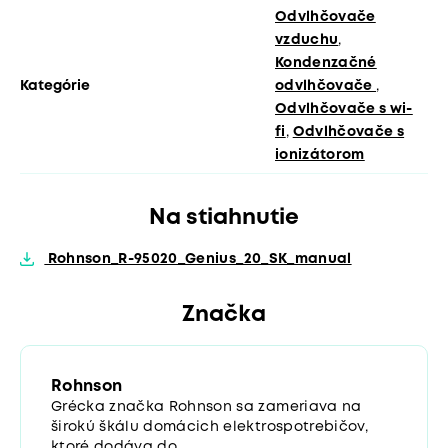
Odvlhčovače
vzduchu
,
Kondenzačné
Kategórie
odvlhčovače
,
Odvlhčovače s wi-
fi
,
Odvlhčovače s
ionizátorom
Na stiahnutie
Rohnson_R-95020_Genius_20_SK_manual
Značka
Rohnson
Grécka značka Rohnson sa zameriava na
širokú škálu domácich elektrospotrebičov,
ktoré dodáva do...