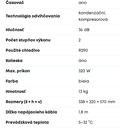
Časovač
ano
kondenzační,
Technológia odvlhčovania
kompresorová
Hlučnosť
36 dB
Počet stupňov výkonu
2
Použité chladivo
R290
Kolieska
áno
Max. príkon
320 W
Farba
biela
Hmotnosť
13 kg
Rozmery (š × h × v)
338 × 220 × 570 mm
Dĺžka napájacieho kábla
1,8 m
Prevádzková teplota
5–32 °C