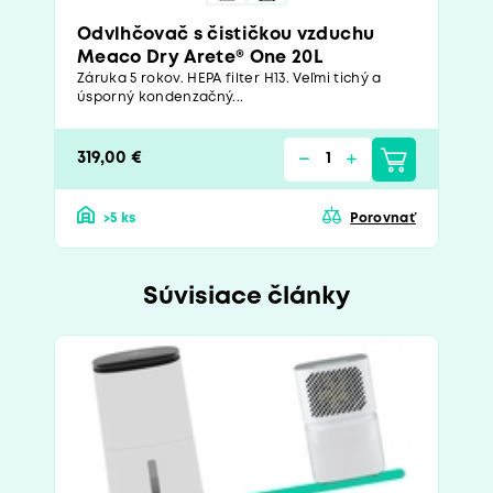
Odvlhčovač s čističkou vzduchu
Meaco Dry Arete® One 20L
Záruka 5 rokov. HEPA filter H13. Veľmi tichý a
úsporný kondenzačný...
319,00 €
>5 ks
Porovnať
Súvisiace články