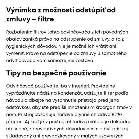
Výnimka z možnosti odstúpiť od
zmluvy – filtre
Rozbalením filtrov tohto odvlhčovača z ich pôvodných
obalov zaniká právo na odstúpenie od zmluvy, a to z
hygienických dôvodov. Nie je možné ich vrátiť ani
vymeniť. Právo na odstúpenie od zmluvy u samotného
odvlhčovača vám samozrejme zostáva.
Tipy na bezpečné používanie
Odvlhčovač používajte iba v interiéri. Pravidelne
vyprázdňujte nádrž na kondenzát, udržujte filter podľa
návodu a dbajte na vyschnutie prístroja pred jeho
odstávkou, aby ste predišli množeniu mikroorganizmov v
ňom. Prístroj obsahuje horľavé plynné chladivo R290 -
propán. Aj keď je v prístroji chladiva málo a je dôkladne
utesnené, z preventívnych dôvodov nesmie byť prístroj
skladovaný ani prevádzkovaný v malých uzavretých