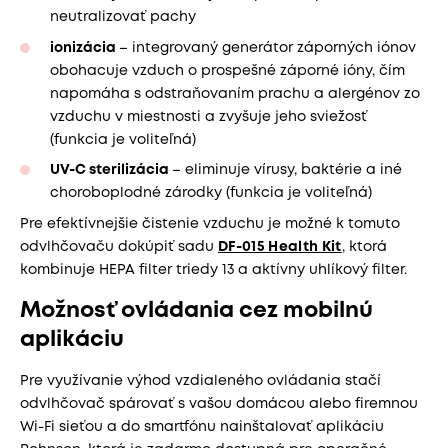
neutralizovať pachy
ionizácia
– integrovaný generátor záporných iónov
obohacuje vzduch o prospešné záporné ióny, čím
napomáha s odstraňovaním prachu a alergénov zo
vzduchu v miestnosti a zvyšuje jeho sviežosť
(funkcia je voliteľná)
UV-C sterilizácia
– eliminuje vírusy, baktérie a iné
choroboplodné zárodky (funkcia je voliteľná)
Pre efektívnejšie čistenie vzduchu je možné k tomuto
odvlhčovaču dokúpiť sadu
DF-015 Health Kit
, ktorá
kombinuje HEPA filter triedy 13 a aktívny uhlíkový filter.
Možnosť ovládania cez mobilnú
aplikáciu
Pre využívanie výhod vzdialeného ovládania stačí
odvlhčovač spárovať s vašou domácou alebo firemnou
Wi-Fi sieťou a do smartfónu nainštalovať aplikáciu