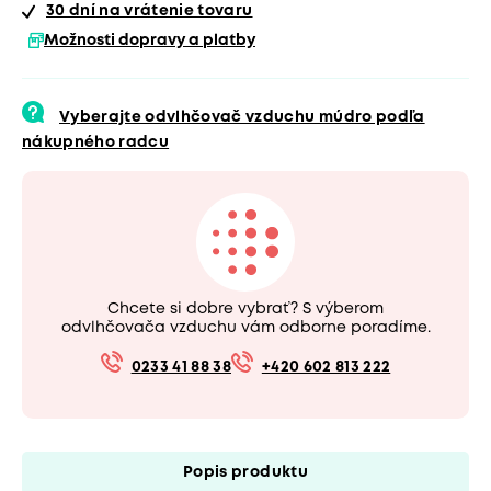
30 dní
na vrátenie tovaru
Možnosti dopravy a platby
Vyberajte odvlhčovač vzduchu múdro podľa
nákupného radcu
Chcete si dobre vybrať? S výberom
odvlhčovača vzduchu vám odborne poradíme.
0233 41 88 38
+420 602 813 222
Popis produktu