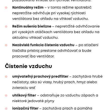
požadovanú vlhkosť ani rýchlosť ventilátora.
Kontinuálny režim
– v tomto režime spotrebič
nepretržite odvlhčuje pri vysokej rýchlosti
ventilátora bez ohľadu na vlhkosť vzduchu.
Režim sušenia bielizne
– nepretržité odvlhčovanie
pri vysokých otáčkach ventilátora bez ohľadu na
aktuálnu vlhkosť vzduchu.
Nezávislá funkcia čistenia vzduchu
– po stlačení
tlačidla prístroj prestane odvlhčovať a bude
pracovať iba ventilátor.
Čistenie vzduchu
umývateľný prachový predfilter
– zachytáva hrubé
nečistoty, ako sú vlasy, hrubý prach, hmyz alebo
zvieraciu srsť
uhlíkový filter
– odstraňuje zo vzduchu zápach a
niektoré jedovaté plyny
ionizačný filter
– zachytáva prach a pomáha