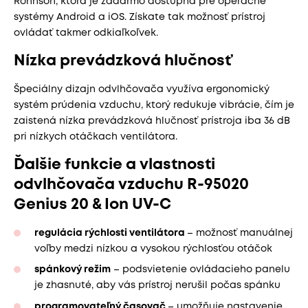
Rohnson, ktorá je zadarmo dostupná pre operačné
systémy Android a iOS. Získate tak možnosť prístroj
ovládať takmer odkiaľkoľvek.
Nízka prevádzková hlučnosť
Špeciálny dizajn odvlhčovača využíva ergonomický
systém prúdenia vzduchu, ktorý redukuje vibrácie, čím je
zaistená nízka prevádzková hlučnosť prístroja iba 36 dB
pri nízkych otáčkach ventilátora.
Ďalšie funkcie a vlastnosti
odvlhčovača vzduchu R-95020
Genius 20 & Ion UV-C
regulácia rýchlosti ventilátora
– možnosť manuálnej
voľby medzi nízkou a vysokou rýchlosťou otáčok
spánkový režim
– podsvietenie ovládacieho panelu
je zhasnuté, aby vás prístroj nerušil počas spánku
programovateľný časovač
– umožňuje nastavenie