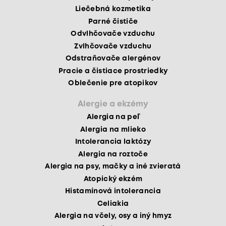
Liečebná kozmetika
Parné čističe
Odvlhčovače vzduchu
Zvlhčovače vzduchu
Odstraňovače alergénov
Pracie a čistiace prostriedky
Oblečenie pre atopikov
Alergie a ekzémy
Alergia na peľ
Alergia na mlieko
Intolerancia laktózy
Alergia na roztoče
Alergia na psy, mačky a iné zvieratá
Atopický ekzém
Histamínová intolerancia
Celiakia
Alergia na včely, osy a iný hmyz