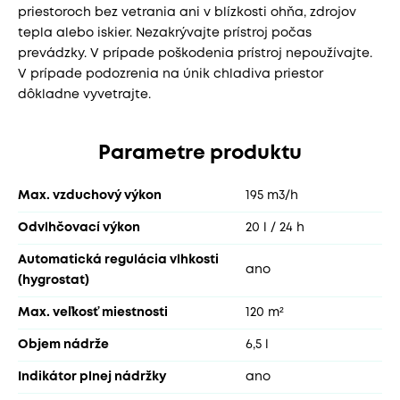
priestoroch bez vetrania ani v blízkosti ohňa, zdrojov
tepla alebo iskier. Nezakrývajte prístroj počas
prevádzky. V prípade poškodenia prístroj nepoužívajte.
V prípade podozrenia na únik chladiva priestor
dôkladne vyvetrajte.
Parametre produktu
Max. vzduchový výkon
195 m3/h
Odvlhčovací výkon
20 l / 24 h
Automatická regulácia vlhkosti
ano
(hygrostat)
Max. veľkosť miestnosti
120 m²
Objem nádrže
6,5 l
Indikátor plnej nádržky
ano