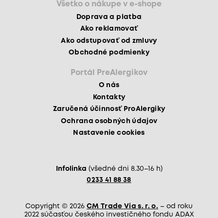
Všetko o nákupe v e-shope
Doprava a platba
Ako reklamovať
Ako odstupovať od zmluvy
Obchodné podmienky
Portál PreAlergikov
O nás
Kontakty
Zaručená účinnosť ProAlergiky
Ochrana osobných údajov
Nastavenie cookies
Infolinka
(všedné dni 8.30–16 h)
0233 41 88 38
Copyright © 2026
CM Trade Via s. r. o.
– od roku
2022 súčasťou českého investičného fondu ADAX