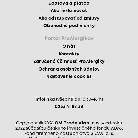
Doprava a platba
Ako reklamovať
Ako odstupovať od zmluvy
Obchodné podmienky
Portál PreAlergikov
O nás
Kontakty
Zaručená účinnosť ProAlergiky
Ochrana osobných údajov
Nastavenie cookies
Infolinka
(všedné dni 8.30–16 h)
0233 41 88 38
Copyright © 2026
CM Trade Via s. r. o.
– od roku
2022 súčasťou českého investičného fondu ADAX
Fond firemného nástupníctva SICAV, a. s.