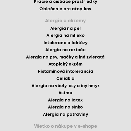
Pracie a čistiace prostriedky
Oblečenie pre atopikov
Alergie a ekzémy
Alergia na peľ
Alergia na mlieko
Intolerancia laktózy
Alergia na roztoče
Alergia na psy, mačky a iné zvieratá
Atopický ekzém
Histamínová intolerancia
Celiakia
Alergia na včely, osy a iný hmyz
Astma
Alergia na latex
Alergia na slnko
Alergia na potraviny
Všetko o nákupe v e-shope