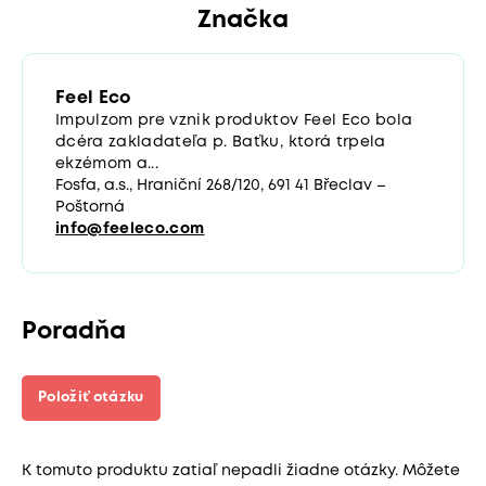
Značka
Feel Eco
Impulzom pre vznik produktov Feel Eco bola
dcéra zakladateľa p. Baťku, ktorá trpela
ekzémom a...
Fosfa, a.s., Hraniční 268/120, 691 41 Břeclav –
Poštorná
info@feeleco.com
Poradňa
Položiť otázku
K tomuto produktu zatiaľ nepadli žiadne otázky. Môžete