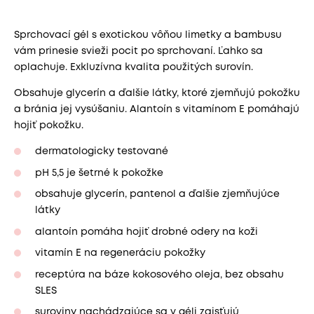
Sprchovací gél s exotickou vôňou limetky a bambusu
vám prinesie svieži pocit po sprchovaní. Ľahko sa
oplachuje. Exkluzívna kvalita použitých surovín.
Obsahuje glycerín a ďalšie látky, ktoré zjemňujú pokožku
a bránia jej vysúšaniu. Alantoín s vitamínom E pomáhajú
hojiť pokožku.
dermatologicky testované
pH 5,5 je šetrné k pokožke
obsahuje glycerín, pantenol a ďalšie zjemňujúce
látky
alantoín pomáha hojiť drobné odery na koži
vitamín E na regeneráciu pokožky
receptúra na báze kokosového oleja, bez obsahu
SLES
suroviny nachádzajúce sa v géli zaisťujú