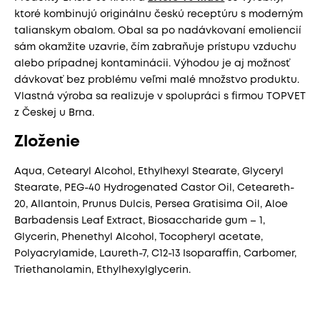
ktoré kombinujú originálnu českú receptúru s moderným
talianskym obalom. Obal sa po nadávkovaní emoliencií
sám okamžite uzavrie, čím zabraňuje prístupu vzduchu
alebo prípadnej kontaminácii. Výhodou je aj možnosť
dávkovať bez problému veľmi malé množstvo produktu.
Vlastná výroba sa realizuje v spolupráci s firmou TOPVET
z Českej u Brna.
Zloženie
Aqua, Cetearyl Alcohol, Ethylhexyl Stearate, Glyceryl
Stearate, PEG-40 Hydrogenated Castor Oil, Ceteareth-
20, Allantoin, Prunus Dulcis, Persea Gratisima Oil, Aloe
Barbadensis Leaf Extract, Biosaccharide gum – 1,
Glycerin, Phenethyl Alcohol, Tocopheryl acetate,
Polyacrylamide, Laureth-7, C12-13 Isoparaffin, Carbomer,
Triethanolamin, Ethylhexylglycerin.