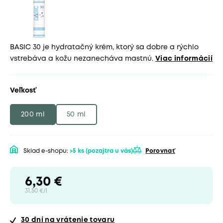
BASIC 30 je hydratačný krém, ktorý sa dobre a rýchlo
vstrebáva a kožu nezanecháva mastnú.
Viac informácií
Veľkosť
200 ml
50 ml
Sklad e-shopu:
>5 ks
(pozajtra u vás)
Porovnať
6,30 €
31,50 €/l
30 dní
na vrátenie tovaru