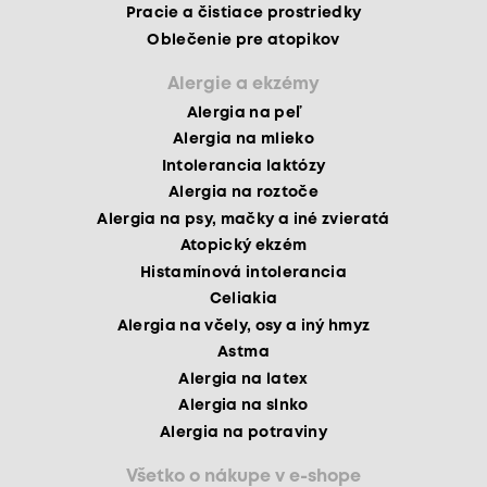
Pracie a čistiace prostriedky
Oblečenie pre atopikov
Alergie a ekzémy
Alergia na peľ
Alergia na mlieko
Intolerancia laktózy
Alergia na roztoče
Alergia na psy, mačky a iné zvieratá
Atopický ekzém
Histamínová intolerancia
Celiakia
Alergia na včely, osy a iný hmyz
Astma
Alergia na latex
Alergia na slnko
Alergia na potraviny
Všetko o nákupe v e-shope