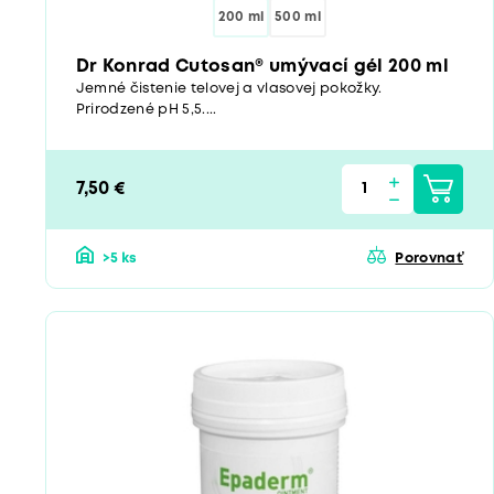
200 ml
500 ml
Dr Konrad Cutosan® umývací gél 200 ml
Jemné čistenie telovej a vlasovej pokožky.
Prirodzené pH 5,5....
7,50 €
>5 ks
Porovnať