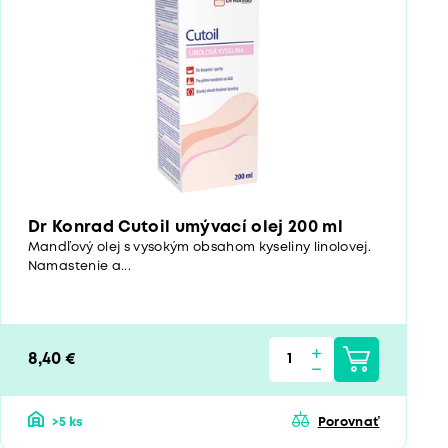
Dr Konrad Cutoil umývací olej 200 ml
Mandľový olej s vysokým obsahom kyseliny linolovej.
Namastenie a...
8,40 €
>5 ks
Porovnať