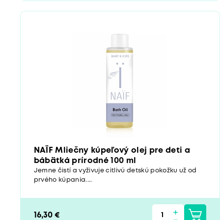
NAÏF Mliečny kúpeľový olej pre deti a
bábätká prírodné 100 ml
Jemne čistí a vyživuje citlivú detskú pokožku už od
prvého kúpania....
16,30 €