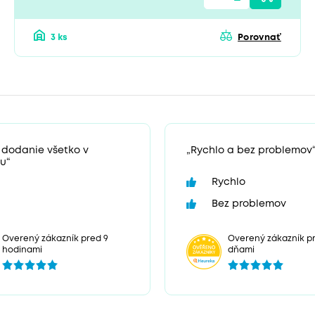
3 ks
Porovnať
 dodanie všetko v
„Rychlo a bez problemov
u“
Rychlo
Bez problemov
Overený zákazník pr
Overený zákazník pred 9
dňami
hodinami