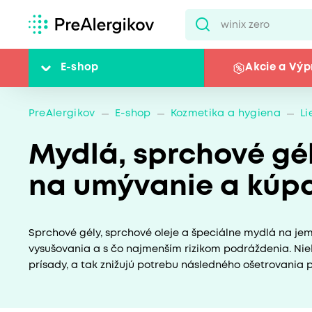
E-shop
Akcie a Výp
PreAlergikov
E-shop
Kozmetika a hygiena
L
Mydlá, sprchové gél
na umývanie a kúpa
Sprchové gély, sprchové oleje a špeciálne mydlá na j
vysušovania a s čo najmenším rizikom podráždenia. Ni
prísady, a tak znižujú potrebu následného ošetrovania