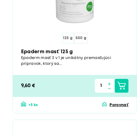
125 g
500 g
Epaderm masť 125 g
Epaderm masť 3 v 1 je unikátny premasťujúci
prípravok, ktorý sa...
9,60 €
>5 ks
Porovnať