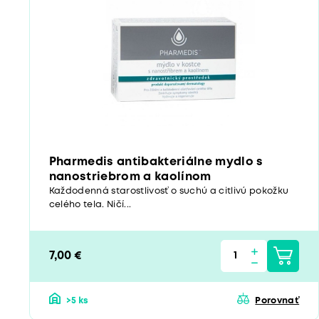
Pharmedis antibakteriálne mydlo s
nanostriebrom a kaolínom
Každodenná starostlivosť o suchú a citlivú pokožku
celého tela. Ničí...
7,00 €
>5 ks
Porovnať