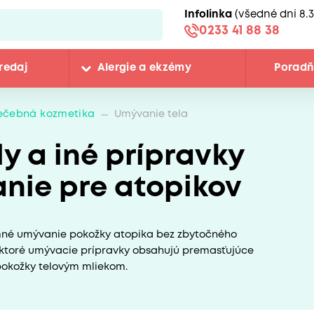
Infolinka
(všedné dni 8.3
0233 41 88 38
redaj
Alergie a ekzémy
Porad
iečebná kozmetika
Umývanie tela
y a iné prípravky
nie pre atopikov
emné umývanie pokožky atopika bez zbytočného
ektoré umývacie prípravky obsahujú premasťujúce
 pokožky telovým mliekom.