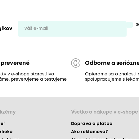
S
gikov
 preverené
Odborne a seriózn
ty v e-shope starostlivo
Opierame sa o znalosti 
áme, preverujeme a testujeme
spolupracujeme s lekár
ekzémy
Všetko o nákupe v e-shope
peľ
Doprava a platba
mlieko
Ako reklamovať