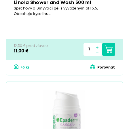
Linola Shower and Wash 300 ml
Sprchový a umývací gél s vyváženým pH 5,5.
Obsahuje kyselinu...
12,30 € pred zľavou
11,00 €
>5 ks
Porovnať