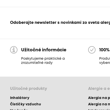
Odoberajte newsletter s novinkami zo sveta aler
Užitočné informácie
100%
Poskytujeme praktické a
Produk
zrozumiteľné rady
vyber
Užitočné produkty
Alergie a 
Inhalátory
Alergia na 
Čističky vzduchu
Alergia na 