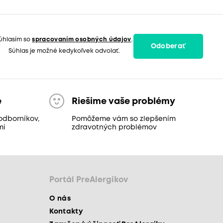
úhlasím so
spracovaním osobných údajov
.
Odoberať
Súhlas je možné kedykoľvek odvolať.
e
Riešime vaše problémy
odborníkov,
Pomôžeme vám so zlepšením
mi
zdravotných problémov
Portál PreAlergikov
O nás
Kontakty