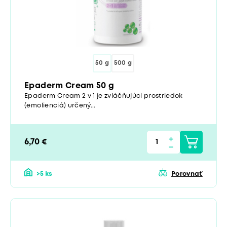
50 g
500 g
Epaderm Cream 50 g
Epaderm Cream 2 v 1 je zvláčňujúci prostriedok
(emolienciá) určený...
6,70 €
>5 ks
Porovnať