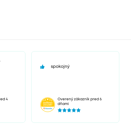
“
spokojný
ed 4
Overený zákazník pred 6
dňami