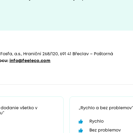
Fosfa, a.s., Hraniční 268/120, 691 41 Břeclav – Poštorná
bcu:
info@feeleco.com
 dodanie všetko v
„Rychlo a bez problemov
u“
Rychlo
Bez problemov