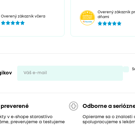
Overený zákazník pr
Overený zákazník včera
dňami
S
gikov
 preverené
Odborne a seriózn
ty v e-shope starostlivo
Opierame sa o znalosti 
áme, preverujeme a testujeme
spolupracujeme s lekár