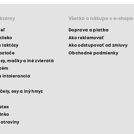
ekzémy
Všetko o nákupe v e-shope
peľ
Doprava a platba
mlieko
Ako reklamovať
a laktózy
Ako odstupovať od zmluvy
roztoče
Obchodné podmienky
psy, mačky a iné zvieratá
kzém
 intolerancia
čely, osy a iný hmyz
latex
slnko
potraviny