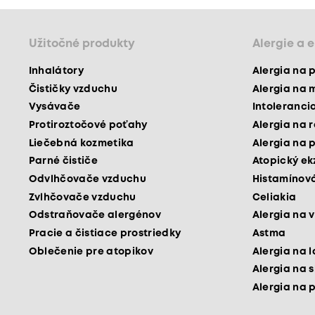
Užitočné produkty
Alergie a 
Inhalátory
Alergia na 
Čističky vzduchu
Alergia na 
Vysávače
Intoleranci
Protiroztočové poťahy
Alergia na 
Liečebná kozmetika
Alergia na 
Parné čističe
Atopický e
Odvlhčovače vzduchu
Histamínová
Zvlhčovače vzduchu
Celiakia
Odstraňovače alergénov
Alergia na v
Pracie a čistiace prostriedky
Astma
Oblečenie pre atopikov
Alergia na 
Alergia na 
Alergia na 