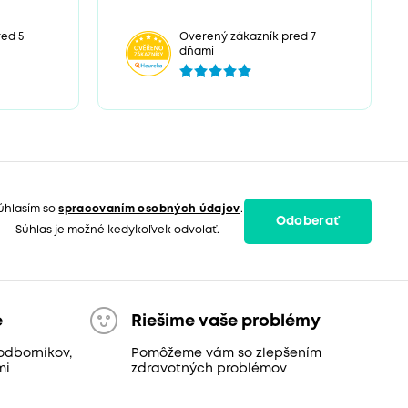
ed 5
Overený zákazník pred 7
dňami
úhlasím so
spracovaním osobných údajov
.
Odoberať
Súhlas je možné kedykoľvek odvolať.
e
Riešime vaše problémy
odborníkov,
Pomôžeme vám so zlepšením
mi
zdravotných problémov