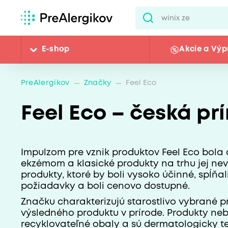
E-shop
Akcie a Výp
PreAlergikov
Značky
Feel Eco
Feel Eco – česká pr
Impulzom pre vznik produktov Feel Eco bola 
ekzémom a klasické produkty na trhu jej nev
produkty, ktoré by boli vysoko účinné, spĺňa
požiadavky a boli cenovo dostupné.
Značku charakterizujú starostlivo vybrané p
výsledného produktu v prírode. Produkty neb
recyklovateľné obaly a sú dermatologicky te