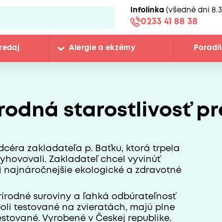
Infolinka
(všedné dni 8.3
0233 41 88 38
redaj
Alergie a ekzémy
Porad
írodná starostlivosť p
dcéra zakladateľa p. Baťku, ktorá trpela
yhovovali. Zakladateľ chcel vyvinúť
li najnáročnejšie ekologické a zdravotné
rírodné suroviny a ľahká odbúrateľnosť
oli testované na zvieratách, majú plne
stované. Vyrobené v Českej republike.