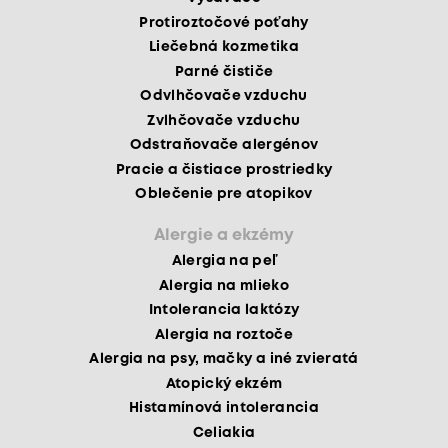
Protiroztočové poťahy
Liečebná kozmetika
Parné čističe
Odvlhčovače vzduchu
Zvlhčovače vzduchu
Odstraňovače alergénov
Pracie a čistiace prostriedky
Oblečenie pre atopikov
Alergie a ekzémy
Alergia na peľ
Alergia na mlieko
Intolerancia laktózy
Alergia na roztoče
Alergia na psy, mačky a iné zvieratá
Atopický ekzém
Histamínová intolerancia
Celiakia