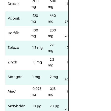
300
600
Draslík
15/30
mg
mg
220
440
Vápnik
mg
mg
27,5/55
100
200
Horčík
mg
mg
26,5/53
2,6
Železo
1,3 mg
9,5/19
mg
2,2
Zinok
1,1 mg
11/22
mg
Mangán
1 mg
2 mg
50/100
0,075
0,15
Meď
7,5/15
mg
mg
Molybdén
10 μg
20 μg
20/40