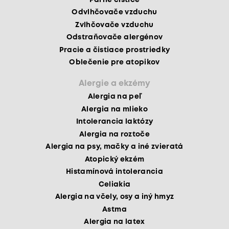
Odvlhčovače vzduchu
Zvlhčovače vzduchu
Odstraňovače alergénov
Pracie a čistiace prostriedky
Oblečenie pre atopikov
Alergie a ekzémy
Alergia na peľ
Alergia na mlieko
Intolerancia laktózy
Alergia na roztoče
Alergia na psy, mačky a iné zvieratá
Atopický ekzém
Histamínová intolerancia
Celiakia
Alergia na včely, osy a iný hmyz
Astma
Alergia na latex