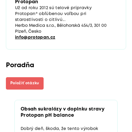
Protopan
Už od roku 2012 sú telové prípravky
Protopan® obľúbenou voľbou pri
starostlivosti o citlivú...
Herbo Medica s.r.o., Bělohorská 454/3, 301 00
Plzeň, Česko
info@protopan.cz
Poradňa
Položiť otázku
Obsah sukralózy v doplnku stravy
Protopan pH balance
Dobrý deň, škoda, že tento výrobok