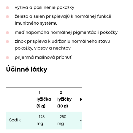
výživa a posilnenie pokožky
železo a selén prispievajú k normálnej funkcii
imunitného systému
meď napomáha normálnej pigmentácii pokožky
zinok prispieva k udržaniu normálneho stavu
pokožky, vlasov a nechtov
príjemná malinová príchuť
Účinné látky
1
2
lyžička
lyžičky
RHP*
(5 g)
(10 g)
125
250
Sodík
-/-
mg
mg