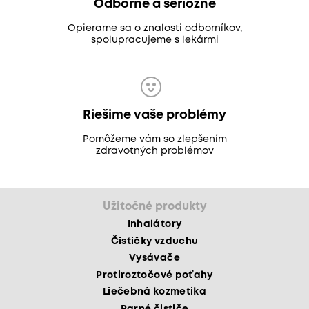
Odborne a seriózne
Opierame sa o znalosti odborníkov,
spolupracujeme s lekármi
Riešime vaše problémy
Pomôžeme vám so zlepšením
zdravotných problémov
Užitočné produkty
Inhalátory
Čističky vzduchu
Vysávače
Protiroztočové poťahy
Liečebná kozmetika
Parné čističe