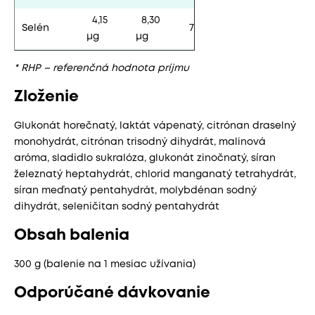
4,15
8,30
Selén
7,5/15
μg
μg
* RHP – referenčná hodnota príjmu
Zloženie
Glukonát horečnatý, laktát vápenatý, citrónan draselný
monohydrát, citrónan trisodný dihydrát, malinová
aróma, sladidlo sukralóza, glukonát zinočnatý, síran
železnatý heptahydrát, chlorid manganatý tetrahydrát,
síran meďnatý pentahydrát, molybdénan sodný
dihydrát, seleničitan sodný pentahydrát
Obsah balenia
300 g (balenie na 1 mesiac užívania)
Odporúčané dávkovanie