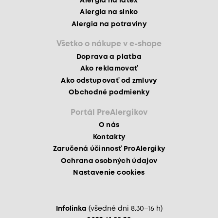
Alergia na latex
Alergia na slnko
Alergia na potraviny
Všetko o nákupe v e-shope
Doprava a platba
Ako reklamovať
Ako odstupovať od zmluvy
Obchodné podmienky
Portál PreAlergikov
O nás
Kontakty
Zaručená účinnosť ProAlergiky
Ochrana osobných údajov
Nastavenie cookies
Infolinka
(všedné dni 8.30–16 h)