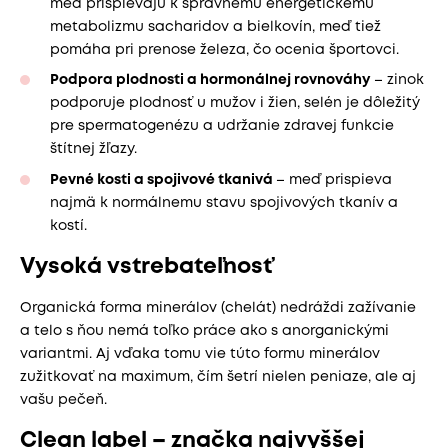
meď prispievajú k správnemu energetickému
metabolizmu sacharidov a bielkovín, meď tiež
pomáha pri prenose železa, čo ocenia športovci.
Podpora plodnosti a hormonálnej rovnováhy
– zinok
podporuje plodnosť u mužov i žien, selén je dôležitý
pre spermatogenézu a udržanie zdravej funkcie
štítnej žľazy.
Pevné kosti a spojivové tkanivá
– meď prispieva
najmä k normálnemu stavu spojivových tkanív a
kostí.
Vysoká vstrebateľnosť
Organická forma minerálov (chelát) nedráždi zažívanie
a telo s ňou nemá toľko práce ako s anorganickými
variantmi. Aj vďaka tomu vie túto formu minerálov
zužitkovať na maximum, čím šetrí nielen peniaze, ale aj
vašu pečeň.
Clean label – značka najvyššej