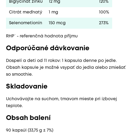
Biglycinát zinku
12 mg
120%
Citrát meďnatý
1 mg
100%
Selenometionín
150 mcg
273%
RHP˙ - referenčná hodnota příjmu
Odporúčané dávkovanie
Dospelí a deti od 11 rokov: 1 kapsula denne po jedle.
Obsah kapsule je možné vsypať do jedla alebo zmiešať
so smoothie.
Skladovanie
Uchovávajte na suchom, tmavom mieste pri izbovej
teplote.
Obsah balení
90 kapsúl (33,75 g ± 7%)