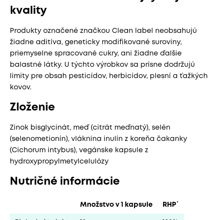
kvality
Produkty označené značkou Clean label neobsahujú
žiadne aditíva, geneticky modifikované suroviny,
priemyselne spracované cukry, ani žiadne ďalšie
balastné látky. U týchto výrobkov sa prísne dodržujú
limity pre obsah pesticídov, herbicídov, plesní a ťažkých
kovov.
Zloženie
Zinok bisglycinát, meď (citrát meďnatý), selén
(selenometionín), vláknina inulín z koreňa čakanky
(Cichorum intybus), vegánske kapsule z
hydroxypropylmetylcelulózy
Nutričné informácie
Množstvo v 1 kapsule
RHP˙