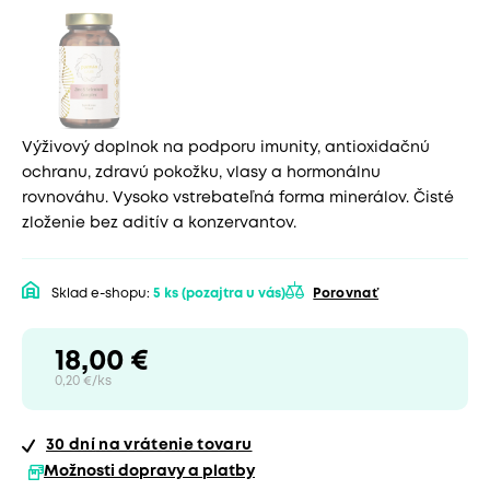
Výživový doplnok na podporu imunity, antioxidačnú
ochranu, zdravú pokožku, vlasy a hormonálnu
rovnováhu. Vysoko vstrebateľná forma minerálov. Čisté
zloženie bez aditív a konzervantov.
Sklad e-shopu:
5 ks
(pozajtra u vás)
Porovnať
18,00 €
0,20 €/ks
30 dní
na vrátenie tovaru
Možnosti dopravy a platby