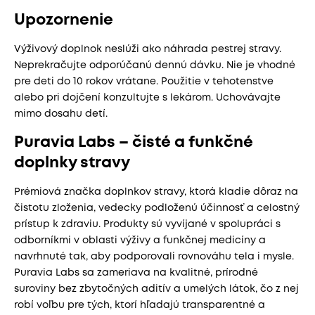
Upozornenie
Výživový doplnok neslúži ako náhrada pestrej stravy.
Neprekračujte odporúčanú dennú dávku. Nie je vhodné
pre deti do 10 rokov vrátane. Použitie v tehotenstve
alebo pri dojčení konzultujte s lekárom. Uchovávajte
mimo dosahu detí.
Puravia Labs – čisté a funkčné
doplnky stravy
Prémiová značka doplnkov stravy, ktorá kladie dôraz na
čistotu zloženia, vedecky podloženú účinnosť a celostný
prístup k zdraviu. Produkty sú vyvíjané v spolupráci s
odborníkmi v oblasti výživy a funkčnej medicíny a
navrhnuté tak, aby podporovali rovnováhu tela i mysle.
Puravia Labs sa zameriava na kvalitné, prírodné
suroviny bez zbytočných aditív a umelých látok, čo z nej
robí voľbu pre tých, ktorí hľadajú transparentné a