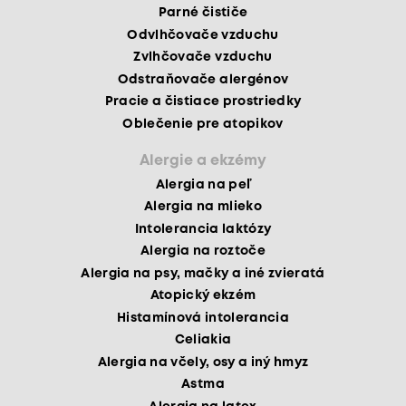
Parné čističe
Odvlhčovače vzduchu
Zvlhčovače vzduchu
Odstraňovače alergénov
Pracie a čistiace prostriedky
Oblečenie pre atopikov
Alergie a ekzémy
Alergia na peľ
Alergia na mlieko
Intolerancia laktózy
Alergia na roztoče
Alergia na psy, mačky a iné zvieratá
Atopický ekzém
Histamínová intolerancia
Celiakia
Alergia na včely, osy a iný hmyz
Astma