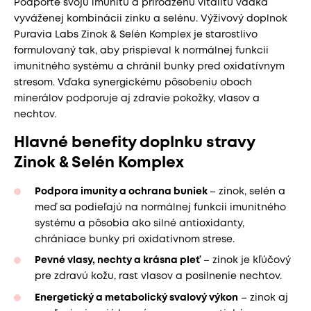
Podporte svoju imunitu a prirodzenú vitalitu vďaka
vyváženej kombinácii zinku a selénu. Výživový doplnok
Puravia Labs Zinok & Selén Komplex je starostlivo
formulovaný tak, aby prispieval k normálnej funkcii
imunitného systému a chránil bunky pred oxidatívnym
stresom. Vďaka synergickému pôsobeniu oboch
minerálov podporuje aj zdravie pokožky, vlasov a
nechtov.
Hlavné benefity doplnku stravy
Zinok & Selén Komplex
Podpora imunity a ochrana buniek
– zinok, selén a
meď sa podieľajú na normálnej funkcii imunitného
systému a pôsobia ako silné antioxidanty,
chrániace bunky pri oxidatívnom strese.
Pevné vlasy, nechty a krásna pleť
– zinok je kľúčový
pre zdravú kožu, rast vlasov a posilnenie nechtov.
Energetický a metabolický svalový výkon
– zinok aj