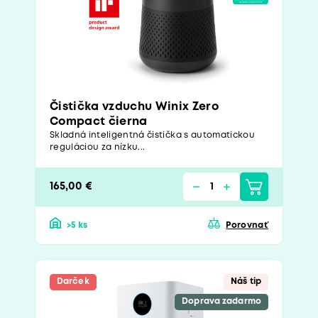
Čistička vzduchu Winix Zero
Compact čierna
Skladná inteligentná čistička s automatickou
reguláciou za nízku...
165,00 €
>5 ks
Porovnať
Darček
Náš tip
Doprava zadarmo