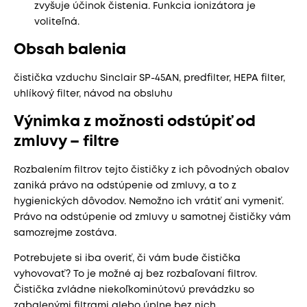
zvyšuje účinok čistenia. Funkcia ionizátora je
voliteľná.
Obsah balenia
čistička vzduchu Sinclair SP-45AN, predfilter, HEPA filter,
uhlíkový filter, návod na obsluhu
Výnimka z možnosti odstúpiť od
zmluvy – filtre
Rozbalením filtrov tejto čističky z ich pôvodných obalov
zaniká právo na odstúpenie od zmluvy, a to z
hygienických dôvodov. Nemožno ich vrátiť ani vymeniť.
Právo na odstúpenie od zmluvy u samotnej čističky vám
samozrejme zostáva.
Potrebujete si iba overiť, či vám bude čistička
vyhovovať? To je možné aj bez rozbaľovaní filtrov.
Čistička zvládne niekoľkominútovú prevádzku so
zabalenými filtrami alebo úplne bez nich.