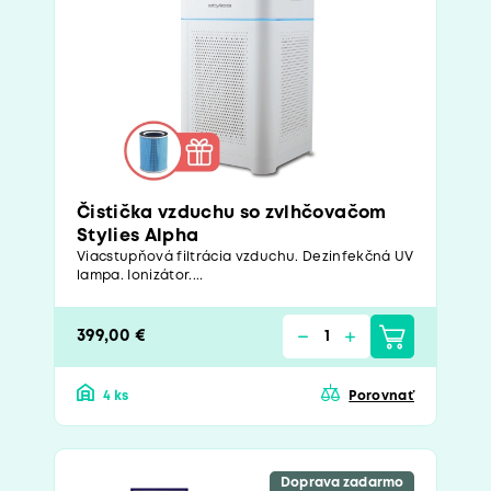
Čistička vzduchu so zvlhčovačom
Stylies Alpha
Viacstupňová filtrácia vzduchu. Dezinfekčná UV
lampa. Ionizátor....
399,00 €
4 ks
Porovnať
Doprava zadarmo