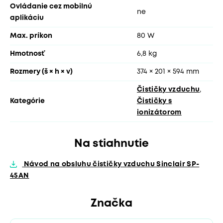
Ovládanie cez mobilnú
ne
aplikáciu
Max. príkon
80 W
Hmotnosť
6,8 kg
Rozmery (š × h × v)
374 × 201 × 594 mm
Čističky vzduchu
,
Kategórie
Čističky s
ionizátorom
Na stiahnutie
Návod na obsluhu čističky vzduchu Sinclair SP-
45AN
Značka