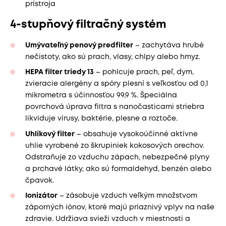
prístroja
4-stupňový filtračný systém
Umývateľný penový predfilter
– zachytáva hrubé
nečistoty, ako sú prach, vlasy, chlpy alebo hmyz.
HEPA filter triedy 13
– pohlcuje prach, peľ, dym,
zvieracie alergény a spóry plesní s veľkosťou od 0,1
mikrometra s účinnosťou 99,9 %. Špeciálna
povrchová úprava filtra s nanočasticami striebra
likviduje vírusy, baktérie, plesne a roztoče.
Uhlíkový filter
– obsahuje vysokoúčinné aktívne
uhlie vyrobené zo škrupiniek kokosových orechov.
Odstraňuje zo vzduchu zápach, nebezpečné plyny
a prchavé látky, ako sú formaldehyd, benzén alebo
čpavok.
Ionizátor
– zásobuje vzduch veľkým množstvom
záporných iónov, ktoré majú priaznivý vplyv na naše
zdravie. Udržiava svieži vzduch v miestnosti a