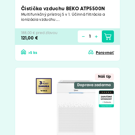
Čistička vzduchu BEKO ATP5500N
Multifunkčný prístroj 5 v 1. Účinná filtrácia a
ionizácia vzduchu....
188,00 € pred zľavou
121,00 €
>5 ks
Porovnať
Náš tip
Doprava zadarmo