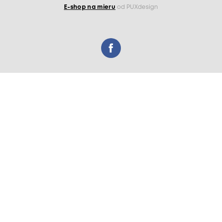
E-shop na mieru
od PUXdesign