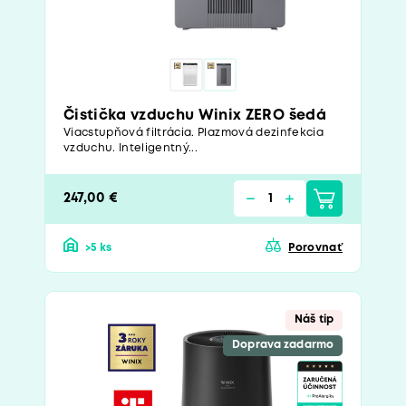
Čistička vzduchu Winix ZERO šedá
Viacstupňová filtrácia. Plazmová dezinfekcia
vzduchu. Inteligentný...
247,00 €
>5 ks
Porovnať
Náš tip
Doprava zadarmo