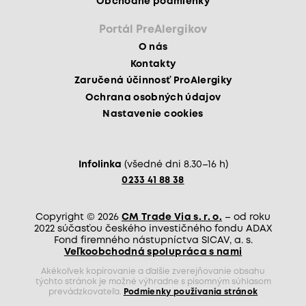
Obchodné podmienky
Portál PreAlergikov
O nás
Kontakty
Zaručená účinnosť ProAlergiky
Ochrana osobných údajov
Nastavenie cookies
Infolinka
(všedné dni 8.30–16 h)
0233 41 88 38
Copyright © 2026
CM Trade Via s. r. o.
– od roku
2022 súčasťou českého investičného fondu ADAX
Fond firemného nástupníctva SICAV, a. s.
Veľkoobchodná spolupráca s nami
Akékoľvek kopírovanie a ďalšie zverejňovanie obsahu
týchto stránok je možné výhradne s písomným súhlasom
prevádzkovateľa.
Podmienky používania stránok