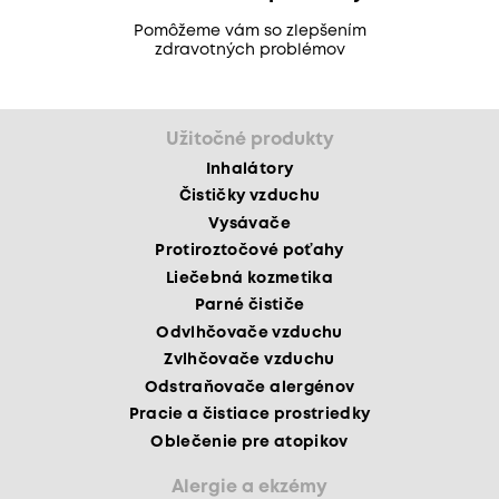
Pomôžeme vám so zlepšením
zdravotných problémov
Užitočné produkty
Inhalátory
Čističky vzduchu
Vysávače
Protiroztočové poťahy
Liečebná kozmetika
Parné čističe
Odvlhčovače vzduchu
Zvlhčovače vzduchu
Odstraňovače alergénov
Pracie a čistiace prostriedky
Oblečenie pre atopikov
Alergie a ekzémy