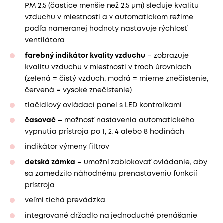
PM 2,5 (častice menšie než 2,5 μm) sleduje kvalitu
vzduchu v miestnosti a v automatickom režime
podľa nameranej hodnoty nastavuje rýchlosť
ventilátora
farebný indikátor kvality vzduchu
– zobrazuje
kvalitu vzduchu v miestnosti v troch úrovniach
(zelená = čistý vzduch, modrá = mierne znečistenie,
červená = vysoké znečistenie)
tlačidlový ovládací panel s LED kontrolkami
časovač
– možnosť nastavenia automatického
vypnutia prístroja po 1, 2, 4 alebo 8 hodinách
indikátor výmeny filtrov
detská zámka
– umožní zablokovať ovládanie, aby
sa zamedzilo náhodnému prenastaveniu funkcií
prístroja
veľmi tichá prevádzka
integrované držadlo na jednoduché prenášanie