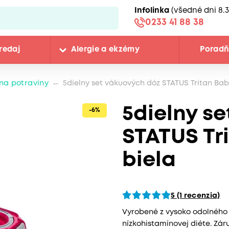
Infolinka
(všedné dni 8.3
0233 41 88 38
redaj
Alergie a ekzémy
Porad
na potraviny
5dielny set vákuových dóz STATUS Tritan Baby
5dielny s
-6%
STATUS Tri
biela
5 (1 recenzia)
Vyrobené z vysoko odolného t
nízkohistamínovej diéte. Zá