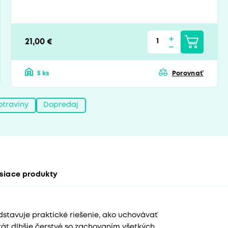
21,00 €
5 ks
Porovnať
otraviny
Dopredaj
siace produkty
tavuje praktické riešenie, ako uchovávať
krát dlhšie čerstvé so zachovaním všetkých