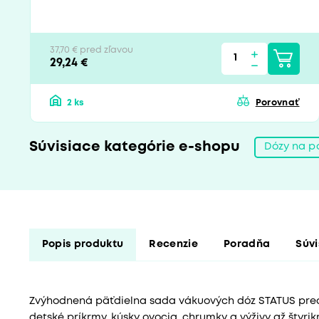
37,70 € pred zľavou
29,24 €
2 ks
Porovnať
Súvisiace kategórie e-shopu
Dózy na p
Popis produktu
Recenzie
Poradňa
Súvi
Zvýhodnená päťdielna sada vákuových dóz STATUS preds
detské príkrmy, kúsky ovocia, chrumky a výživy až štyri