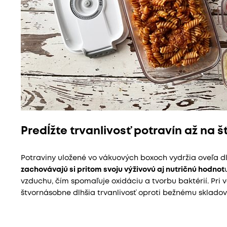
Predĺžte trvanlivosť potravín až na 
Potraviny uložené vo vákuových boxoch vydržia oveľa d
zachovávajú si pritom svoju výživovú aj nutričnú hodnot
vzduchu, čím spomaľuje oxidáciu a tvorbu baktérií. Pri
štvornásobne dlhšia trvanlivosť oproti bežnému skladov