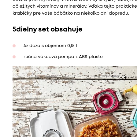
dôležitých vitamínov a minerálov. Vďaka tejto prakticke
krabičky pre vaše bábätko na niekoľko dní dopredu.
5dielny set obsahuje
4× dóza s objemom 0,15 l
ručná vákuová pumpa z ABS plastu