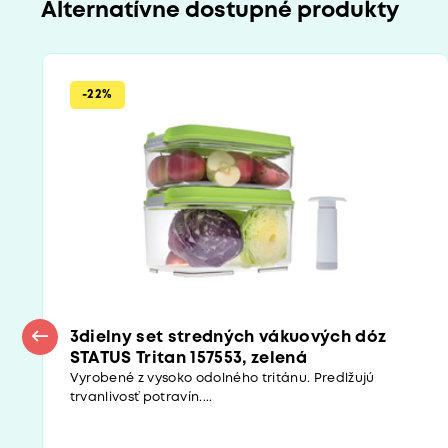
Alternatívne dostupné produkty
-22%
3dielny set stredných vákuových dóz
STATUS Tritan 157553, zelená
Vyrobené z vysoko odolného tritánu. Predlžujú
trvanlivosť potravín....