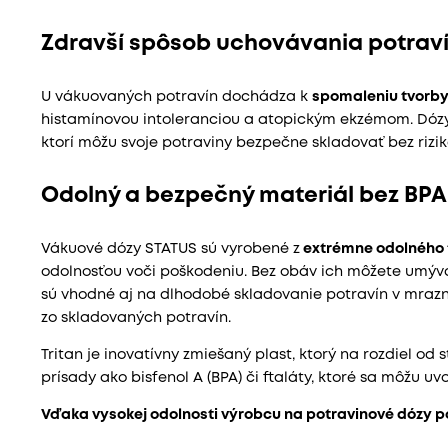
Zdravší spôsob uchovávania potrav
U vákuovaných potravín dochádza k
spomaleniu tvorby
histamínovou intoleranciou a atopickým ekzémom. Dózy S
ktorí môžu svoje potraviny bezpečne skladovať bez rizi
Odolný a bezpečný materiál bez BPA
Vákuové dózy STATUS sú vyrobené z
extrémne odolného 
odolnosťou voči poškodeniu. Bez obáv ich môžete umýva
sú vhodné aj na dlhodobé skladovanie potravín v mrazn
zo skladovaných potravín.
Tritan je inovatívny zmiešaný plast, ktorý na rozdiel od
prísady ako bisfenol A (BPA) či ftaláty, ktoré sa môžu uv
Vďaka vysokej odolnosti výrobcu na potravinové dózy po