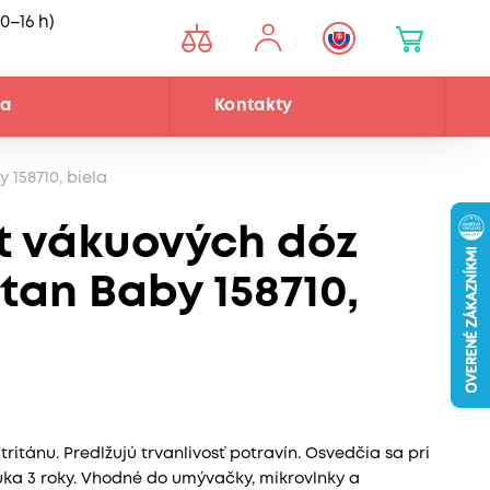
0–16 h)
ňa
Kontakty
 158710, biela
et vákuových dóz
tan Baby 158710,
ritánu. Predlžujú trvanlivosť potravín. Osvedčia sa pri
ruka 3 roky. Vhodné do umývačky, mikrovlnky a