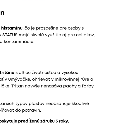
ín
 histamínu
, čo je prospešné pre osoby s
TATUS majú skvelé využitie aj pre celiakov,
ka kontaminácie.
tritánu
s dlhou životnosťou a vysokou
ť v umývačke, ohrievať v mikrovlnnej rúre a
ičke. Tritan navyše nenasáva pachy a farby
 starších typov plastov neobsahuje škodlivé
oľňovať do potravín.
skytuje predĺženú záruku 3 roky.