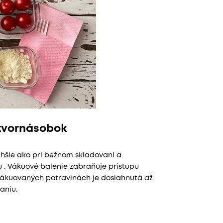
štvornásobok
lhšie ako pri bežnom skladovaní a
u . Vákuové balenie zabraňuje prístupu
 vákuovaných potravinách je dosiahnutá až
aniu.