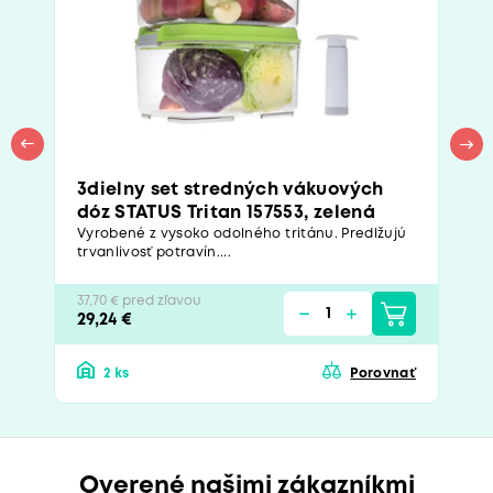
3dielny set stredných vákuových
dóz STATUS Tritan 157553, zelená
Vyrobené z vysoko odolného tritánu. Predlžujú
trvanlivosť potravín....
37,70 € pred zľavou
29,24 €
2 ks
Porovnať
Overené našimi zákazníkmi