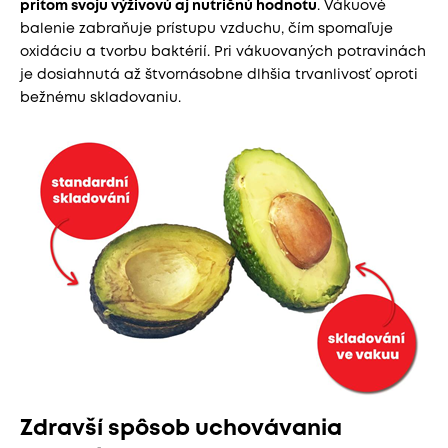
pritom svoju výživovú aj nutričnú hodnotu
. Vákuové
balenie zabraňuje prístupu vzduchu, čím spomaľuje
oxidáciu a tvorbu baktérií. Pri vákuovaných potravinách
je dosiahnutá až štvornásobne dlhšia trvanlivosť oproti
bežnému skladovaniu.
Zdravší spôsob uchovávania