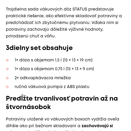
Trojdielna sada vákuových dóz STATUS predstavuje
praktické riešenie, ako efektívne skladovať potraviny a
predchádzať ich zbytočnému plytvaniu. Vďaka nim si
potraviny zachovajú dôležité výživné hodnoty,
prirodzenú chuť a vôňu.
3dielny set obsahuje
1× dóza s objemom 1,5 l (15 × 13 × 19 cm)
1× dóza s objemom 0,75 l (15 × 13 × 9 cm)
2× odkvapkávacia mriežka
ručná vákuová pumpa z ABS plastu
Predĺžte trvanlivosť potravín až na
štvornásobok
Potraviny uložené vo vákuových boxoch vydržia oveľa
dlhšie ako pri bežnom skladovaní a
zachovávajú si