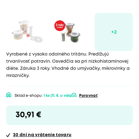
Vyrobené z vysoko odolného tritánu. Predlžujú
trvanlivosť potravín. Osvedčia sa pri nízkohistamínovej
diéte. Záruka 3 roky. Vhodné do umývačky, mikrovlnky a
mrazničky.
Sklad e-shopu:
1 ks
(11. 8. u vás)
Porovnať
30,91 €
30 dní
na vrátenie tovaru