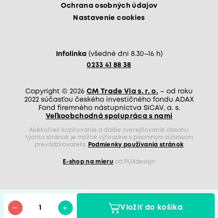
Ochrana osobných údajov
Nastavenie cookies
Infolinka
(všedné dni 8.30–16 h)
0233 41 88 38
Copyright © 2026
CM Trade Via s. r. o.
– od roku
2022 súčasťou českého investičného fondu ADAX
Fond firemného nástupníctva SICAV, a. s.
Veľkoobchodná spolupráca s nami
Akékoľvek kopírovanie a ďalšie zverejňovanie obsahu
týchto stránok je možné výhradne s písomným súhlasom
prevádzkovateľa.
Podmienky používania stránok
E-shop na mieru
od PUXdesign
Vložiť do košíka