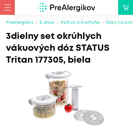
PreAlergikov
E-shop
Výživa a kuchyňa
Dózy na pot
3dielny set okrúhlych
vákuových dóz STATUS
Tritan 177305, biela