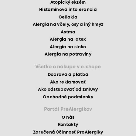
Atopický ekzém
Histamínová intolerancia
Celiakia
Alergia na včely, osy a iný hmyz
Astma
Alergia na latex
Alergia na slnko
Alergia na potraviny
Všetko o nákupe v e-shope
Doprava a platba
Ako reklamovať
Ako odstupovať od zmluvy
Obchodné podmienky
Portál PreAlergikov
O nás
Kontakty
Zaručená účinnosť ProAlergiky