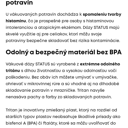
potravín
U vákuovaných potravín dochádza k
spomaleniu tvorby
histamínu
, čo je prospešné pre osoby s histamínovou
intoleranciou a atopickým ekzémom. Dózy STATUS majú
skvelé využitie aj pre celiakov, ktorí môžu svoje
potraviny bezpečne skladovať bez rizika kontaminácie.
Odolný a bezpečný materiál bez BPA
Vákuové dózy STATUS sú vyrobené z
extrémne odolného
tritánu
s dlhou životnosťou a vysokou odolnosťou voči
poškodeniu. Bez obáv ich môžete umývať v umývačke,
ohrievať v mikrovlnnej rúre a sú vhodné aj na dlhodobé
skladovanie potravín v mrazničke. Tritan navyše
nenasáva pachy a farby zo skladovaných potravín.
Tritan je inovatívny zmiešaný plast, ktorý na rozdiel od
starších typov plastov neobsahuje škodlivé prísady ako
bisfenol A (BPA) či ftaláty, ktoré sa môžu uvoľňovať do