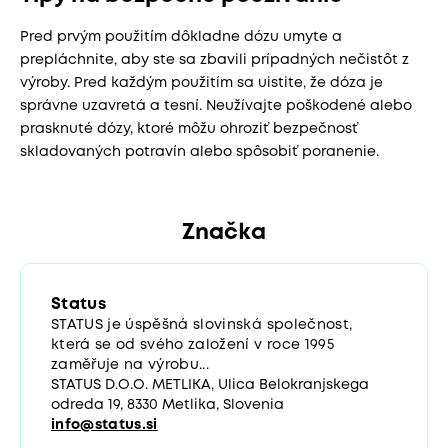
Pred prvým použitím dôkladne dózu umyte a
prepláchnite, aby ste sa zbavili prípadných nečistôt z
výroby. Pred každým použitím sa uistite, že dóza je
správne uzavretá a tesní. Neužívajte poškodené alebo
prasknuté dózy, ktoré môžu ohroziť bezpečnosť
skladovaných potravín alebo spôsobiť poranenie.
Značka
Status
STATUS je úspěšná slovinská společnost,
která se od svého založení v roce 1995
zaměřuje na výrobu...
STATUS D.O.O. METLIKA, Ulica Belokranjskega
odreda 19, 8330 Metlika, Slovenia
info@status.si