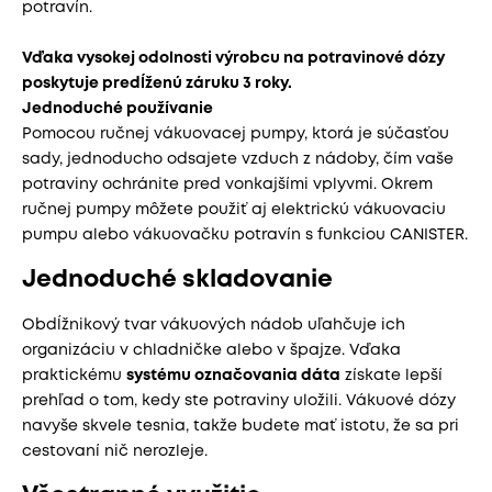
potravín.
Vďaka vysokej odolnosti výrobcu na potravinové dózy
poskytuje predĺženú záruku 3 roky.
Jednoduché používanie
Pomocou ručnej vákuovacej pumpy, ktorá je súčasťou
sady, jednoducho odsajete vzduch z nádoby, čím vaše
potraviny ochránite pred vonkajšími vplyvmi. Okrem
ručnej pumpy môžete použiť aj elektrickú vákuovaciu
pumpu alebo vákuovačku potravín s funkciou CANISTER.
Jednoduché skladovanie
Obdĺžnikový tvar vákuových nádob uľahčuje ich
organizáciu v chladničke alebo v špajze. Vďaka
praktickému
systému označovania dáta
získate lepší
prehľad o tom, kedy ste potraviny uložili. Vákuové dózy
navyše skvele tesnia, takže budete mať istotu, že sa pri
cestovaní nič nerozleje.