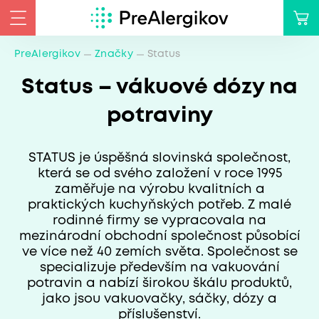
PreAlergikov
Značky
Status
Status – vákuové dózy na
potraviny
STATUS je úspěšná slovinská společnost,
která se od svého založení v roce 1995
zaměřuje na výrobu kvalitních a
praktických kuchyňských potřeb. Z malé
rodinné firmy se vypracovala na
mezinárodní obchodní společnost působící
ve více než 40 zemích světa. Společnost se
specializuje především na vakuování
potravin a nabízí širokou škálu produktů,
jako jsou vakuovačky, sáčky, dózy a
příslušenství.