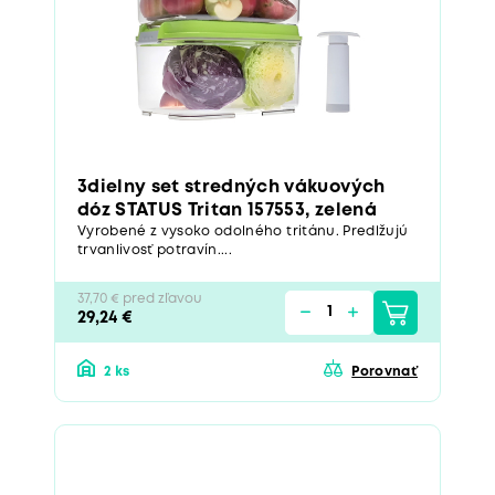
3dielny set stredných vákuových
dóz STATUS Tritan 157553, zelená
Vyrobené z vysoko odolného tritánu. Predlžujú
trvanlivosť potravín....
37,70 € pred zľavou
29,24 €
2 ks
Porovnať