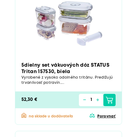
5dielny set vákuových dóz STATUS
Tritan 157530, biela
Vyrobené z vysoko odolného tritánu. Predlžujú
trvanlivosť potravín....
52,30 €
na sklade u dodávateľa
Porovnať