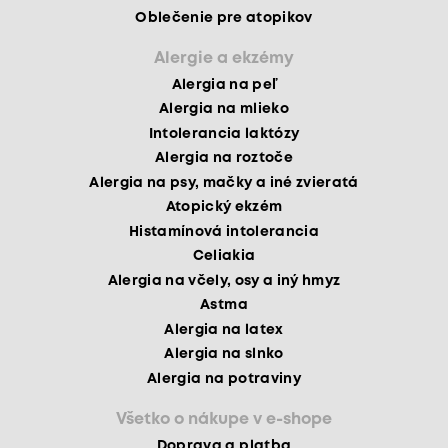
Oblečenie pre atopikov
Alergie a ekzémy
Alergia na peľ
Alergia na mlieko
Intolerancia laktózy
Alergia na roztoče
Alergia na psy, mačky a iné zvieratá
Atopický ekzém
Histamínová intolerancia
Celiakia
Alergia na včely, osy a iný hmyz
Astma
Alergia na latex
Alergia na slnko
Alergia na potraviny
Všetko o nákupe v e-shope
Doprava a platba