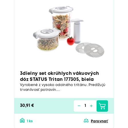
3dielny set okrúhlych vákuových
dóz STATUS Tritan 177305, biela
Vyrobené z vysoko odolného tritánu. Predlžujú
trvanlivosť potravín....
30,91 €
1 ks
Porovnať