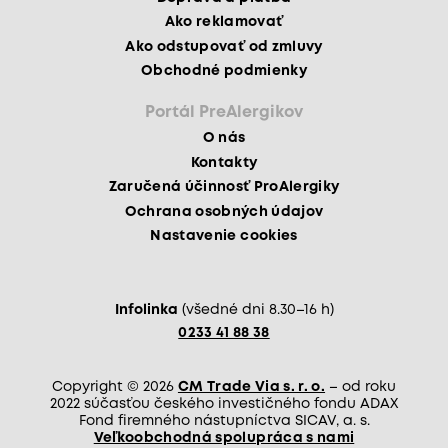
Ako reklamovať
Ako odstupovať od zmluvy
Obchodné podmienky
Portál PreAlergikov
O nás
Kontakty
Zaručená účinnosť ProAlergiky
Ochrana osobných údajov
Nastavenie cookies
Infolinka
(všedné dni 8.30–16 h)
0233 41 88 38
Copyright © 2026
CM Trade Via s. r. o.
– od roku
2022 súčasťou českého investičného fondu ADAX
Fond firemného nástupníctva SICAV, a. s.
Veľkoobchodná spolupráca s nami