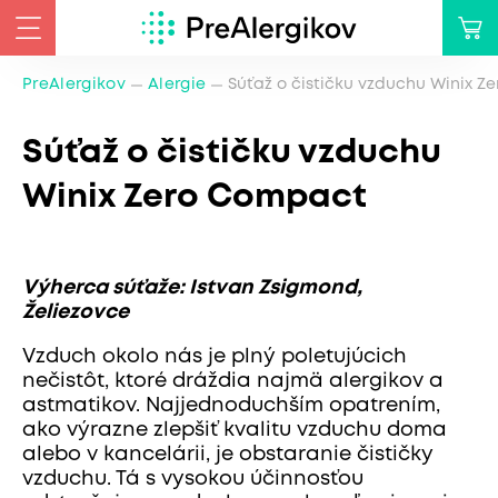
PreAlergikov
Alergie
Súťaž o čističku vzduchu Winix 
Súťaž o čističku vzduchu
Winix Zero Compact
Výherca súťaže: Istvan Zsigmond,
Želiezovce
Vzduch okolo nás je plný poletujúcich
nečistôt, ktoré dráždia najmä alergikov a
astmatikov. Najjednoduchším opatrením,
ako výrazne zlepšiť kvalitu vzduchu doma
alebo v kancelárii, je obstaranie čističky
vzduchu. Tá s vysokou účinnosťou