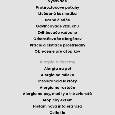
Vysávače
Protiroztočové poťahy
Liečebná kozmetika
Parné čističe
Odvlhčovače vzduchu
Zvlhčovače vzduchu
Odstraňovače alergénov
Pracie a čistiace prostriedky
Oblečenie pre atopikov
Alergie a ekzémy
Alergia na peľ
Alergia na mlieko
Intolerancia laktózy
Alergia na roztoče
Alergia na psy, mačky a iné zvieratá
Atopický ekzém
Histamínová intolerancia
Celiakia