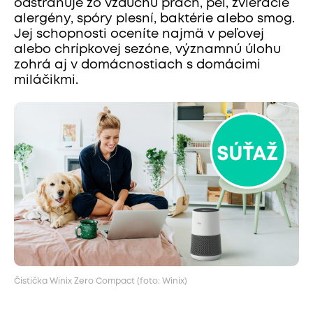
odstraňuje zo vzduchu prach, peľ, zvieracie
alergény, spóry plesní, baktérie alebo smog.
Jej schopnosti oceníte najmä v peľovej
alebo chrípkovej sezóne, významnú úlohu
zohrá aj v domácnostiach s domácimi
miláčikmi.
Čistička Winix Zero Compact (foto: Winix)