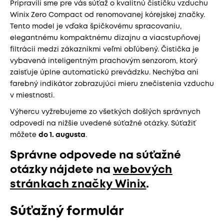
Pripravili sme pre vás súťaž o kvalitnú čističku vzduchu
Winix Zero Compact od renomovanej kórejskej značky.
Tento model je vďaka špičkovému spracovaniu,
elegantnému kompaktnému dizajnu a viacstupňovej
filtrácii medzi zákazníkmi veľmi obľúbený. Čistička je
vybavená inteligentným prachovým senzorom, ktorý
zaisťuje úplne automatickú prevádzku. Nechýba ani
farebný indikátor zobrazujúci mieru znečistenia vzduchu
v miestnosti.
Výhercu vyžrebujeme zo všetkých došlých správnych
odpovedí na nižšie uvedené súťažné otázky. Súťažiť
môžete
do 1. augusta
.
Správne odpovede na súťažné
otázky nájdete na
webových
stránkach značky Winix
.
Súťažný formulár