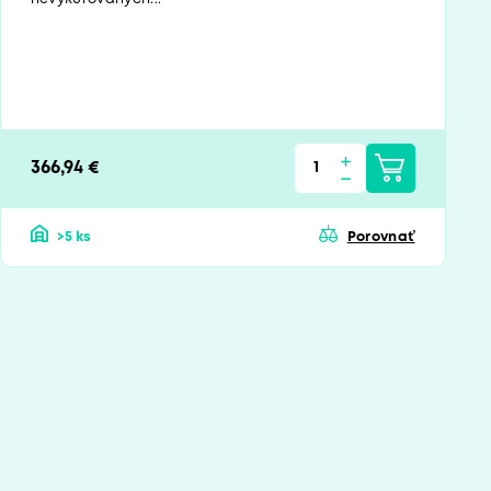
366,94 €
>5 ks
Porovnať