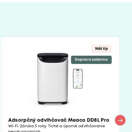
Náš tip
Doprava zadarmo
Adsorpčný odvlhčovač Meaco DD8L Pro
Wi-Fi. Záruka 3 roky. Tiché a úporné odvlhčovanie
nevykurovaných...