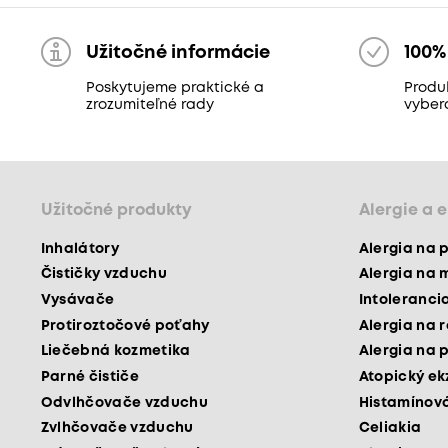
Užitočné informácie
100%
Poskytujeme praktické a
Produk
zrozumiteľné rady
vyber
Užitočné produkty
Alergie a 
Inhalátory
Alergia na 
Čističky vzduchu
Alergia na 
Vysávače
Intoleranci
Protiroztočové poťahy
Alergia na 
Liečebná kozmetika
Alergia na 
Parné čističe
Atopický e
Odvlhčovače vzduchu
Histamínová
Zvlhčovače vzduchu
Celiakia