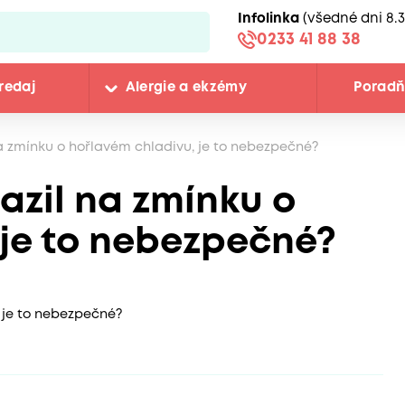
Infolinka
(všedné dni 8.3
0233 41 88 38
redaj
Alergie a ekzémy
Porad
a zmínku o hořlavém chladivu, je to nebezpečné?
azil na zmínku o
 je to nebezpečné?
 je to nebezpečné?