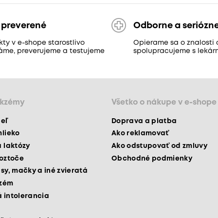
 preverené
Odborne a seriózn
ty v e-shope starostlivo
Opierame sa o znalosti 
áme, preverujeme a testujeme
spolupracujeme s lekár
ekzémy
Všetko o nákupe v e-shope
peľ
Doprava a platba
mlieko
Ako reklamovať
a laktózy
Ako odstupovať od zmluvy
roztoče
Obchodné podmienky
psy, mačky a iné zvieratá
kzém
 intolerancia