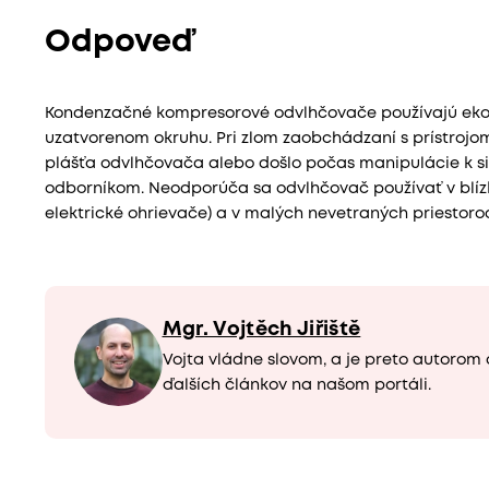
Odpoveď
Kondenzačné kompresorové odvlhčovače používajú ekolo
uzatvorenom okruhu. Pri zlom zaobchádzaní s prístrojom
plášťa odvlhčovača alebo došlo počas manipulácie k sil
odborníkom. Neodporúča sa odvlhčovač používať v blízko
elektrické ohrievače) a v malých nevetraných priestoro
Mgr. Vojtěch Jiřiště
Vojta vládne slovom, a je preto autorom
ďalších článkov na našom portáli.