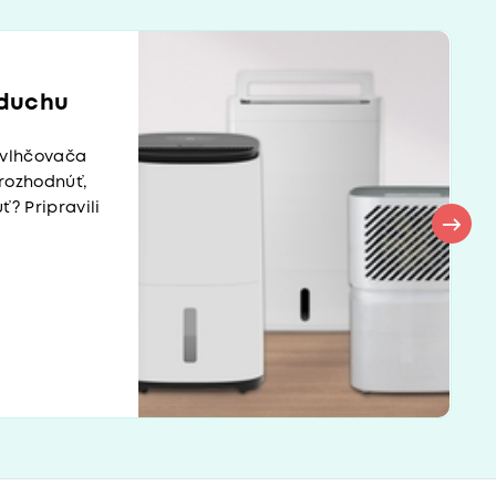
zduchu
dvlhčovača
rozhodnúť,
? Pripravili