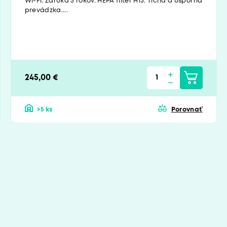
Wi-Fi. Záruka 5 rokov. HEPA filter H13. Tichá a úsporná
prevádzka....
245,00 €
>5 ks
Porovnať