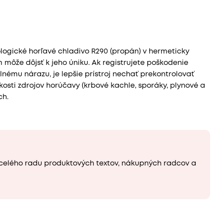
gické horľavé chladivo R290 (propán) v hermeticky
 môže dôjsť k jeho úniku. Ak registrujete poškodenie
nému nárazu, je lepšie prístroj nechať prekontrolovať
sti zdrojov horúčavy (krbové kachle, sporáky, plynové a
ch.
 celého radu produktových textov, nákupných radcov a