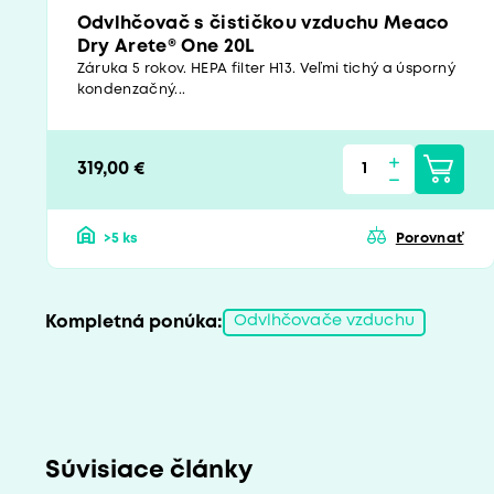
Odvlhčovač s čističkou vzduchu Meaco
Dry Arete® One 20L
Záruka 5 rokov. HEPA filter H13. Veľmi tichý a úsporný
kondenzačný...
319,00 €
>5 ks
Porovnať
Kompletná ponúka:
Odvlhčovače vzduchu
Súvisiace články