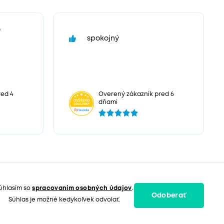
“
spokojný
ed 4
Overený zákazník pred 6
dňami
úhlasím so
spracovaním osobných údajov
.
Odoberať
Súhlas je možné kedykoľvek odvolať.