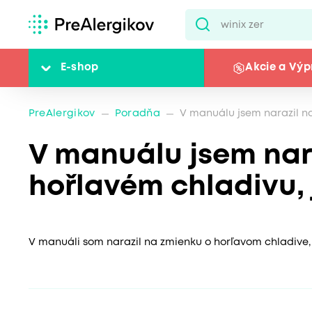
E-shop
Akcie a Výp
PreAlergikov
Poradňa
V manuálu jsem narazil n
V manuálu jsem nar
hořlavém chladivu,
V manuáli som narazil na zmienku o horľavom chladive,