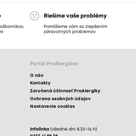
e
Riešime vaše problémy
odborníkov,
Pomôžeme vám so zlepšením
mi
zdravotných problémov
Portál PreAlergikov
O nás
Kontakty
Zaručená účinnosť ProAlergiky
Ochrana osobných údajov
Nastavenie cookies
Infolinka
(všedné dni 8.30–16 h)