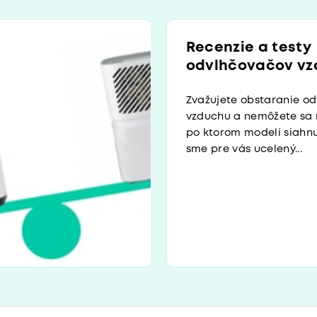
Recenzie a testy
odvlhčovačov v
Zvažujete obstaranie o
vzduchu a nemôžete sa 
po ktorom modeli siahnuť
sme pre vás ucelený...