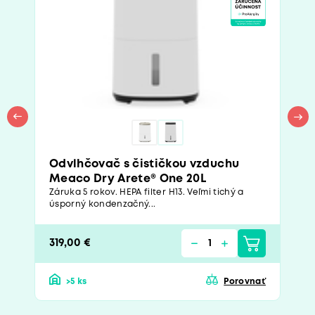
Odvlhčovač s čističkou vzduchu
Meaco Dry Arete® One 20L
Záruka 5 rokov. HEPA filter H13. Veľmi tichý a
úsporný kondenzačný...
319,00 €
>5 ks
Porovnať