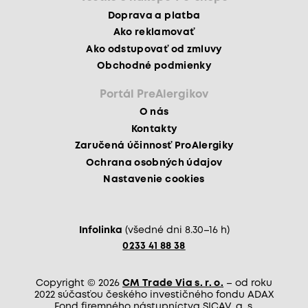
Doprava a platba
Ako reklamovať
Ako odstupovať od zmluvy
Obchodné podmienky
Portál PreAlergikov
O nás
Kontakty
Zaručená účinnosť ProAlergiky
Ochrana osobných údajov
Nastavenie cookies
Infolinka
(všedné dni 8.30–16 h)
0233 41 88 38
Copyright © 2026
CM Trade Via s. r. o.
– od roku
2022 súčasťou českého investičného fondu ADAX
Fond firemného nástupníctva SICAV, a. s.