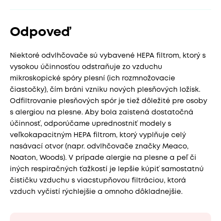
Odpoveď
Niektoré odvlhčovače sú vybavené HEPA filtrom, ktorý s
vysokou účinnosťou odstraňuje zo vzduchu
mikroskopické spóry plesní (ich rozmnožovacie
čiastočky), čím bráni vzniku nových plesňových ložísk.
Odfiltrovanie plesňových spór je tiež dôležité pre osoby
s alergiou na plesne. Aby bola zaistená dostatočná
účinnosť, odporúčame uprednostniť modely s
veľkokapacitným HEPA filtrom, ktorý vyplňuje celý
nasávací otvor (napr. odvlhčovače značky Meaco,
Noaton, Woods). V prípade alergie na plesne a peľ či
iných respiračných ťažkostí je lepšie kúpiť samostatnú
čističku vzduchu s viacstupňovou filtráciou, ktorá
vzduch vyčistí rýchlejšie a omnoho dôkladnejšie.