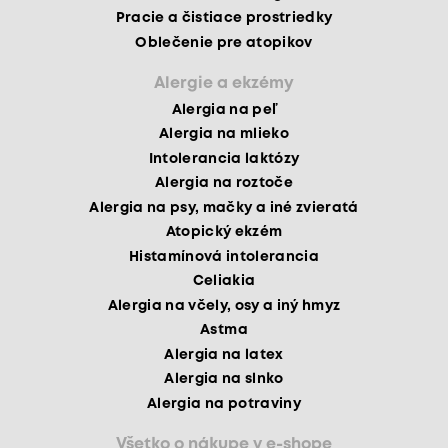
Pracie a čistiace prostriedky
Oblečenie pre atopikov
Alergie a ekzémy
Alergia na peľ
Alergia na mlieko
Intolerancia laktózy
Alergia na roztoče
Alergia na psy, mačky a iné zvieratá
Atopický ekzém
Histamínová intolerancia
Celiakia
Alergia na včely, osy a iný hmyz
Astma
Alergia na latex
Alergia na slnko
Alergia na potraviny
Všetko o nákupe v e-shope