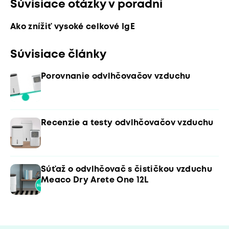
Súvisiace otázky v poradni
Ako znížiť vysoké celkové IgE
Súvisiace články
Porovnanie odvlhčovačov vzduchu
Recenzie a testy odvlhčovačov vzduchu
Súťaž o odvlhčovač s čističkou vzduchu
Meaco Dry Arete One 12L