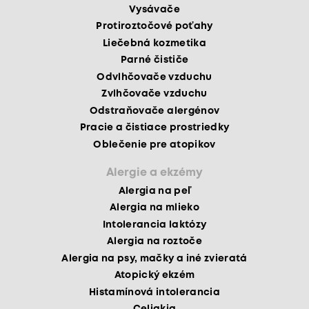
Vysávače
Protiroztočové poťahy
Liečebná kozmetika
Parné čističe
Odvlhčovače vzduchu
Zvlhčovače vzduchu
Odstraňovače alergénov
Pracie a čistiace prostriedky
Oblečenie pre atopikov
Alergie a ekzémy
Alergia na peľ
Alergia na mlieko
Intolerancia laktózy
Alergia na roztoče
Alergia na psy, mačky a iné zvieratá
Atopický ekzém
Histamínová intolerancia