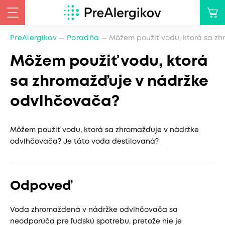
PreAlergikov
Poradňa
Môžem použiť vodu, ktorá sa z
Môžem použiť vodu, ktorá
sa zhromažďuje v nádržke
odvlhčovača?
Môžem použiť vodu, ktorá sa zhromažďuje v nádržke
odvlhčovača? Je táto voda destilovaná?
Odpoveď
Voda zhromaždená v nádržke odvlhčovača sa
neodporúča pre ľudskú spotrebu, pretože nie je