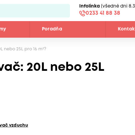
Infolinka
(všedné dni 8.3
0233 41 88 38
émy
Poradňa
Kontak
L nebo 25L pro 16 m²?
vač: 20L nebo 25L
vač vzduchu