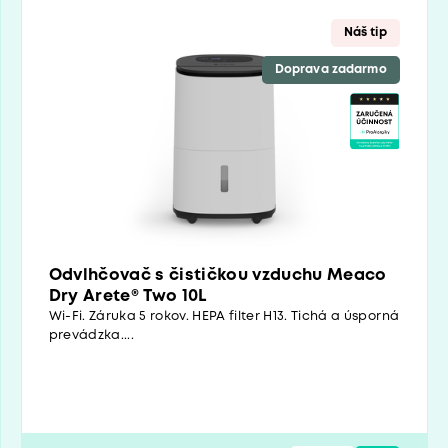
Náš tip
Doprava zadarmo
Odvlhčovač s čističkou vzduchu Meaco
Dry Arete® Two 10L
Wi-Fi. Záruka 5 rokov. HEPA filter H13. Tichá a úsporná
prevádzka....