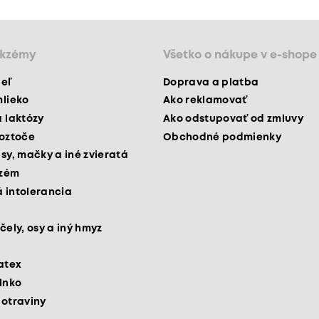
ekzémy
Všetko o nákupe v e-shope
peľ
Doprava a platba
mlieko
Ako reklamovať
a laktózy
Ako odstupovať od zmluvy
roztoče
Obchodné podmienky
psy, mačky a iné zvieratá
kzém
 intolerancia
čely, osy a iný hmyz
latex
slnko
potraviny