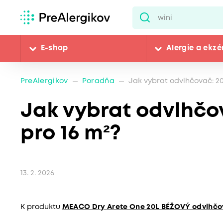
E-shop
Alergie a ekz
PreAlergikov
Poradňa
Jak vybrat odvlhčovač: 20
Jak vybrat odvlhčo
pro 16 m²?
13. 2. 2026
K produktu
MEACO Dry Arete One 20L BÉŽOVÝ odvlhčo