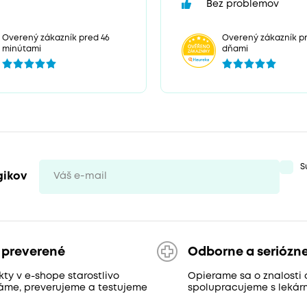
Bez problemov
Overený zákazník pr
Overený zákazník pred 46
dňami
minútami
S
gikov
 preverené
Odborne a seriózn
ty v e-shope starostlivo
Opierame sa o znalosti 
áme, preverujeme a testujeme
spolupracujeme s lekár