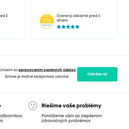
ed 3
Overený zákazník pred 6
dňami
úhlasím so
spracovaním osobných údajov
.
Odoberať
Súhlas je možné kedykoľvek odvolať.
e
Riešime vaše problémy
odborníkov,
Pomôžeme vám so zlepšením
mi
zdravotných problémov