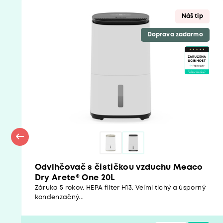
Náš tip
Doprava zadarmo
Odvlhčovač s čističkou vzduchu Meaco
Dry Arete® One 20L
Záruka 5 rokov. HEPA filter H13. Veľmi tichý a úsporný
kondenzačný...