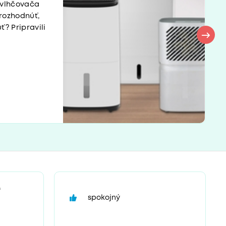
dvlhčovača
rozhodnúť,
? Pripravili
“
spokojný