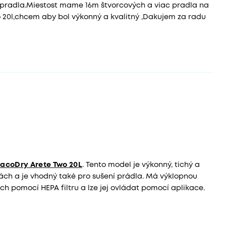
pradla.Miestost mame 16m štvorcových a viac pradla na
bo 20l,chcem aby bol výkonný a kvalitný ,Dakujem za radu
acoDry Arete Two 20L
. Tento model je výkonný, tichý a
otách a je vhodný také pro sušení prádla. Má výklopnou
uch pomocí HEPA filtru a lze jej ovládat pomocí aplikace.