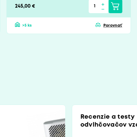
245,00 €
>5 ks
Porovnať
Recenzie a testy
odvlhčovačov v