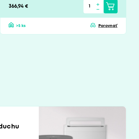
366,94 €
>5 ks
Porovnať
zduchu