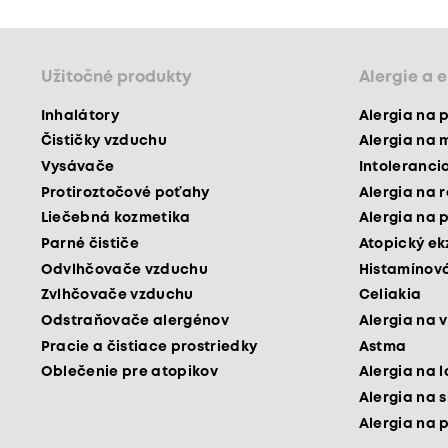
Užitočné produkty
Alergie a 
Inhalátory
Alergia na 
Čističky vzduchu
Alergia na 
Vysávače
Intoleranci
Protiroztočové poťahy
Alergia na 
Liečebná kozmetika
Alergia na 
Parné čističe
Atopický e
Odvlhčovače vzduchu
Histamínová
Zvlhčovače vzduchu
Celiakia
Odstraňovače alergénov
Alergia na v
Pracie a čistiace prostriedky
Astma
Oblečenie pre atopikov
Alergia na 
Alergia na 
Alergia na 