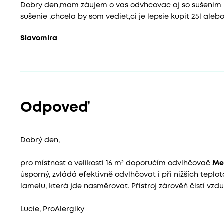
Dobry den,mam záujem o vas odvhcovac aj so sušenim 
sušenie ,chcela by som vediet,ci je lepsie kupit 25l ale
Slavomira
Odpoveď
Dobrý den,
pro místnost o velikosti 16 m² doporučím odvlhčovač
Me
úsporný, zvládá efektivně odvlhčovat i při nižších tepl
lamelu, která jde nasměrovat. Přístroj zárověň čistí vzd
Lucie, ProAlergiky