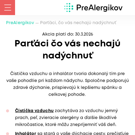
PreAlergikov
Parťáci, čo vás nechajú nadýchnuť
Akcia platí do: 30.3.2026
Parťáci čo vás nechajú
nadýchnuť
Čistička vzduchu a inhalátor tvoria dokonalý tím pre
vaše pohodlie pri každom nádychu. Spoločne podporujú
zdravé dýchanie, prispievajú k lepšiemu spánku a
celkovej pohode.
Čistička vzduchu
zachytáva zo vzduchu jemný
prach, peľ, zvieracie alergény a ďalšie škodlivé
mikročastice, ktoré môžu znepríjemniť váš deň.
Inhalátor
sa stará o vaše dýchacie cesty, prečisťuje