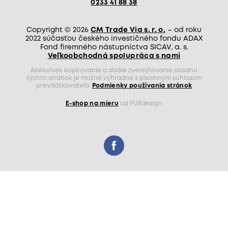
0233 41 88 38
Copyright © 2026
CM Trade Via s. r. o.
– od roku
2022 súčasťou českého investičného fondu ADAX
Fond firemného nástupníctva SICAV, a. s.
Veľkoobchodná spolupráca s nami
Akékoľvek kopírovanie a ďalšie zverejňovanie obsahu
týchto stránok je možné výhradne s písomným súhlasom
prevádzkovateľa.
Podmienky používania stránok
E-shop na mieru
od PUXdesign