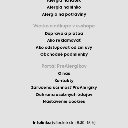
Alergia na latex
Alergia na slnko
Alergia na potraviny
Všetko o nákupe v e-shope
Doprava a platba
Ako reklamovať
Ako odstupovať od zmluvy
Obchodné podmienky
Portál PreAlergikov
O nás
Kontakty
Zaručená účinnosť ProAlergiky
Ochrana osobných údajov
Nastavenie cookies
Infolinka
(všedné dni 8.30–16 h)