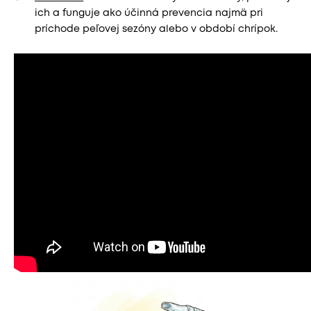
ich a funguje ako účinná prevencia najmä pri
príchode peľovej sezóny alebo v období chrípok.