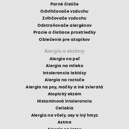
Parné čističe
Odvlhčovače vzduchu
Zvlhčovače vzduchu
Odstraňovače alergénov
Pracie a čistiace prostriedky
Oblečenie pre atopikov
Alergie a ekzémy
Alergia na peľ
Alergia na mlieko
Intolerancia laktózy
Alergia na roztoče
Alergia na psy, mačky a iné zvieratá
Atopický ekzém
Histamínová intolerancia
Celiakia
Alergia na včely, osy a iný hmyz
Astma