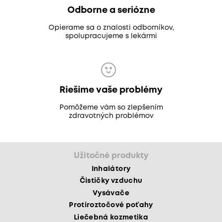
Odborne a seriózne
Opierame sa o znalosti odborníkov,
spolupracujeme s lekármi
Riešime vaše problémy
Pomôžeme vám so zlepšením
zdravotných problémov
Užitočné produkty
Inhalátory
Čističky vzduchu
Vysávače
Protiroztočové poťahy
Liečebná kozmetika