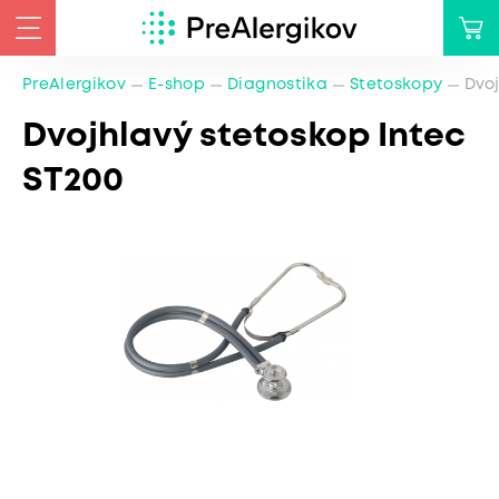
PreAlergikov
E-shop
Diagnostika
Stetoskopy
Dvoj
Dvojhlavý stetoskop Intec
ST200