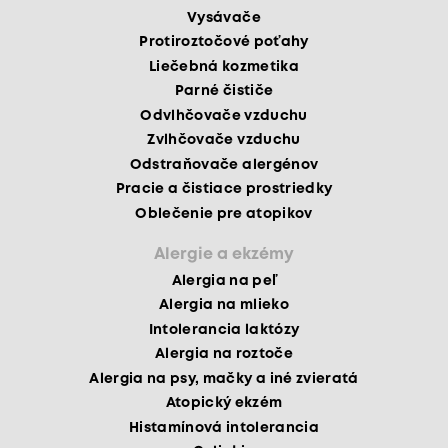
Vysávače
Protiroztočové poťahy
Liečebná kozmetika
Parné čističe
Odvlhčovače vzduchu
Zvlhčovače vzduchu
Odstraňovače alergénov
Pracie a čistiace prostriedky
Oblečenie pre atopikov
Alergie a ekzémy
Alergia na peľ
Alergia na mlieko
Intolerancia laktózy
Alergia na roztoče
Alergia na psy, mačky a iné zvieratá
Atopický ekzém
Histamínová intolerancia