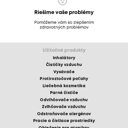
Riešime vaše problémy
Pomôžeme vám so zlepšením
zdravotných problémov
Užitočné produkty
Inhalátory
Čističky vzduchu
Vysávače
Protiroztočové poťahy
Liečebná kozmetika
Parné čističe
Odvlhčovače vzduchu
Zvlhčovače vzduchu
Odstraňovače alergénov
Pracie a čistiace prostriedky
Oblečenie pre atopikov