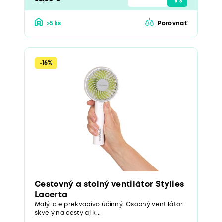
>5 ks
Porovnať
-16%
Cestovný a stolný ventilátor Stylies
Lacerta
Malý, ale prekvapivo účinný. Osobný ventilátor
skvelý na cesty aj k...