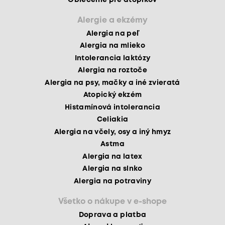
Alergie a ekzémy
Alergia na peľ
Alergia na mlieko
Intolerancia laktózy
Alergia na roztoče
Alergia na psy, mačky a iné zvieratá
Atopický ekzém
Histamínová intolerancia
Celiakia
Alergia na včely, osy a iný hmyz
Astma
Alergia na latex
Alergia na slnko
Alergia na potraviny
Všetko o nákupe v e-shope
Doprava a platba