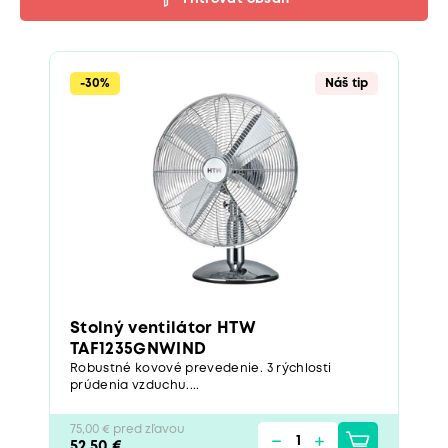
-30%
Náš tip
Stolný ventilátor HTW
TAF1235GNWIND
Robustné kovové prevedenie. 3 rýchlosti
prúdenia vzduchu....
75,00 € pred zľavou
52,50 €