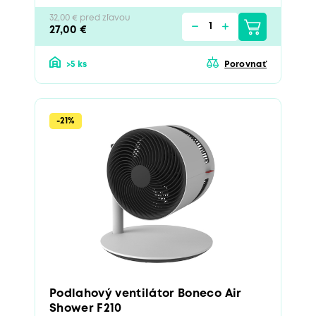
32,00 € pred zľavou
27,00 €
>5 ks
Porovnať
-21%
Podlahový ventilátor Boneco Air
Shower F210