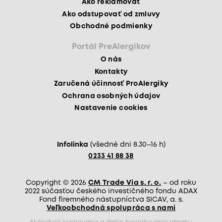
Ako reklamovať
Ako odstupovať od zmluvy
Obchodné podmienky
Portál PreAlergikov
O nás
Kontakty
Zaručená účinnosť ProAlergiky
Ochrana osobných údajov
Nastavenie cookies
Infolinka
(všedné dni 8.30–16 h)
0233 41 88 38
Copyright © 2026
CM Trade Via s. r. o.
– od roku
2022 súčasťou českého investičného fondu ADAX
Fond firemného nástupníctva SICAV, a. s.
Veľkoobchodná spolupráca s nami