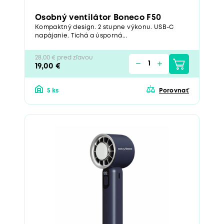
Osobný ventilátor Boneco F50
Kompaktný design. 2 stupne výkonu. USB-C
napájanie. Tichá a úsporná...
28,00 € pred zľavou
19,00 €
5 ks
Porovnať