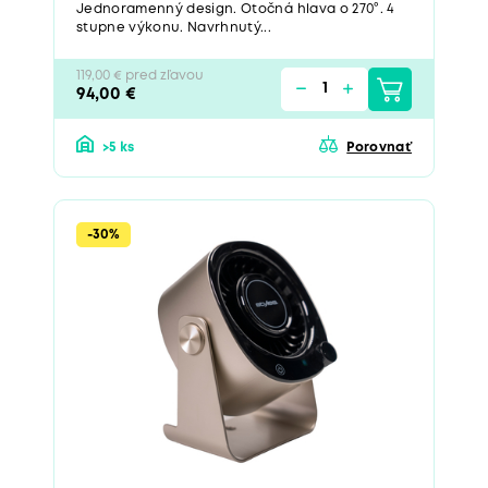
Jednoramenný design. Otočná hlava o 270°. 4
stupne výkonu. Navrhnutý...
119,00 € pred zľavou
94,00 €
>5 ks
Porovnať
-30%