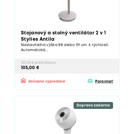
Stojanový a stolný ventilátor 2 v 1
Stylies Antila
Nastaviteľná výška 88 alebo 59 cm. 6 rýchlostí.
Automatická...
122,04 € pred zľavou
105,00 €
dočasne vypredané
Porovnať
Doprava zadarmo