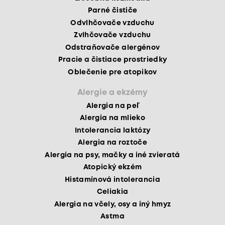
Parné čističe
Odvlhčovače vzduchu
Zvlhčovače vzduchu
Odstraňovače alergénov
Pracie a čistiace prostriedky
Oblečenie pre atopikov
Alergie a ekzémy
Alergia na peľ
Alergia na mlieko
Intolerancia laktózy
Alergia na roztoče
Alergia na psy, mačky a iné zvieratá
Atopický ekzém
Histamínová intolerancia
Celiakia
Alergia na včely, osy a iný hmyz
Astma