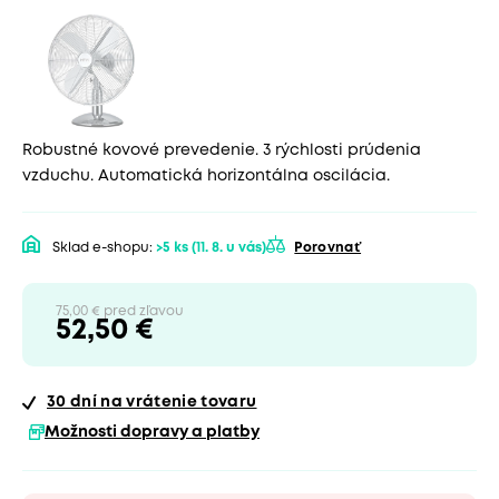
Robustné kovové prevedenie. 3 rýchlosti prúdenia
vzduchu. Automatická horizontálna oscilácia.
Sklad e-shopu:
>5 ks
(11. 8. u vás)
Porovnať
75,00 € pred zľavou
52,50 €
30 dní
na vrátenie tovaru
Možnosti dopravy a platby