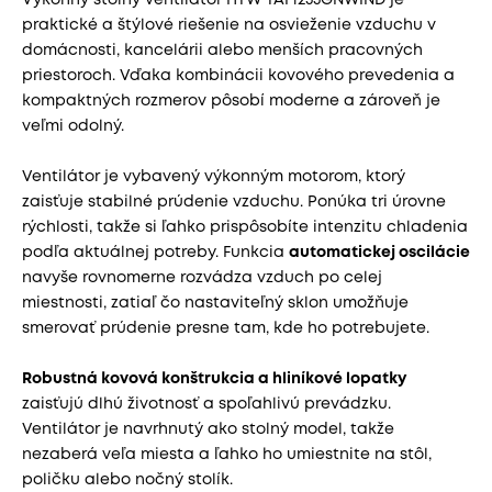
Výkonný stolný ventilátor HTW TAF1235GNWIND je
praktické a štýlové riešenie na osvieženie vzduchu v
domácnosti, kancelárii alebo menších pracovných
priestoroch. Vďaka kombinácii kovového prevedenia a
kompaktných rozmerov pôsobí moderne a zároveň je
veľmi odolný.
Ventilátor je vybavený výkonným motorom, ktorý
zaisťuje stabilné prúdenie vzduchu. Ponúka tri úrovne
rýchlosti, takže si ľahko prispôsobíte intenzitu chladenia
podľa aktuálnej potreby. Funkcia
automatickej oscilácie
navyše rovnomerne rozvádza vzduch po celej
miestnosti, zatiaľ čo nastaviteľný sklon umožňuje
smerovať prúdenie presne tam, kde ho potrebujete.
Robustná kovová konštrukcia a hliníkové lopatky
zaisťujú dlhú životnosť a spoľahlivú prevádzku.
Ventilátor je navrhnutý ako stolný model, takže
nezaberá veľa miesta a ľahko ho umiestnite na stôl,
poličku alebo nočný stolík.