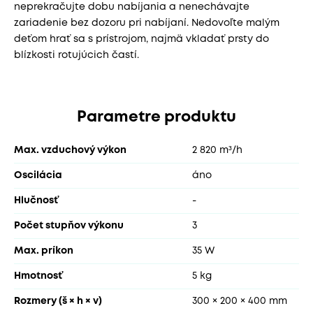
neprekračujte dobu nabíjania a nenechávajte
zariadenie bez dozoru pri nabíjaní. Nedovoľte malým
deťom hrať sa s prístrojom, najmä vkladať prsty do
blízkosti rotujúcich častí.
Parametre produktu
Max. vzduchový výkon
2 820 m³/h
Oscilácia
áno
Hlučnosť
-
Počet stupňov výkonu
3
Max. príkon
35 W
Hmotnosť
5 kg
Rozmery (š × h × v)
300 × 200 × 400 mm