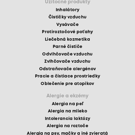
Užitočné produkty
Inhalátory
Čističky vzduchu
Vysávače
Protiroztočové poťahy
Liečebná kozmetika
Parné čističe
Odvlhčovače vzduchu
Zvlhčovače vzduchu
Odstraňovače alergénov
Pracie a čistiace prostriedky
Oblečenie pre atopikov
Alergie a ekzémy
Alergia na peľ
Alergia na mlieko
Intolerancia laktózy
Alergia na roztoče
Alergia na psy, mačky a iné zvieratá