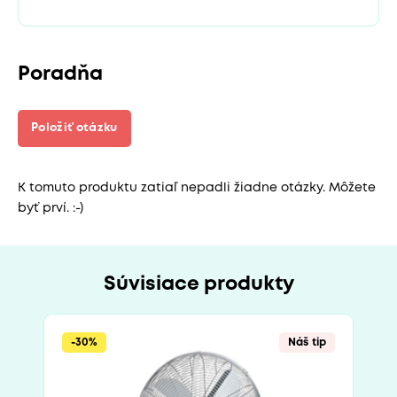
Poradňa
Položiť otázku
K tomuto produktu zatiaľ nepadli žiadne otázky. Môžete
byť prví. :-)
Súvisiace produkty
-30%
Náš tip