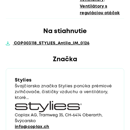
Ventilátory s
reguláciou otáčok
Na stiahnutie
COP003118_STYLIES_Antila_IM_0126
Značka
Stylies
Švajčiarska značka Stylies ponúka prémiové
zvlhčovače, čističky vzduchu a ventilátory,
ktoré...
Coplax AG, Tramweg 35, CH-6414 Oberarth,
Švýcarsko
info@coplax.ch