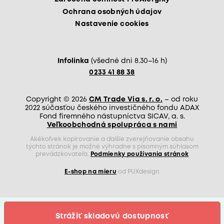
Ochrana osobných údajov
Nastavenie cookies
Infolinka
(všedné dni 8.30–16 h)
0233 41 88 38
Zostaňme v kontakte!
Odoberajte náš newsletter so zľavami,
Copyright © 2026
CM Trade Via s. r. o.
– od roku
2022 súčasťou českého investičného fondu ADAX
novinkami a radami.
Fond firemného nástupníctva SICAV, a. s.
Veľkoobchodná spolupráca s nami
Akékoľvek kopírovanie a ďalšie zverejňovanie obsahu
týchto stránok je možné výhradne s písomným súhlasom
Súhlasíte so
spracovaním osobných údajov
prevádzkovateľa.
Podmienky používania stránok
E-shop na mieru
od PUXdesign
Odoberať
Strážiť skladovú dostupnosť