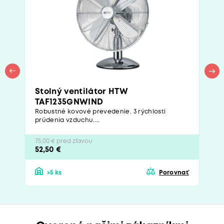
Stolný ventilátor HTW
TAF1235GNWIND
Robustné kovové prevedenie. 3 rýchlosti
prúdenia vzduchu....
75,00 € pred zľavou
52,50 €
>5 ks
Porovnať