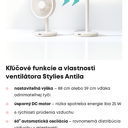
Kľúčové funkcie a vlastnosti
ventilátora Stylies Antila
nastaviteľná výška
– 88 cm alebo 59 cm vďaka
odnímateľnej tyči
úsporný DC motor
– nízka spotreba energie iba 25 W
6 rýchlostí prúdenia vzduchu
60° automatická oscilácia
– rovnomerná distribúcia
vzduchu v miestnosti