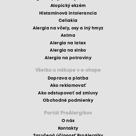
Atopický ekzém
Histamínová intolerancia
Celiakia
Alergia na včely, osy a iný hmyz
Astma
Alergia na latex
Alergia na slnko
Alergia na potraviny
Všetko o nákupe v e-shope
Doprava a platba
Ako reklamovať
Ako odstupovať od zmluvy
Obchodné podmienky
Portál PreAlergikov
O nás
Kontakty
Zaručená účinnosť ProAlergiky