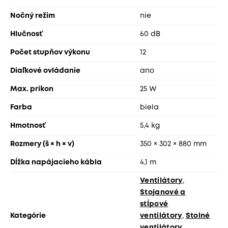
Nočný režim
nie
Hlučnosť
60 dB
Počet stupňov výkonu
12
Diaľkové ovládanie
ano
Max. príkon
25 W
Farba
biela
Hmotnosť
5,4 kg
Rozmery (š × h × v)
350 × 302 × 880 mm
Dĺžka napájacieho kábla
4,1 m
Ventilátory
,
Stojanové a
stĺpové
Kategórie
ventilátory
,
Stolné
ventilátory
,