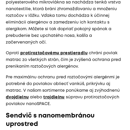
polyesterového mikrovlákna sa nachádza tenká vrstva
nanotextílie, ktorá bráni zhromažďovaniu a množeniu
roztočov v lôžku. Vďaka tomu dochádza k účinnej
eliminácii alergénov a zamedzeniu ich kontaktu s
alergikom. Môžete si tak dopriať pokojný spánok a
prebudenie bez upchatého nosa, kašľa a
začervenaných očí.
Oproti
protiroztočovému prestieradlu
chráni povlak
matrac zo všetkých strán, čím je zvýšená ochrana pred
prenikaním roztočových alergénov.
Pre maximálnu ochranu pred roztočovými alergénmi je
potrebné do povlakov obliecť vankúš, prikrývku aj
matrac. V našom sortimente ponúkame aj zvýhodnenú
dvojdielnu
alebo
trojdielnu
súpravu protiroztočových
povlakov nanoSPACE.
Sendvič s nanomembránou
uprostred