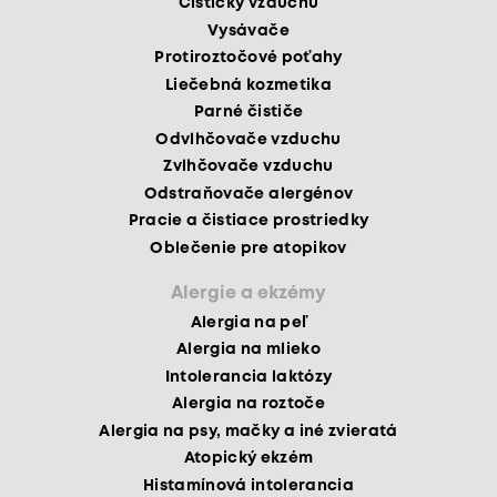
Čističky vzduchu
Vysávače
Protiroztočové poťahy
Liečebná kozmetika
Parné čističe
Odvlhčovače vzduchu
Zvlhčovače vzduchu
Odstraňovače alergénov
Pracie a čistiace prostriedky
Oblečenie pre atopikov
Alergie a ekzémy
Alergia na peľ
Alergia na mlieko
Intolerancia laktózy
Alergia na roztoče
Alergia na psy, mačky a iné zvieratá
Atopický ekzém
Histamínová intolerancia