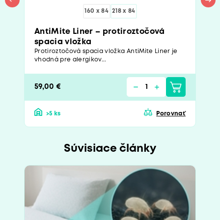
160 x 84
218 x 84
AntiMite Liner – protiroztočová
spacia vložka
Protiroztočová spacia vložka AntiMite Liner je
vhodná pre alergikov...
59,00 €
>5 ks
Porovnať
Súvisiace články