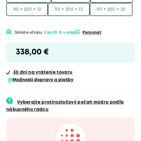
90 × 200 × 12
90 × 200 × 15
90 × 200 × 20
Sklad e-shopu:
3 ks
(10. 8. u vás)
Porovnať
338,00 €
30 dní
na vrátenie tovaru
Možnosti dopravy a platby
Vyberajte protiroztočový poťah múdro podľa
nákupného radcu