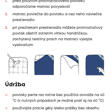
pred použitím protiroztočového povlaku
odporúčame matrac povysávať
matrac povlečte do povlaku a cez neho navlečte
prestieradlo
pri prezliekaní prestieradla môžete protiroztočový
povlak ošetriť zotretím vlhkou handričkou,
zachytený textilný prach na matraci vysajte
vysávačom
Údržba
povlaky perte raz ročne bez použitia aviváže na 40
°C (v nutných prípadoch je možné prať aj na 60 °C)
používajte pracie gély alebo prášky bez obsahu