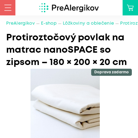
PreAlergikov
E-shop
Lôžkoviny a oblečenie
Protiro
Protiroztočový povlak na
matrac nanoSPACE so
zipsom – 180 × 200 × 20 cm
Doprava zadarmo