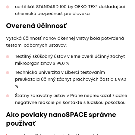
certifikát STANDARD 100 by OEKO-TEX® dokladajúci
chemickú bezpečnosť pre človeka
Overená účinnosť
Vysoká účinnosť nanovlákennej vrstvy bola potvrdená
testami odborných ústavov:
Textilný skúšobný ústav v Brne overil účinný záchyt
mikroorganizmov ≥ 99,0 %
Technická univerzita v Liberci testovaním
preukázala účinný záchyt prachových častíc ≥ 99,0
%
Štátny zdravotný ústav v Prahe nepreukázal žiadne
negatívne reakcie pri kontakte s ľudskou pokožkou
Ako povlaky nanoSPACE správne
používať