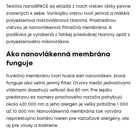
Textília nanoSPACE sa skladá z troch vrstiev látky pevne
zvarených k sebe. Vonkajšiu vrstvu tvorí jemná a mäkká
polyesterová mikrovláknová tkanina. Prostrednou
vrstvou je nanovlákenná filtračná membrána. A
podšívka je vyrobená z ľahkej priedušnej tkaniny opäť z
polyesterového mikrovlákna.
Ako nanovlákenná membrána
funguje
Funkčnú membránu tvorí hustá sieť nanovláken, ktorá
funguje ako veľmi jemný filter. Otvory medzi jednotlivými
vláknami dosahujú veľkosť iba 80 nm. Pre lepšiu
predstavu sa rozmery prachového roztoča pohybujú
okolo 420 000 nm a jeho alergén je veľký približne 1 000
až 10 000 nm. Nanovlákenná membrána tak vytvára
nepriestupnú bariéru nielen pre roztočové alergény, ale
aj pre vírusy a baktérie.