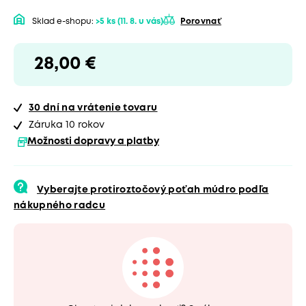
Sklad e-shopu:
>5 ks
(11. 8. u vás)
Porovnať
28,00 €
30 dní
na vrátenie tovaru
Záruka 10 rokov
Možnosti dopravy a platby
Vyberajte protiroztočový poťah múdro podľa
nákupného radcu