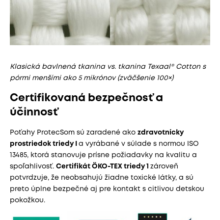
Klasická bavlnená tkanina vs. tkanina Texaal® Cotton s
pórmi menšími ako 5 mikrónov (zväčšenie 100×)
Certifikovaná bezpečnosť a
účinnosť
Poťahy ProtecSom sú zaradené ako
zdravotnícky
prostriedok triedy I
a vyrábané v súlade s normou ISO
13485, ktorá stanovuje prísne požiadavky na kvalitu a
spoľahlivosť.
Certifikát ÖKO-TEX triedy 1
zároveň
potvrdzuje, že neobsahujú žiadne toxické látky, a sú
preto úplne bezpečné aj pre kontakt s citlivou detskou
pokožkou.