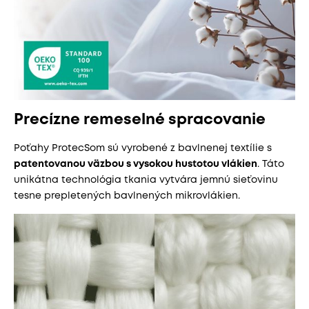
Precízne remeselné spracovanie
Poťahy ProtecSom sú vyrobené z bavlnenej textílie s
patentovanou väzbou s vysokou hustotou vlákien
. Táto
unikátna technológia tkania vytvára jemnú sieťovinu
tesne prepletených bavlnených mikrovlákien.