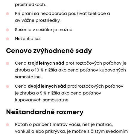
prostriedkoch.
Pri praní sa neodporúča používať bieliace a
avivážne prostriedky.
Sušenie v sušičke je možné.
Nežehlia sa.
Cenovo zvýhodnené sady
Cena
trojdielnych sád
protiroztočových poťahov je
zhruba o 10 % nižšia ako cena poťahov kupovaných
samostatne.
Cena
dvojdielnych sád
protiroztočových poťahov
je zhruba o 5 % nižšia ako cena poťahov
kupovaných samostatne.
Neštandardné rozmery
Poťah o pár centimetrov väčší, než je matrac,
vankúš alebo prikrývka, je možné s čistým svedomím