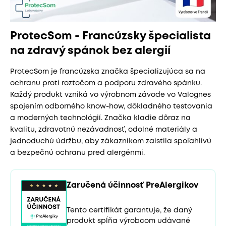
ProtecSom - Francúzsky špecialista
na zdravý spánok bez alergií
ProtecSom je francúzska značka špecializujúca sa na
ochranu proti roztočom a podporu zdravého spánku.
Každý produkt vzniká vo výrobnom závode vo Valognes
spojením odborného know-how, dôkladného testovania
a moderných technológií. Značka kladie dôraz na
kvalitu, zdravotnú nezávadnosť, odolné materiály a
jednoduchú údržbu, aby zákazníkom zaistila spoľahlivú
a bezpečnú ochranu pred alergénmi.
Zaručená účinnosť PreAlergikov
Tento certifikát garantuje, že daný
produkt spĺňa výrobcom udávané