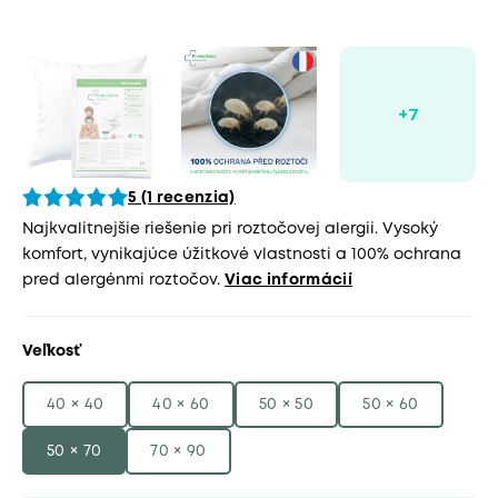
5 (1 recenzia)
Najkvalitnejšie riešenie pri roztočovej alergii. Vysoký
komfort, vynikajúce úžitkové vlastnosti a 100% ochrana
pred alergénmi roztočov.
Viac informácií
Veľkosť
40 × 40
40 × 60
50 × 50
50 × 60
50 × 70
70 × 90