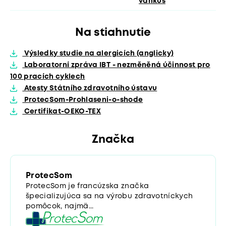
vankúš
Na stiahnutie
Výsledky studie na alergicích (anglicky)
Laboratorní zpráva IBT - nezměněná účinnost pro
100 pracích cyklech
Atesty Státního zdravotního ústavu
ProtecSom-Prohlaseni-o-shode
Certifikat-OEKO-TEX
Značka
ProtecSom
ProtecSom je francúzska značka
špecializujúca sa na výrobu zdravotníckych
pomôcok, najmä...