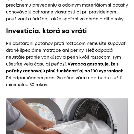
precíznemu prevedeniu a odolným materiálom si poťahy
uchovávajú ochranné vlastnosti aj pri pravidelnom
používaní a údržbe, takže spoľahlivo chránia dlhé roky.
Investícia, ktorá sa vráti
Pri obstaraní poťahov proti roztočom nemusíte kupovať
drahé špeciálne matrace ani periny. Tiež odpadá
neustále pranie vankúšov a perín kvôli roztočom. Tým
ušetríte veľa času aj peňazí.
Výrobca garantuje, že si
poťahy zachovajú plnú funkčnosť aj po 100 vypraniach.
Pri odporúčanom praní 2× ročne vám teda budú slúžiť
minimálne 50 rokov.