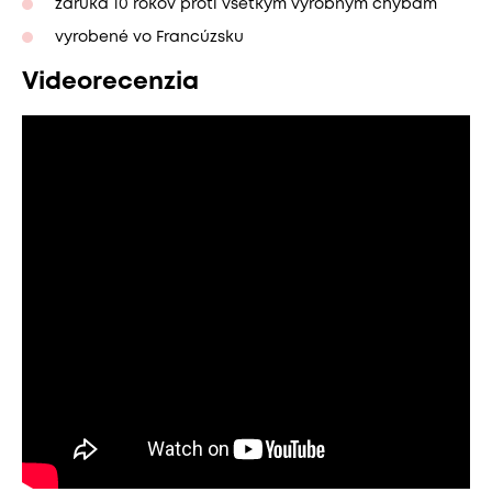
záruka 10 rokov proti všetkým výrobným chybám
vyrobené vo Francúzsku
Videorecenzia