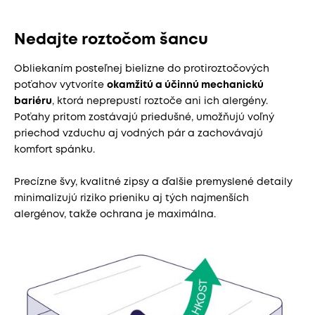
Nedajte roztočom šancu
Obliekaním posteľnej bielizne do protiroztočových
poťahov vytvoríte
okamžitú a účinnú mechanickú
bariéru
, ktorá neprepustí roztoče ani ich alergény.
Poťahy pritom zostávajú priedušné, umožňujú voľný
priechod vzduchu aj vodných pár a zachovávajú
komfort spánku.
Precízne švy, kvalitné zipsy a ďalšie premyslené detaily
minimalizujú riziko prieniku aj tých najmenších
alergénov, takže ochrana je maximálna.