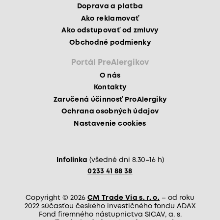
Doprava a platba
Ako reklamovať
Ako odstupovať od zmluvy
Obchodné podmienky
Portál PreAlergikov
O nás
Kontakty
Zaručená účinnosť ProAlergiky
Ochrana osobných údajov
Nastavenie cookies
Infolinka
(všedné dni 8.30–16 h)
0233 41 88 38
Copyright © 2026
CM Trade Via s. r. o.
– od roku
2022 súčasťou českého investičného fondu ADAX
Fond firemného nástupníctva SICAV, a. s.