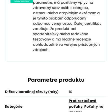
parametre, má pozitívny vplyv na
zdravotný stav osôb s alergiou,
astmou alebo atopickým ekzémom a
je týmto osobám odporúčaný
odbornou verejnosťou. Ďalej certifikát
zaručuje, že produkt bol
spotrebiteľsky alebo redakčne
testovaný a má kladné recenzie
dohľadateľné vo verejne prístupných
zdrojoch.
Parametre produktu
Dĺžka viacročnej záruky (roky)
10
Protiroztočové
Kategórie
poťahy
,
Poťahy na