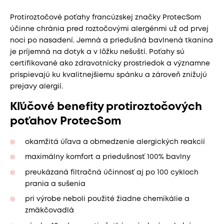
Protiroztočové poťahy francúzskej značky ProtecSom
účinne chránia pred roztočovými alergénmi už od prvej
noci po nasadení. Jemná a priedušná bavlnená tkanina
je príjemná na dotyk a v lôžku nešuští. Poťahy sú
certifikované ako zdravotnícky prostriedok a významne
prispievajú ku kvalitnejšiemu spánku a zároveň znižujú
prejavy alergií.
Kľúčové benefity protiroztočových
poťahov ProtecSom
okamžitá úľava a obmedzenie alergických reakcií
maximálny komfort a priedušnosť 100% bavlny
preukázaná filtračná účinnosť aj po 100 cykloch
prania a sušenia
pri výrobe neboli použité žiadne chemikálie a
zmäkčovadlá