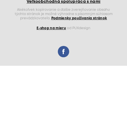
Veľkoobchodná spolupráca s nami
Akékoľvek kopírovanie a ďalšie zverejňovanie obsahu
týchto stránok je možné výhradne s písomným súhlasom
prevádzkovateľa.
Podmienky používania stránok
E-shop na mieru
od PUXdesign