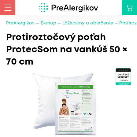
PreAlergikov
E-shop
Lôžkoviny a oblečenie
Protiro
Protiroztočový poťah
ProtecSom na vankúš 50 ×
70 cm