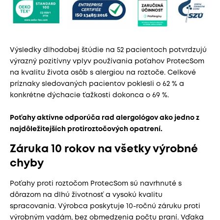
Výsledky dlhodobej štúdie na 52 pacientoch potvrdzujú
výrazný pozitívny vplyv používania poťahov ProtecSom
na kvalitu života osôb s alergiou na roztoče. Celkové
príznaky sledovaných pacientov poklesli o 62 % a
konkrétne dýchacie ťažkosti dokonca o 69 %.
Poťahy aktívne odporúča rad alergológov ako jedno z
najdôležitejších protiroztočových opatrení.
Záruka 10 rokov na všetky výrobné
chyby
Poťahy proti roztočom ProtecSom sú navrhnuté s
dôrazom na dlhú životnosť a vysokú kvalitu
spracovania. Výrobca poskytuje 10-ročnú záruku proti
výrobným vadám, bez obmedzenia počtu praní. Vďaka