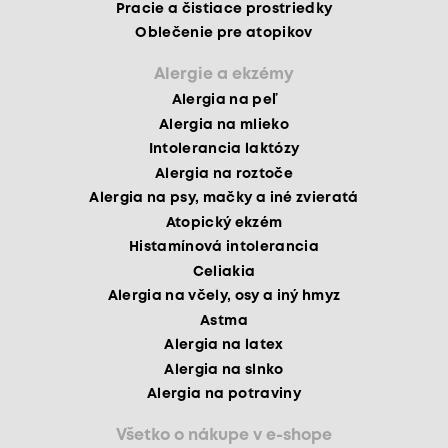
Pracie a čistiace prostriedky
Oblečenie pre atopikov
Alergie a ekzémy
Alergia na peľ
Alergia na mlieko
Intolerancia laktózy
Alergia na roztoče
Alergia na psy, mačky a iné zvieratá
Atopický ekzém
Histamínová intolerancia
Celiakia
Alergia na včely, osy a iný hmyz
Astma
Alergia na latex
Alergia na slnko
Alergia na potraviny
Všetko o nákupe v e-shope