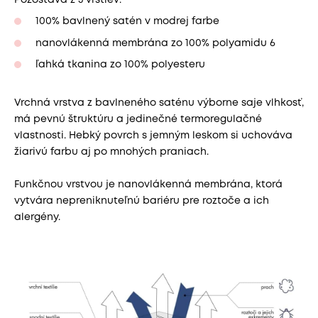
100% bavlnený satén v modrej farbe
nanovlákenná membrána zo 100% polyamidu 6
ľahká tkanina zo 100% polyesteru
Vrchná vrstva z bavlneného saténu výborne saje vlhkosť,
má pevnú štruktúru a jedinečné termoregulačné
vlastnosti. Hebký povrch s jemným leskom si uchováva
žiarivú farbu aj po mnohých praniach.
Funkčnou vrstvou je nanovlákenná membrána, ktorá
vytvára nepreniknuteľnú bariéru pre roztoče a ich
alergény.