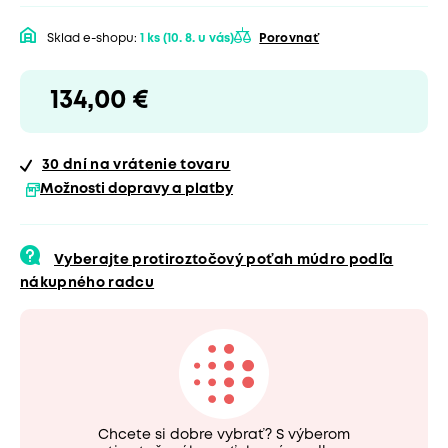
Sklad e-shopu:
1 ks
(10. 8. u vás)
Porovnať
134,00 €
30 dní
na vrátenie tovaru
Možnosti dopravy a platby
Vyberajte protiroztočový poťah múdro podľa
nákupného radcu
Chcete si dobre vybrať? S výberom