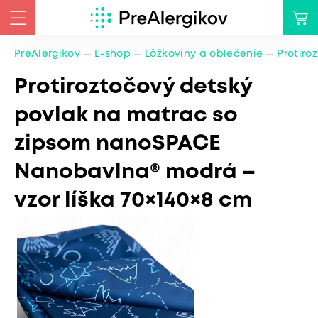
PreAlergikov
E-shop
Lôžkoviny a oblečenie
Protiro
Protiroztočový detský
povlak na matrac so
zipsom nanoSPACE
Nanobavlna® modrá –
vzor líška 70×140×8 cm