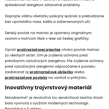
spôsobovať alergikovi zdravotné problémy.
Doprajte vášmu dieťatku pokojný spánok a prebúdzanie
bez upchatého nosa, kašľa a začervenaných očí.
Detský povlak na matrac je opatrený originálnym
vzorom s motívom líšok v lese od českej grafičky.
Oproti
protiroztočovej plachte
chráni povlak matrac
zo všetkých strán, čím je zvýšená ochrana pred
prenikaním roztočových alergénov. Pre zvýšenie ochrany
pred roztočovými alergénmi odporúčame k povlaku
zaobstarať aj
protiroztočové obliečky
alebo
protiroztočové povlaky
na vankúš a prikrývku.
Inovatívny trojvrstvový materiál
Nanobavlna® je revolučná tzv. sendvičová textília, ktorá
bola vyvinutá s využitím moderných technológií.
Pozostáva z 3 vrstiev: