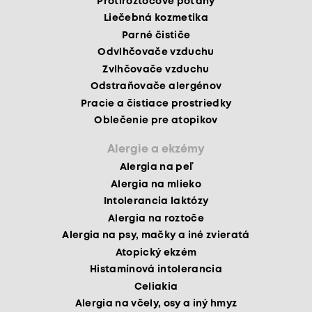
Protiroztočové poťahy
Liečebná kozmetika
Parné čističe
Odvlhčovače vzduchu
Zvlhčovače vzduchu
Odstraňovače alergénov
Pracie a čistiace prostriedky
Oblečenie pre atopikov
Alergie a ekzémy
Alergia na peľ
Alergia na mlieko
Intolerancia laktózy
Alergia na roztoče
Alergia na psy, mačky a iné zvieratá
Atopický ekzém
Histamínová intolerancia
Celiakia
Alergia na včely, osy a iný hmyz