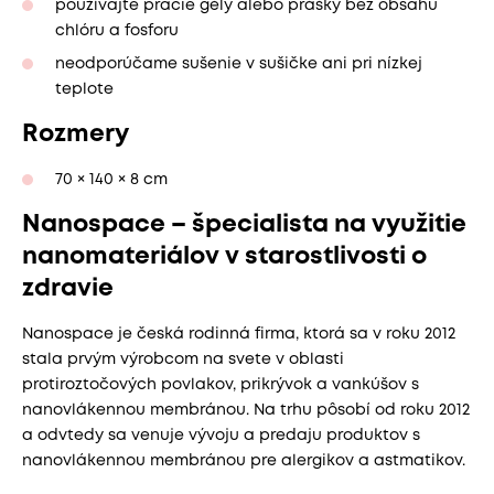
používajte pracie gély alebo prášky bez obsahu
chlóru a fosforu
neodporúčame sušenie v sušičke ani pri nízkej
teplote
Rozmery
70 × 140 × 8 cm
Nanospace – špecialista na využitie
nanomateriálov v starostlivosti o
zdravie
Nanospace je česká rodinná firma, ktorá sa v roku 2012
stala prvým výrobcom na svete v oblasti
protiroztočových povlakov, prikrývok a vankúšov s
nanovlákennou membránou. Na trhu pôsobí od roku 2012
a odvtedy sa venuje vývoju a predaju produktov s
nanovlákennou membránou pre alergikov a astmatikov.