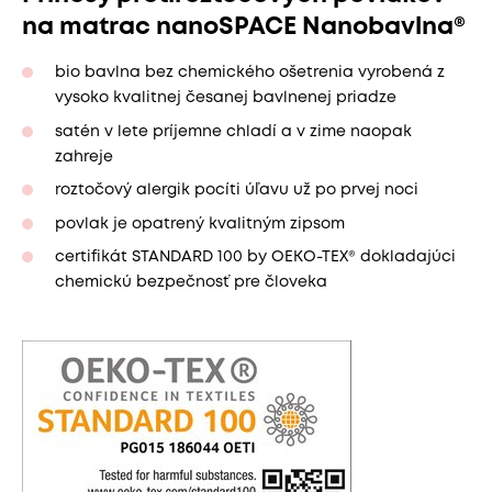
na matrac nanoSPACE Nanobavlna®
bio bavlna bez chemického ošetrenia vyrobená z
vysoko kvalitnej česanej bavlnenej priadze
satén v lete príjemne chladí a v zime naopak
zahreje
roztočový alergik pocíti úľavu už po prvej noci
povlak je opatrený kvalitným zipsom
certifikát STANDARD 100 by OEKO-TEX® dokladajúci
chemickú bezpečnosť pre človeka