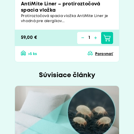
AntiMite Liner – protiroztočová
spacia vložka
Protiroztočová spacia vložka AntiMite Liner je
vhodná pre alergikov...
59,00 €
>5 ks
Porovnať
Súvisiace články