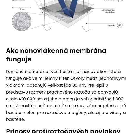
Ako nanovlákenná membrána
funguje
Funkčnú membránu tvorí hustá sieť nanovláken, ktorá
funguje ako veľmi jemný filter. Otvory medzi jednotlivými
vláknami dosahujú veľkosť iba 80 nm. Pre lepšiu
predstavu rozmery prachového roztoča sa pohybujú
okolo 420 000 nm a jeho alergén je veľký približne 1 000
nm. Nanovlákenná membrána tak vytvára nepriestupnú
bariéru nielen pre roztočové alergény, ale aj pre vírusy a
baktérie.
Prínosy protiroztočových povlakov