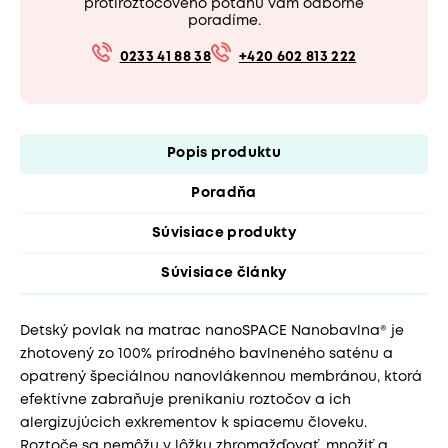
protiroztočového poťahu vám odborne
poradíme.
0233 41 88 38
+420 602 813 222
Popis produktu
Poradňa
Súvisiace produkty
Súvisiace články
Detský povlak na matrac nanoSPACE Nanobavlna® je
zhotovený zo 100% prírodného bavlneného saténu a
opatrený špeciálnou nanovlákennou membránou, ktorá
efektívne zabraňuje prenikaniu roztočov a ich
alergizujúcich exkrementov k spiacemu človeku.
Roztoče sa nemôžu v lôžku zhromažďovať, množiť a