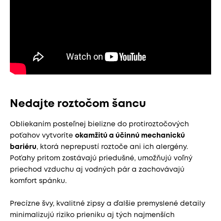
Nedajte roztočom šancu
Obliekaním posteľnej bielizne do protiroztočových
poťahov vytvoríte
okamžitú a účinnú mechanickú
bariéru
, ktorá neprepustí roztoče ani ich alergény.
Poťahy pritom zostávajú priedušné, umožňujú voľný
priechod vzduchu aj vodných pár a zachovávajú
komfort spánku.
Precízne švy, kvalitné zipsy a ďalšie premyslené detaily
minimalizujú riziko prieniku aj tých najmenších