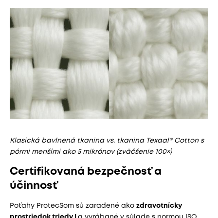
Klasická bavlnená tkanina vs. tkanina Texaal® Cotton s
pórmi menšími ako 5 mikrónov (zväčšenie 100×)
Certifikovaná bezpečnosť a
účinnosť
Poťahy ProtecSom sú zaradené ako
zdravotnícky
prostriedok triedy I
a vyrábané v súlade s normou ISO