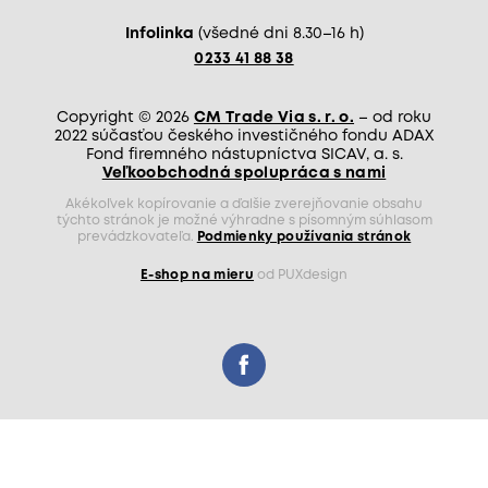
Infolinka
(všedné dni 8.30–16 h)
0233 41 88 38
Copyright © 2026
CM Trade Via s. r. o.
– od roku
2022 súčasťou českého investičného fondu ADAX
Fond firemného nástupníctva SICAV, a. s.
Veľkoobchodná spolupráca s nami
Akékoľvek kopírovanie a ďalšie zverejňovanie obsahu
týchto stránok je možné výhradne s písomným súhlasom
prevádzkovateľa.
Podmienky používania stránok
E-shop na mieru
od PUXdesign