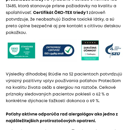
13485, ktorá stanovuje prísne požiadavky na kvalitu a
spoľahlivosť.
Certifikát ÖKO-TEX triedy 1
zároveň
potvrdzuje, že neobsahujú žiadne toxické látky, a sú
preto úplne bezpečné aj pre kontakt s citlivou detskou
pokožkou.
Výsledky dlhodobej štúdie na 52 pacientoch potvrdzujú
výrazný pozitívny vplyv používania poťahov ProtecSom
na kvalitu života osôb s alergiou na roztoče. Celkové
príznaky sledovaných pacientov poklesli o 62 % a
konkrétne dýchacie ťažkosti dokonca o 69 %.
Poťahy aktívne odporúča rad alergológov ako jedno z
najdôležitejších protiroztočových opatrení.