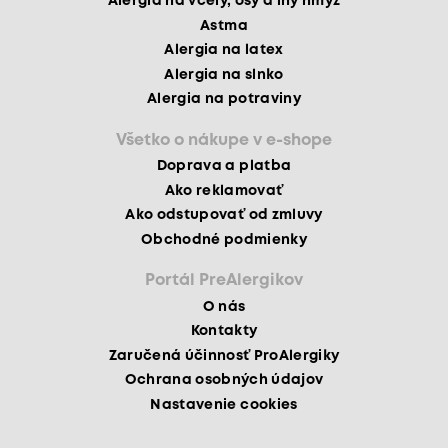
Alergia na včely, osy a iný hmyz
Astma
Alergia na latex
Alergia na slnko
Alergia na potraviny
Všetko o nákupe v e-shope
Doprava a platba
Ako reklamovať
Ako odstupovať od zmluvy
Obchodné podmienky
Portál PreAlergikov
O nás
Kontakty
Zaručená účinnosť ProAlergiky
Ochrana osobných údajov
Nastavenie cookies