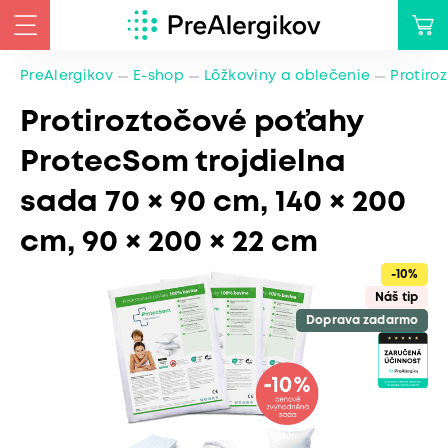
PreAlergikov
E-shop
Lôžkoviny a oblečenie
Protiro
Protiroztočové poťahy
ProtecSom trojdielna
sada 70 × 90 cm, 140 × 200
cm, 90 × 200 × 22 cm
-10%
Náš tip
Doprava zadarmo