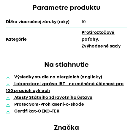
Parametre produktu
Dĺžka viacročnej záruky (roky)
10
Protiroztočové
Kategórie
poťahy
,
Zvýhodnené sady
Na stiahnutie
Výsledky studie na alergicích (anglicky)
Laboratorní zpráva IBT - nezměněná účinnost pro
100 pracích cyklech
Atesty Státního zdravotního ústavu
ProtecSom-Prohlaseni-o-shode
Certifikat-OEKO-TEX
Značka