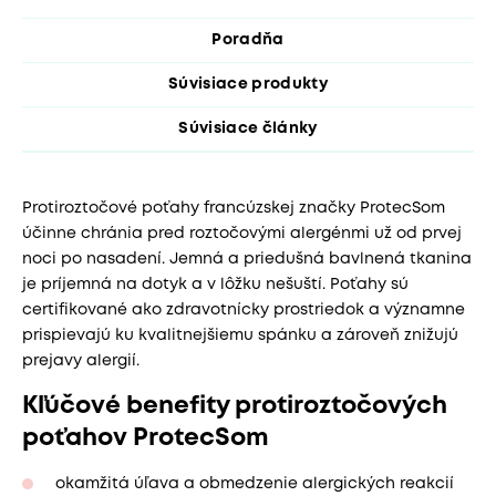
Poradňa
Súvisiace produkty
Súvisiace články
Protiroztočové poťahy francúzskej značky ProtecSom
účinne chránia pred roztočovými alergénmi už od prvej
noci po nasadení. Jemná a priedušná bavlnená tkanina
je príjemná na dotyk a v lôžku nešuští. Poťahy sú
certifikované ako zdravotnícky prostriedok a významne
prispievajú ku kvalitnejšiemu spánku a zároveň znižujú
prejavy alergií.
Kľúčové benefity protiroztočových
poťahov ProtecSom
okamžitá úľava a obmedzenie alergických reakcií