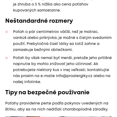
je zhruba o 5 % nižšia ako cena poťahov
kupovaných samostatne.
Neštandardné rozmery
Poťah o pár centimetrov väčší, než je matrac,
vankúš alebo prikrývka, je možné s čistým svedomím
použiť. Prebytočná časť látky sa totiž zahne a
zamaskuje bežnými obliečkami.
Poťah by však nemal byť menší, pretože jeho prílišné
napnutie by mohlo znižovať jeho účinnosť. Ak
potrebujete niektorý kus v inej veľkosti, kontaktujte
nás prosím na e-maile info@proalergiky.cz alebo na
našej infolinke.
Tipy na bezpečné používanie
Poťahy pravidelne perte podľa pokynov uvedených na
štítku, aby sa na nich nedržali choroboplodné zárodky.