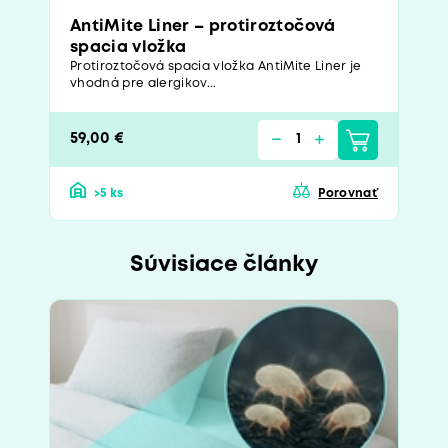
AntiMite Liner – protiroztočová
spacia vložka
Protiroztočová spacia vložka AntiMite Liner je
vhodná pre alergikov...
59,00 €
>5 ks
Porovnať
Súvisiace články