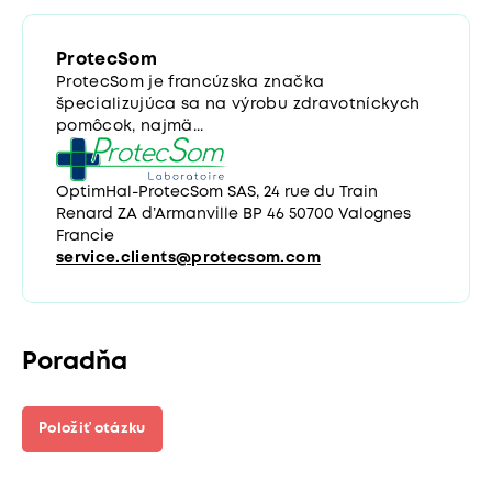
ProtecSom
ProtecSom je francúzska značka
špecializujúca sa na výrobu zdravotníckych
pomôcok, najmä...
OptimHal-ProtecSom SAS, 24 rue du Train
Renard ZA d’Armanville BP 46 50700 Valognes
Francie
service.clients@protecsom.com
Poradňa
Položiť otázku