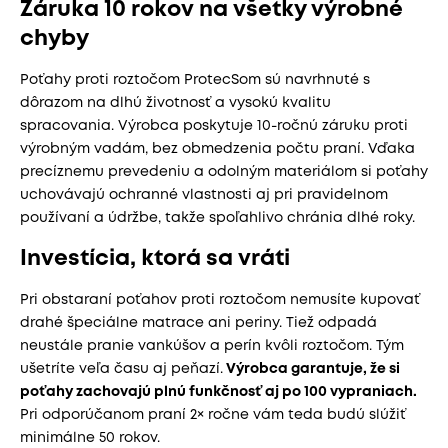
Záruka 10 rokov na všetky výrobné
chyby
Poťahy proti roztočom ProtecSom sú navrhnuté s
dôrazom na dlhú životnosť a vysokú kvalitu
spracovania. Výrobca poskytuje 10-ročnú záruku proti
výrobným vadám, bez obmedzenia počtu praní. Vďaka
precíznemu prevedeniu a odolným materiálom si poťahy
uchovávajú ochranné vlastnosti aj pri pravidelnom
používaní a údržbe, takže spoľahlivo chránia dlhé roky.
Investícia, ktorá sa vráti
Pri obstaraní poťahov proti roztočom nemusíte kupovať
drahé špeciálne matrace ani periny. Tiež odpadá
neustále pranie vankúšov a perín kvôli roztočom. Tým
ušetríte veľa času aj peňazí.
Výrobca garantuje, že si
poťahy zachovajú plnú funkčnosť aj po 100 vypraniach.
Pri odporúčanom praní 2× ročne vám teda budú slúžiť
minimálne 50 rokov.