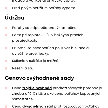
matrac a vankúš aj prikrývku vyprať.
Pred prvým použitím poťahy vyperte.
Údržba
Poťahy sa odporúča prať 2krát ročne.
Perte pri teplote 60 °C v bežných pracích
prostriedkoch.
Pri praní sa neodporúča používať bieliace a
avivážne prostriedky.
Sušenie v sušičke je možné.
Nežehlia sa.
Cenovo zvýhodnené sady
Cena
trojdielnych sád
protiroztočových poťahov je
zhruba o 10 % nižšia ako cena poťahov kupovaných
samostatne.
Cena
dvojdielnych sád
protiroztočových poťahov