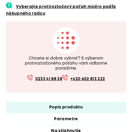
Vyberajte protiroztočový poťah múdro podľa
nákupného radcu
Chcete si dobre vybrať? S výberom
protiroztočového poťahu vám odborne
poradíme.
0233 41 88 38
+420 602 813 222
Popis produktu
Parametre
Na stiahnutie