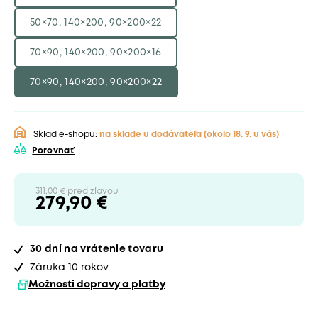
50×70, 140×200, 90×200×22
70×90, 140×200, 90×200×16
70×90, 140×200, 90×200×22
Sklad e-shopu:
na sklade u dodávateľa
(okolo 18. 9. u vás)
Porovnať
311,00 € pred zľavou
279,90 €
30 dní
na vrátenie tovaru
Záruka 10 rokov
Možnosti dopravy a platby