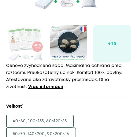
Cenovo zvýhodnená sada. Maximálna ochrana pred
roztočmi. Preukázateľný účinok. Komfort 100% bavlny.
Atestované ako zdravotnícky prostriedok. Dlhá
životnosť.
Viac informácií
Veľkosť
40×60, 100×135, 60×120×15
50×70, 140×200, 90×200×16