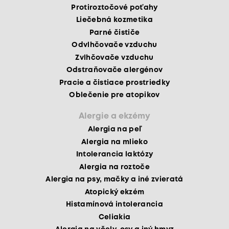
Protiroztočové poťahy
Liečebná kozmetika
Parné čističe
Odvlhčovače vzduchu
Zvlhčovače vzduchu
Odstraňovače alergénov
Pracie a čistiace prostriedky
Oblečenie pre atopikov
Alergie a ekzémy
Alergia na peľ
Alergia na mlieko
Intolerancia laktózy
Alergia na roztoče
Alergia na psy, mačky a iné zvieratá
Atopický ekzém
Histamínová intolerancia
Celiakia