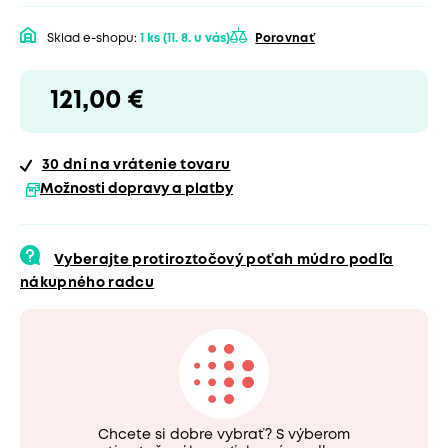
Sklad e-shopu:
1 ks
(11. 8. u vás)
Porovnať
121,00 €
30 dní
na vrátenie tovaru
Možnosti dopravy a platby
Vyberajte protiroztočový poťah múdro podľa
nákupného radcu
Chcete si dobre vybrať? S výberom