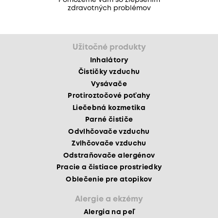
Pomôžeme vám so zlepšením
zdravotných problémov
Užitočné produkty
Inhalátory
Čističky vzduchu
Vysávače
Protiroztočové poťahy
Liečebná kozmetika
Parné čističe
Odvlhčovače vzduchu
Zvlhčovače vzduchu
Odstraňovače alergénov
Pracie a čistiace prostriedky
Oblečenie pre atopikov
Alergie a ekzémy
Alergia na peľ