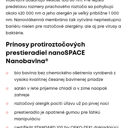
vláknami dosahujú veľkosť iba 80 nm. Pre lepšiu
predstavu rozmery prachového roztoča sa pohybujú
okolo 420 000 nm a jeho alergén je veľký približne 1 000
nm. Nanovlákenná membrána tak vytvára nepriestupnú
bariéru nielen pre roztočové alergény, ale aj pre vírusy a
baktérie.
Prínosy protiroztočových
prestieradiel nanoSPACE
Nanobavlna®
bio bavlna bez chemického ošetrenia vyrobená z
vysoko kvalitnej česanej bavlnenej priadze
satén v lete príjemne chladí a v zime naopak
zahreje
roztočový alergik pocíti úľavu už po prvej noci
prestieradlo je opatrené gumou pre ľahkú
manipuláciu
certifikát STANDARD 100 by OEKO-TEX® dokladajúci