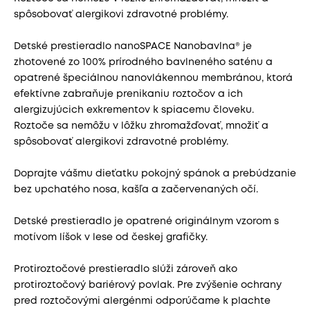
spôsobovať alergikovi zdravotné problémy.
Detské prestieradlo nanoSPACE Nanobavlna® je
zhotovené zo 100% prírodného bavlneného saténu a
opatrené špeciálnou nanovlákennou membránou, ktorá
efektívne zabraňuje prenikaniu roztočov a ich
alergizujúcich exkrementov k spiacemu človeku.
Roztoče sa nemôžu v lôžku zhromažďovať, množiť a
spôsobovať alergikovi zdravotné problémy.
Doprajte vášmu dieťatku pokojný spánok a prebúdzanie
bez upchatého nosa, kašľa a začervenaných očí.
Detské prestieradlo je opatrené originálnym vzorom s
motívom líšok v lese od českej grafičky.
Protiroztočové prestieradlo slúži zároveň ako
protiroztočový bariérový povlak. Pre zvýšenie ochrany
pred roztočovými alergénmi odporúčame k plachte