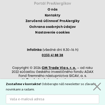
Portál PreAlergikov
O nás
Kontakty
Zaručená účinnosť ProAlergiky
Ochrana osobných údajov
Nastavenie cookies
Infolinka
(všedné dni 8.30–16 h)
0233 41 88 38
Copyright © 2026
CM Trade Via s. r. o.
– od roku
2022 súčasťou českého investičného fondu ADAX
Fond firemného nástupníctva SICAV, a. s.
Veľkoobchodná spolupráca s nami
Zostaňme v kontakte!
Odoberajte náš newsletter so zľavami,
Akékoľvek kopírovanie a ďalšie zverejňovanie obsahu
novinkami a radami.
týchto stránok je možné výhradne s písomným súhlasom
prevádzkovateľa.
Podmienky používania stránok
E-shop na mieru
od PUXdesign