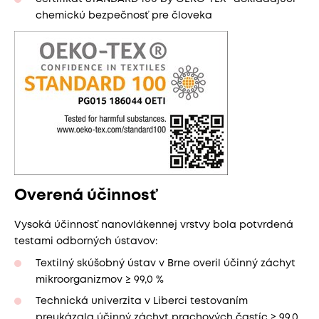
chemickú bezpečnosť pre človeka
Overená účinnosť
Vysoká účinnosť nanovlákennej vrstvy bola potvrdená
testami odborných ústavov:
Textilný skúšobný ústav v Brne overil účinný záchyt
mikroorganizmov ≥ 99,0 %
Technická univerzita v Liberci testovaním
preukázala účinný záchyt prachových častíc ≥ 99,0