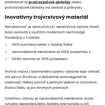
zaobstarať aj
protiroztočové obliečky
alebo
protiroztočové obliečky na vankúš a prikrývku .
Inovatívny trojvrstvový materiál
Nanobavlna® je revolučná tzv. sendvičová textília, ktorá
bola vyvinutá s využitím moderných technológií.
Pozostáva z 3 vrstiev:
100% bavlnený satén v modrej farbe
nanovlákenná membrána zo 100% polyamidu 6
ľahká tkanina zo 100% polyesteru
Vrchná vrstva z bavlneného saténu výborne saje vlhkosť,
má pevnú štruktúru a jedinečné termoregulačné
vlastnosti. Hebký povrch s jemným leskom si uchováva
žiarivú farbu aj po mnohých praniach.
Funkčnou vrstvou je nanovlákenná membrána, ktorá
vytvára nepreniknuteľnú bariéru pre roztoče a ich