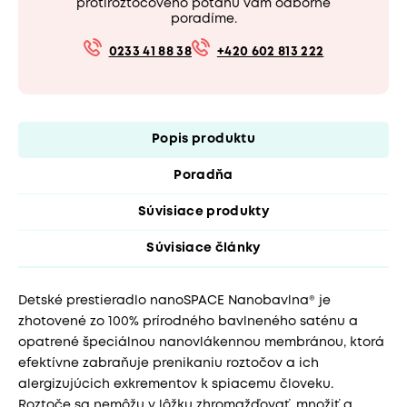
protiroztočového poťahu vám odborne
poradíme.
0233 41 88 38
+420 602 813 222
Popis produktu
Poradňa
Súvisiace produkty
Súvisiace články
Detské prestieradlo nanoSPACE Nanobavlna® je
zhotovené zo 100% prírodného bavlneného saténu a
opatrené špeciálnou nanovlákennou membránou, ktorá
efektívne zabraňuje prenikaniu roztočov a ich
alergizujúcich exkrementov k spiacemu človeku.
Roztoče sa nemôžu v lôžku zhromažďovať, množiť a