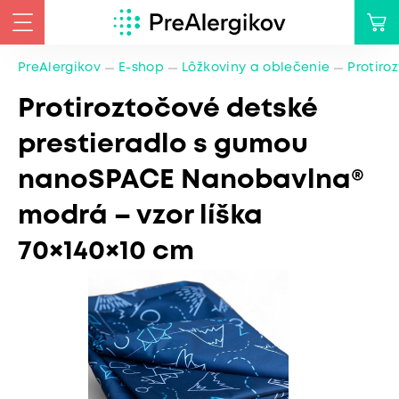
PreAlergikov
E-shop
Lôžkoviny a oblečenie
Protiro
Protiroztočové detské
prestieradlo s gumou
nanoSPACE Nanobavlna®
modrá – vzor líška
70×140×10 cm