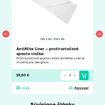
160 x 84
218 x 84
AntiMite Liner – protiroztočová
spacia vložka
Protiroztočová spacia vložka AntiMite Liner je
vhodná pre alergikov...
59,00 €
>5 ks
Porovnať
Súvisiace články