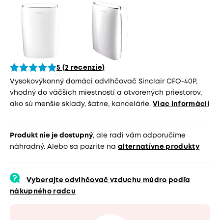
5 (2 recenzie)
Vysokovýkonný domáci odvlhčovač Sinclair CFO-40P,
vhodný do väčších miestností a otvorených priestorov,
ako sú menšie sklady, šatne, kancelárie.
Viac informácií
Produkt nie je dostupný
, ale radi vám odporučíme
náhradný. Alebo sa pozrite na
alternatívne produkty
Vyberajte odvlhčovač vzduchu múdro podľa
nákupného radcu