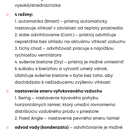
vysoká/stredná/nízka
4 režimy:
1. automatika (Smart) – prístroj automaticky
nastavuje vlhkosť v závislosti od teploty prostredia
2. stále odvlhčovanie (Cont.) – prístroj odvlhčuje
nepretržite bez ohľadu na aktuálnu vlhkosť vzduchu
3. tichý chod – odvlhčovač pracuje s najnižšou
rýchlosťou ventilátora
4. sušenie bielizne (Dry) – prístroj je možné umiestniť
k sušiaku s bielizňou a vytvoriť umelý vánok.
Uľahčuje sušenie bielizne v byte bez toho, aby
dochádzalo k nežiaducemu zvýšeniu vlhkosti
nastavenie smeru vyfukovaného vzduchu
1. Swing – nastavenie kývavého pohybu
horizontálnych lamiel, ktorý umožní rovnomernú
distribúciu vzdušného prúdu v priestore
2. Fixed Angle – nastavenie pevného smeru lamiel
odvod vody (kondenzátu)
– odvlhčovanie je možné