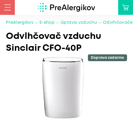
PreAlergikov
E-shop
Úprava vzduchu
Odvlhčovače
Odvlhčovač vzduchu
Sinclair CFO-40P
Doprava zadarmo