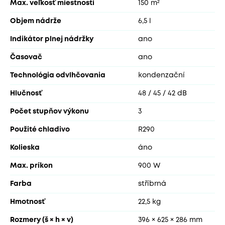
Max. veľkosť miestnosti
150 m²
Objem nádrže
6,5 l
Indikátor plnej nádržky
ano
Časovač
ano
Technológia odvlhčovania
kondenzační
Hlučnosť
48 / 45 / 42 dB
Počet stupňov výkonu
3
Použité chladivo
R290
Kolieska
áno
Max. príkon
900 W
Farba
stříbrná
Hmotnosť
22,5 kg
Rozmery (š × h × v)
396 × 625 × 286 mm