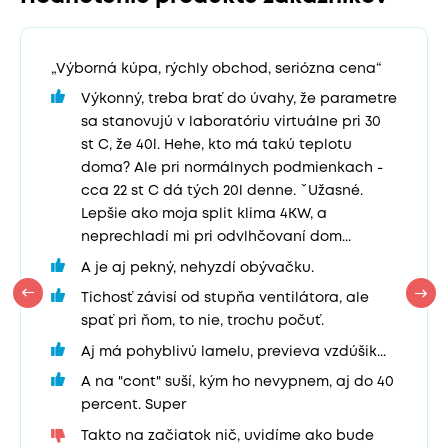
„Výborná kúpa, rýchly obchod, seriózna cena“
Výkonný, treba brať do úvahy, že parametre
sa stanovujú v laboratóriu virtuálne pri 30
st C, že 40l. Hehe, kto má takú teplotu
doma? Ale pri normálnych podmienkach -
cca 22 st C dá tých 20l denne. ˇUžasné.
Lepšie ako moja split klima 4KW, a
neprechladí mi pri odvlhčovaní dom...
A je aj pekný, nehyzdí obývačku.
Tichosť závisí od stupňa ventilátora, ale
spať pri ňom, to nie, trochu počuť.
Aj má pohyblivú lamelu, previeva vzdúšik...
A na "cont" suší, kým ho nevypnem, aj do 40
percent. Super
Takto na začiatok nič, uvidíme ako bude