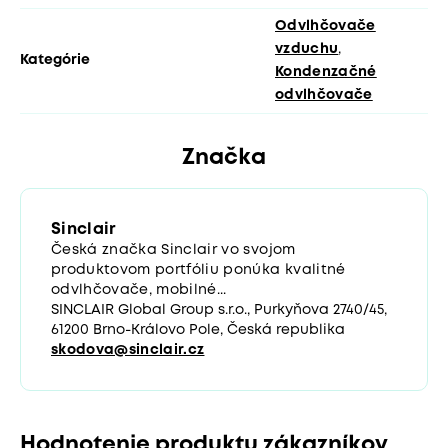
Odvlhčovače
vzduchu
,
Kategórie
Kondenzačné
odvlhčovače
Značka
Sinclair
Česká značka Sinclair vo svojom
produktovom portfóliu ponúka kvalitné
odvlhčovače, mobilné...
SINCLAIR Global Group s.r.o., Purkyňova 2740/45,
61200 Brno-Královo Pole, Česká republika
skodova@sinclair.cz
Hodnotenie produktu zákazníkov