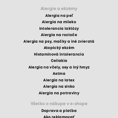
Alergie a ekzémy
Alergia na peľ
Alergia na mlieko
Intolerancia laktózy
Alergia na roztoče
Alergia na psy, mačky a iné zvieratá
Atopický ekzém
Histamínová intolerancia
Celiakia
Alergia na včely, osy a iný hmyz
Astma
Alergia na latex
Alergia na slnko
Alergia na potraviny
Všetko o nákupe v e-shope
Doprava a platba
Ako reklamovať