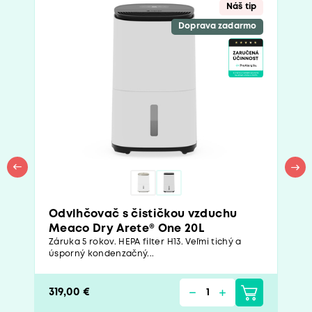
Náš tip
Doprava zadarmo
Odvlhčovač s čističkou vzduchu
Meaco Dry Arete® One 20L
Záruka 5 rokov. HEPA filter H13. Veľmi tichý a
úsporný kondenzačný...
319,00 €