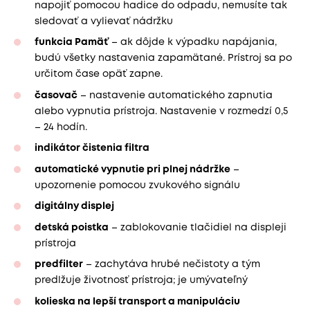
napojiť pomocou hadice do odpadu, nemusíte tak
sledovať a vylievať nádržku
funkcia Pamäť
– ak dôjde k výpadku napájania,
budú všetky nastavenia zapamätané. Prístroj sa po
určitom čase opäť zapne.
časovač
– nastavenie automatického zapnutia
alebo vypnutia prístroja. Nastavenie v rozmedzí 0,5
– 24 hodín.
indikátor čistenia filtra
automatické vypnutie pri plnej nádržke
–
upozornenie pomocou zvukového signálu
digitálny displej
detská poistka
– zablokovanie tlačidiel na displeji
prístroja
predfilter
– zachytáva hrubé nečistoty a tým
predlžuje životnosť prístroja; je umývateľný
kolieska na lepší transport a manipuláciu