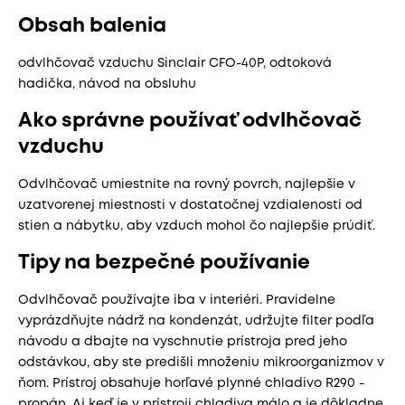
Obsah balenia
odvlhčovač vzduchu Sinclair CFO-40P, odtoková
hadička, návod na obsluhu
Ako správne používať odvlhčovač
vzduchu
Odvlhčovač umiestnite na rovný povrch, najlepšie v
uzatvorenej miestnosti v dostatočnej vzdialenosti od
stien a nábytku, aby vzduch mohol čo najlepšie prúdiť.
Tipy na bezpečné používanie
Odvlhčovač používajte iba v interiéri. Pravidelne
vyprázdňujte nádrž na kondenzát, udržujte filter podľa
návodu a dbajte na vyschnutie prístroja pred jeho
odstávkou, aby ste predišli množeniu mikroorganizmov v
ňom. Prístroj obsahuje horľavé plynné chladivo R290 -
propán. Aj keď je v prístroji chladiva málo a je dôkladne