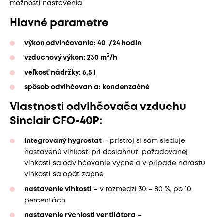
možnosti nastavenia.
Hlavné parametre
výkon odvlhčovania: 40 l/24 hodín
3
vzduchový výkon: 230 m
/h
veľkosť nádržky: 6,5 l
spôsob odvlhčovania: kondenzačné
Vlastnosti odvlhčovača vzduchu
Sinclair CFO-40P:
integrovaný hygrostat
– prístroj si sám sleduje
nastavenú vlhkosť: pri dosiahnutí požadovanej
vlhkosti sa odvlhčovanie vypne a v prípade nárastu
vlhkosti sa opäť zapne
nastavenie vlhkosti
– v rozmedzí 30 – 80 %, po 10
percentách
nastavenie rýchlosti ventilátora
–