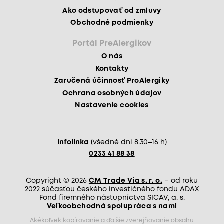
Ako odstupovať od zmluvy
Obchodné podmienky
Portál PreAlergikov
O nás
Kontakty
Zaručená účinnosť ProAlergiky
Ochrana osobných údajov
Nastavenie cookies
Infolinka
(všedné dni 8.30–16 h)
0233 41 88 38
Copyright © 2026
CM Trade Via s. r. o.
– od roku
2022 súčasťou českého investičného fondu ADAX
Fond firemného nástupníctva SICAV, a. s.
Veľkoobchodná spolupráca s nami
Akékoľvek kopírovanie a ďalšie zverejňovanie obsahu