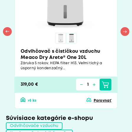
Odvlhčovač s čističkou vzduchu
Meaco Dry Arete® One 20L
Záruka 5 rokov. HEPA filter H13. Veľmi tichý a
úsporný kondenzačný...
319,00 €
>5 ks
Porovnať
Súvisiace kategórie e-shopu
Odvlhčovače vzduchu