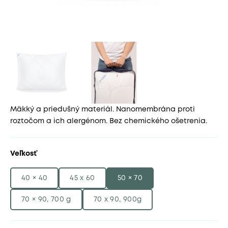
Mäkký a priedušný materiál. Nanomembrána proti
roztočom a ich alergénom. Bez chemického ošetrenia.
Veľkosť
40 × 40
45 x 60
50 × 70
70 × 90, 700 g
70 x 90, 900g