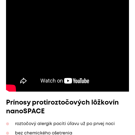
Prínosy protiroztočových lôžkovín
nanoSPACE
roztočový alergik pocíti úľavu už po prvej noci
bez chemického ošetrenia