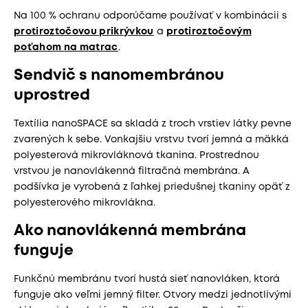
Na 100 % ochranu odporúčame používať v kombinácii s
protiroztočovou prikrývkou
a
protiroztočovým
poťahom na matrac
.
Sendvič s nanomembránou
uprostred
Textília nanoSPACE sa skladá z troch vrstiev látky pevne
zvarených k sebe. Vonkajšiu vrstvu tvorí jemná a mäkká
polyesterová mikrovláknová tkanina. Prostrednou
vrstvou je nanovlákenná filtračná membrána. A
podšívka je vyrobená z ľahkej priedušnej tkaniny opäť z
polyesterového mikrovlákna.
Ako nanovlákenná membrána
funguje
Funkčnú membránu tvorí hustá sieť nanovláken, ktorá
funguje ako veľmi jemný filter. Otvory medzi jednotlivými