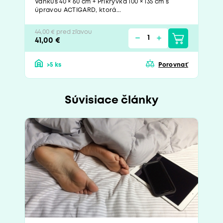
Vankúš 40 × 60 cm + Prikrývka 100 × 135 cm s
úpravou ACTIGARD, ktorá...
44,00 € pred zľavou
41,00 €
>5 ks
Porovnať
Súvisiace články