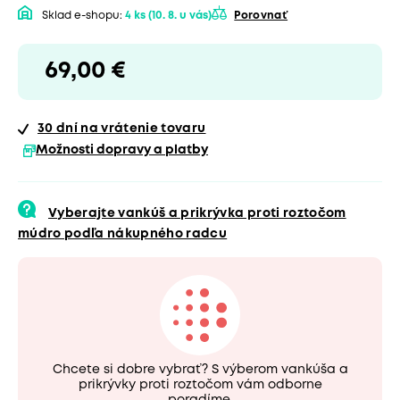
Sklad e-shopu:
4 ks
(10. 8. u vás)
Porovnať
69,00 €
30 dní
na vrátenie tovaru
Možnosti dopravy a platby
Vyberajte vankúš a prikrývka proti roztočom
múdro podľa nákupného radcu
Chcete si dobre vybrať? S výberom vankúša a
prikrývky proti roztočom vám odborne
poradíme.