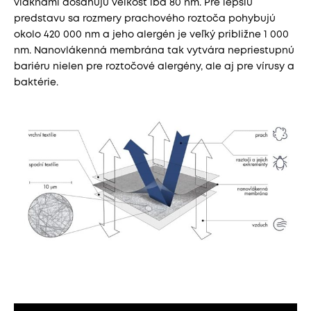
vláknami dosahujú veľkosť iba 80 nm. Pre lepšiu
predstavu sa rozmery prachového roztoča pohybujú
okolo 420 000 nm a jeho alergén je veľký približne 1 000
nm. Nanovlákenná membrána tak vytvára nepriestupnú
bariéru nielen pre roztočové alergény, ale aj pre vírusy a
baktérie.