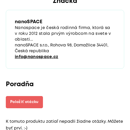
Značka
nanoSPACE
Nanospace je česká rodinná firma, ktorá sa
v roku 2012 stala prvým výrobcom na svete v
oblasti...
nanoSPACE s.r.o., Rohova 98, Domažlice 34401,
Česká republika
info@nanospace.cz
Poradňa
Položiť otázku
K tomuto produktu zatiaľ nepadli žiadne otázky. Môžete
byť prví. :-)