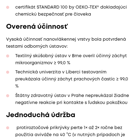
certifikát STANDARD 100 by OEKO-TEX® dokladajúci
chemickú bezpečnosť pre človeka
Overená účinnosť
Vysoká účinnosť nanovlákennej vrstvy bola potvrdená
testami odborných ústavov:
Textilný skúšobný ústav v Brne overil účinný záchyt
mikroorganizmov ≥ 99,0 %
Technická univerzita v Liberci testovaním
preukázala účinný záchyt prachových častíc ≥ 99,0
%
Štátny zdravotný ústav v Prahe nepreukázal žiadne
negatívne reakcie pri kontakte s ľudskou pokožkou
Jednoduchá údržba
protiroztočové prikrývky perte 1× až 2× ročne bez
použitia aviváže na 40 °C (v nutných prípadoch je