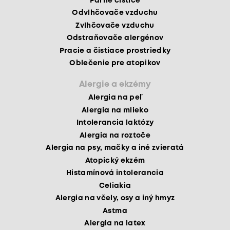
Parné čističe
Odvlhčovače vzduchu
Zvlhčovače vzduchu
Odstraňovače alergénov
Pracie a čistiace prostriedky
Oblečenie pre atopikov
Alergie a ekzémy
Alergia na peľ
Alergia na mlieko
Intolerancia laktózy
Alergia na roztoče
Alergia na psy, mačky a iné zvieratá
Atopický ekzém
Histamínová intolerancia
Celiakia
Alergia na včely, osy a iný hmyz
Astma
Alergia na latex