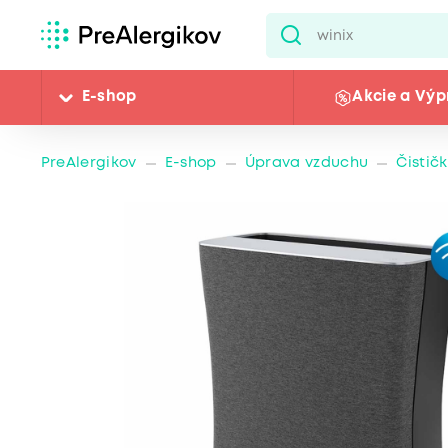
E-shop
Akcie a Výp
PreAlergikov
E-shop
Úprava vzduchu
Čistič