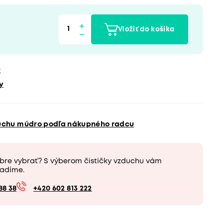
Vložiť do košíka
u
y
duchu múdro podľa nákupného radcu
obre vybrať? S výberom čističky vzduchu vám
adíme.
88 38
+420 602 813 222