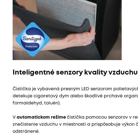
Inteligentné senzory kvality vzduchu
Čistička je vybavená presným LED senzorom polietavých
detekuje cigaretový dym alebo škodlivé prchavé organi
formaldehyd, toluén).
V
automatickom režime
čistička pomocou senzorov v r
znečistenie vzduchu v miestnosti a prispôsobuje výkon či
odstránené.