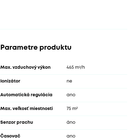
Parametre produktu
Max. vzduchový výkon
465 mᶟ/h
Ionizátor
ne
Automatická regulácia
ano
Max. veľkosť miestnosti
75 m²
Senzor prachu
áno
Časovač
ano