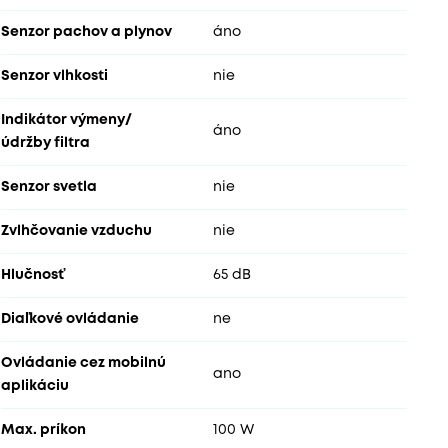
Senzor pachov a plynov
áno
Senzor vlhkosti
nie
Indikátor výmeny/
áno
údržby filtra
Senzor svetla
nie
Zvlhčovanie vzduchu
nie
Hlučnosť
65 dB
Diaľkové ovládanie
ne
Ovládanie cez mobilnú
ano
aplikáciu
Max. príkon
100 W