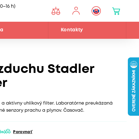
0–16 h)
ňa
Kontakty
vzduchu Stadler
r
a aktívny uhlíkový filter. Laboratórne preukázaná
ntné senzory prachu a plynov. Časovač.
vás)
Porovnať