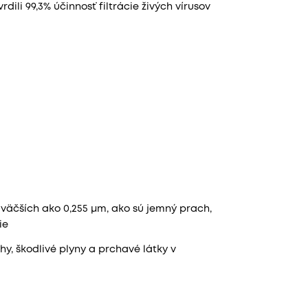
ili 99,3% účinnosť filtrácie živých vírusov
 väčších ako 0,255 μm, ako sú jemný prach,
ie
y, škodlivé plyny a prchavé látky v