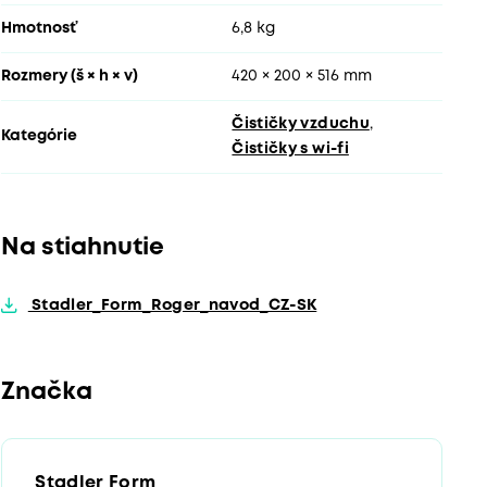
Hmotnosť
6,8 kg
Rozmery (š × h × v)
420 × 200 × 516 mm
Čističky vzduchu
,
Kategórie
Čističky s wi-fi
Na stiahnutie
Stadler_Form_Roger_navod_CZ-SK
Značka
Stadler Form