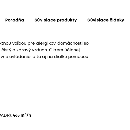
Poradňa
Súvisiace produkty
Súvisiace články
ktnou voľbou pre alergikov, domácnosti so
a čistý a zdravý vzduch. Okrem účinnej
tívne ovládanie, a to aj na diaľku pomocou
3
CADR):
465 m
/h