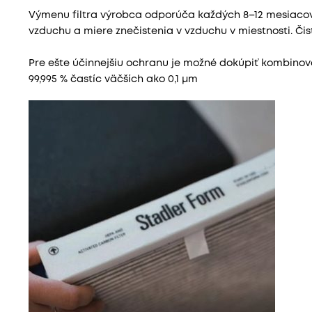
Výmenu filtra výrobca odporúča každých 8–12 mesiacov 
vzduchu a miere znečistenia v vzduchu v miestnosti. Čis
Pre ešte účinnejšiu ochranu je možné dokúpiť kombinovan
99,995 % častíc väčších ako 0,1 μm