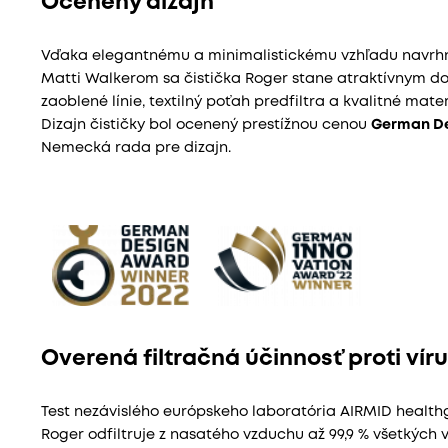
Ocenený dizajn
Vďaka elegantnému a minimalistickému vzhľadu navr
Matti Walkerom sa čistička Roger stane atraktívnym d
zaoblené línie, textilný poťah predfiltra a kvalitné mat
Dizajn čističky bol ocenený prestížnou cenou
German D
Nemecká rada pre dizajn.
Overená filtračná účinnosť proti ví
Test nezávislého európskeho laboratória AIRMID healthg
Roger odfiltruje z nasatého vzduchu až 99,9 % všetkých v