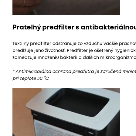
Prateľný predfilter s antibakteriáln
Textilný predfilter odstraňuje zo vzduchu väčšie prachov
predlžuje jeho životnosť. Predfilter je ošetrený hygieni
zamedzuje množeniu baktérií a ďalších mikroorganizmov
* Antimikrobiálna ochrana predfiltra je zaručená minim
pri teplote 30 °C.