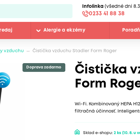
Infolinka
(všedné dni 8.3
0233 41 88 38
redaj
Alergie a ekzémy
Porad
ky vzduchu
Čistička vzduchu Stadler Form Roger
Čistička 
Doprava zadarmo
Form Roge
Wi-Fi. Kombinovaný HEPA H12 
filtračná účinnosť. Intelige
Sklad e-shopu:
2 ks
(10. 8. u 