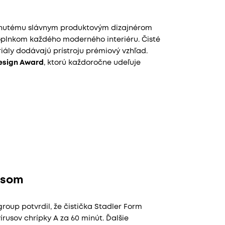
hnutému slávnym produktovým dizajnérom
oplnkom každého moderného interiéru. Čisté
eriály dodávajú prístroju prémiový vzhľad.
esign Award
, ktorú každoročne udeľuje
rusom
roup potvrdil, že čistička Stadler Form
írusov chrípky A za 60 minút. Ďalšie