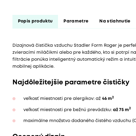
Popis produktu
Parametre
Na stiahnutie
Dizajnová čistička vzduchu Stadler Form Roger je perfe
zvieracími miláčikmi alebo pre každého, kto si potrpí n
filtrácie ponúka inteligentný automatický režim a intui
mobilnej aplikácie.
Najdôležitejšie parametre čističky
2
veľkosť miestnosti pre alergikov: až
46 m
2
veľkosť miestnosti pre bežnú prevádzku:
až 75 m
maximálne množstvo dodaného čistého vzduchu (