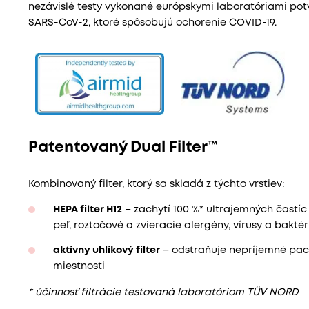
nezávislé testy vykonané európskymi laboratóriami potvrd
SARS-CoV-2, ktoré spôsobujú ochorenie COVID-19.
Patentovaný Dual Filter™
Kombinovaný filter, ktorý sa skladá z týchto vrstiev:
HEPA filter H12
– zachytí 100 %* ultrajemných častíc
peľ, roztočové a zvieracie alergény, vírusy a baktér
aktívny uhlíkový filter
– odstraňuje nepríjemné pach
miestnosti
* účinnosť filtrácie testovaná laboratóriom TÜV NORD