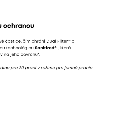
ou ochranou
é častice, čím chráni Dual Filter™ a
ckou technológiou
Sanitized®
, ktorá
 na jeho povrchu*.
álne pre 20 praní v režime pre jemné pranie