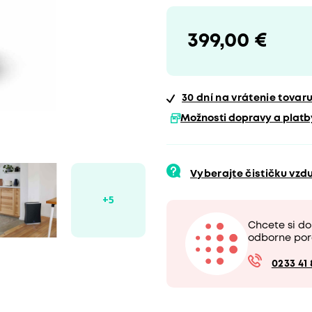
399,00 €
30 dní
na vrátenie tovar
Možnosti dopravy a platb
Vyberajte čističku vz
Chcete si d
odborne por
0233 41 