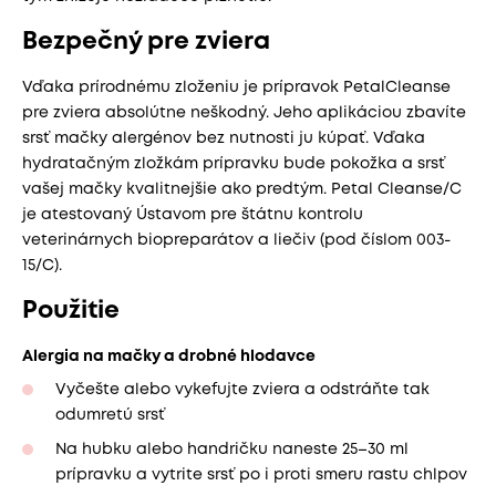
Bezpečný pre zviera
Vďaka prírodnému zloženiu je prípravok PetalCleanse
pre zviera absolútne neškodný. Jeho aplikáciou zbavíte
srsť mačky alergénov bez nutnosti ju kúpať. Vďaka
hydratačným zložkám prípravku bude pokožka a srsť
vašej mačky kvalitnejšie ako predtým. Petal Cleanse/C
je atestovaný Ústavom pre štátnu kontrolu
veterinárnych biopreparátov a liečiv (pod číslom 003-
15/C).
Použitie
Alergia na mačky a drobné hlodavce
Vyčešte alebo vykefujte zviera a odstráňte tak
odumretú srsť
Na hubku alebo handričku naneste 25–30 ml
prípravku a vytrite srsť po i proti smeru rastu chlpov