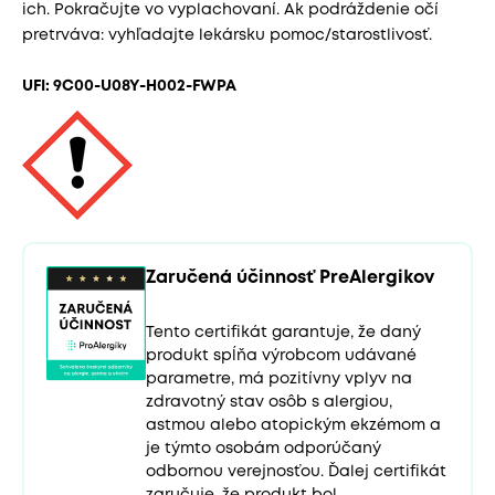
ich. Pokračujte vo vyplachovaní. Ak podráždenie očí
pretrváva: vyhľadajte lekársku pomoc/starostlivosť.
UFI: 9C00-U08Y-H002-FWPA
Zaručená účinnosť PreAlergikov
Tento certifikát garantuje, že daný
produkt spĺňa výrobcom udávané
parametre, má pozitívny vplyv na
zdravotný stav osôb s alergiou,
astmou alebo atopickým ekzémom a
je týmto osobám odporúčaný
odbornou verejnosťou. Ďalej certifikát