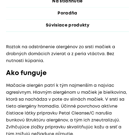
Na stiahnutie
Poradňa
Súvisiace produkty
Roztok na odstránenie alergénov zo srsti mačiek a
drobných domácich zvierat a z peria vtáctva. Bez
nutnosti kúpania.
Ako funguje
Mačacie alergén patrí k tým najmenším a najviac
agresívnym. Hlavným alergénom u mačiek je bielkovina,
ktorá sa nachádza v pote av slinách mačiek. V srsti sa
tieto alergény hromadia. Účinné povrchovo aktívne
čistiace látky prípravku Petal Cleanse/C narušia
bunkovú štruktúru alergénov, a tým ich zneutralizujú.
Zvlhčujúce zložky prípravku skvalitňujúc kožu a srsť a
tým znižujú nežiaduce pĺznutie.