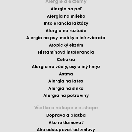
Alergie a ekzémy
Alergia na peľ
Alergia na mlieko
Intolerancia laktózy
Alergia na roztoče
Alergia na psy, mačky a iné zvieratá
Atopický ekzém
Histamínová intolerancia
Celiakia
Alergia na včely, osy a iný hmyz
Astma
Alergia na latex
Alergia na slnko
Alergia na potraviny
Všetko o nákupe v e-shope
Doprava a platba
Ako reklamovať
Ako odstupovať od zmluvy