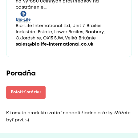
na výrobu účinných prostriedkov na
odstránenie...
Bio-Life International Ltd, Unit 7, Brailes
Industrial Estate, Lower Brailes, Banbury,
Oxfordshire, OX15 5JW, Velká Británie
sales@biolife-international.co.uk
Poradňa
Položiť otázku
K tomuto produktu zatiaľ nepadli žiadne otázky. Môžete
byť prví. :-)