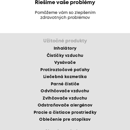
Riešime vaše problémy
Pomôžeme vám so zlepšením
zdravotných problémov
Užitočné produkty
Inhalátory
Čističky vzduchu
Vysávače
Protiroztočové poťahy
Liečebná kozmetika
Parné čističe
Odvlhčovače vzduchu
Zvlhčovače vzduchu
Odstraňovače alergénov
Pracie a čistiace prostriedky
Oblečenie pre atopikov