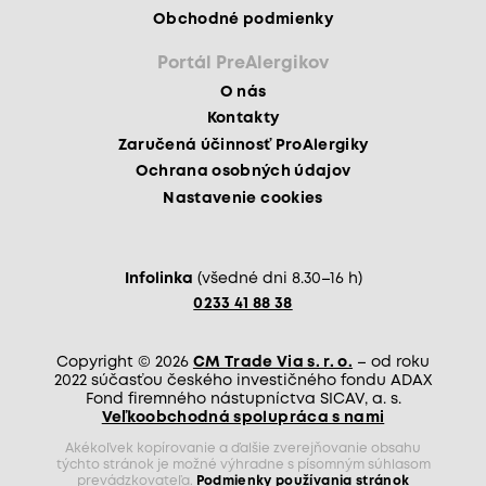
Obchodné podmienky
Portál PreAlergikov
O nás
Kontakty
Zaručená účinnosť ProAlergiky
Ochrana osobných údajov
Nastavenie cookies
Infolinka
(všedné dni 8.30–16 h)
0233 41 88 38
Copyright © 2026
CM Trade Via s. r. o.
– od roku
2022 súčasťou českého investičného fondu ADAX
Fond firemného nástupníctva SICAV, a. s.
Veľkoobchodná spolupráca s nami
Akékoľvek kopírovanie a ďalšie zverejňovanie obsahu
týchto stránok je možné výhradne s písomným súhlasom
prevádzkovateľa.
Podmienky používania stránok