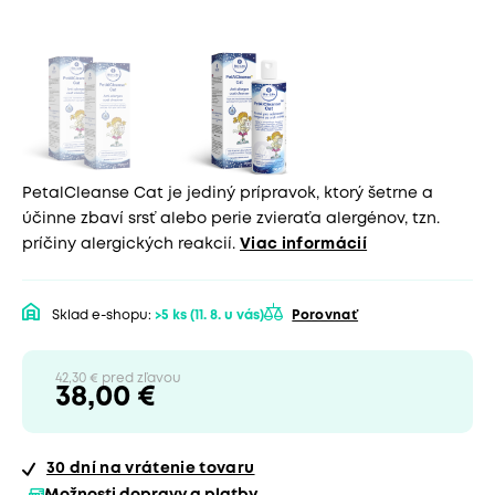
PetalCleanse Cat je jediný prípravok, ktorý šetrne a
účinne zbaví srsť alebo perie zvieraťa alergénov, tzn.
príčiny alergických reakcií.
Viac informácií
Sklad e-shopu:
>5 ks
(11. 8. u vás)
Porovnať
42,30 € pred zľavou
38,00 €
30 dní
na vrátenie tovaru