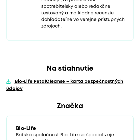
zaručuje, že produkt bol
spotrebiteľsky alebo redakčne
testovaný a má kladné recenzie
dohľadateľné vo verejne prístupných
zdrojoch.
Na stiahnutie
Bio-Life PetalCleanse – karta bezpečnostných
údajov
Značka
Bio-Life
Britská spoločnosť Bio-Life sa špecializuje