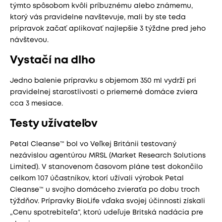
týmto spôsobom kvôli príbuznému alebo známemu,
ktorý vás pravidelne navštevuje, mali by ste teda
prípravok začať aplikovať najlepšie 3 týždne pred jeho
návštevou.
Vystačí na dlho
Jedno balenie prípravku s objemom 350 ml vydrží pri
pravidelnej starostlivosti o priemerné domáce zviera
cca 3 mesiace.
Testy užívateľov
Petal Cleanse™ bol vo Veľkej Británii testovaný
nezávislou agentúrou MRSL (Market Research Solutions
Limited). V stanovenom časovom pláne test dokončilo
celkom 107 účastníkov, ktorí užívali výrobok Petal
Cleanse™ u svojho domáceho zvieraťa po dobu troch
týždňov. Prípravky BioLife vďaka svojej účinnosti získali
„Cenu spotrebiteľa“, ktorú udeľuje Britská nadácia pre