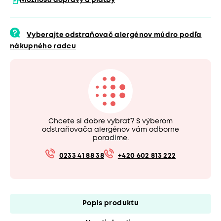
Možnosti dopravy a platby
Vyberajte odstraňovač alergénov múdro podľa
nákupného radcu
Chcete si dobre vybrať? S výberom
odstraňovača alergénov vám odborne
poradíme.
0233 41 88 38
+420 602 813 222
Popis produktu