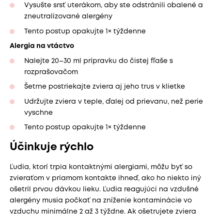
Vysušte srsť uterákom, aby ste odstránili obalené a
zneutralizované alergény
Tento postup opakujte 1× týždenne
Alergia na vtáctvo
Nalejte 20–30 ml prípravku do čistej fľaše s
rozprašovačom
Šetrne postriekajte zviera aj jeho trus v klietke
Udržujte zviera v teple, ďalej od prievanu, než perie
vyschne
Tento postup opakujte 1× týždenne
Účinkuje rýchlo
Ľudia, ktorí trpia kontaktnými alergiami, môžu byť so
zvieraťom v priamom kontakte ihneď, ako ho niekto iný
ošetril prvou dávkou lieku. Ľudia reagujúci na vzdušné
alergény musia počkať na zníženie kontaminácie vo
vzduchu minimálne 2 až 3 týždne. Ak ošetrujete zviera