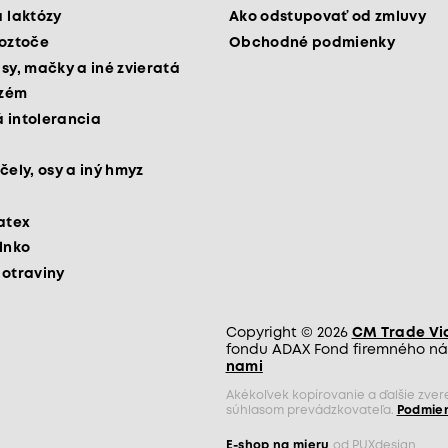
a laktózy
Ako odstupovať od zmluvy
roztoče
Obchodné podmienky
psy, mačky a iné zvieratá
kzém
 intolerancia
čely, osy a iný hmyz
latex
slnko
potraviny
Copyright © 2026
CM Trade Via 
fondu ADAX Fond firemného nás
nami
Akékoľvek kopírovanie a ďalšie zve
súhlasom prevádzkovateľa.
Podmien
E-shop na mieru
od PUXdesign