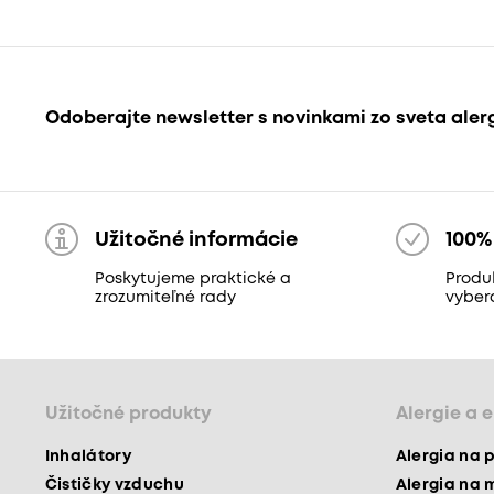
Odoberajte newsletter s novinkami zo sveta aler
Užitočné informácie
100%
Poskytujeme praktické a
Produk
zrozumiteľné rady
vyber
Užitočné produkty
Alergie a 
Inhalátory
Alergia na 
Čističky vzduchu
Alergia na 