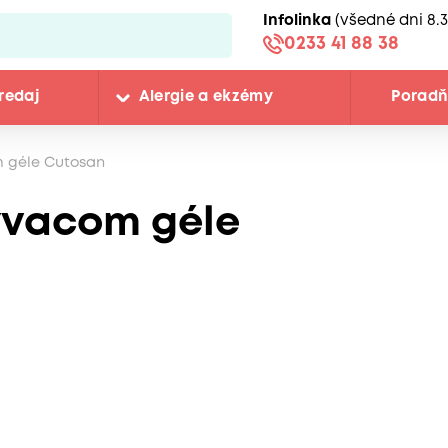
Infolinka
(všedné dni 8.3
0233 41 88 38
redaj
Alergie a ekzémy
Porad
m géle Cutosan
ývacom géle