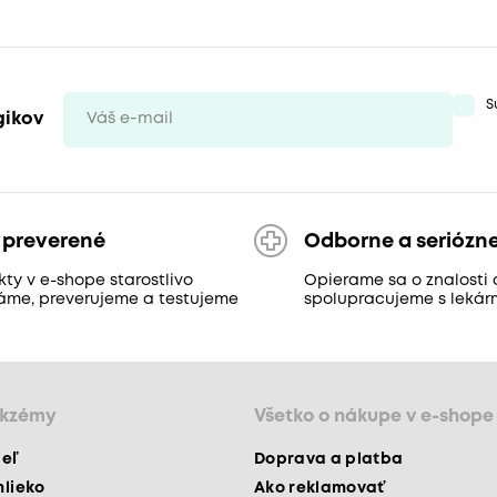
S
gikov
 preverené
Odborne a seriózn
ty v e-shope starostlivo
Opierame sa o znalosti 
áme, preverujeme a testujeme
spolupracujeme s lekár
ekzémy
Všetko o nákupe v e-shope
peľ
Doprava a platba
mlieko
Ako reklamovať