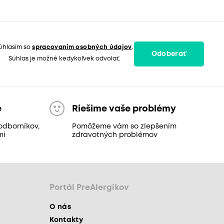
úhlasím so
spracovaním osobných údajov
.
Odoberať
Súhlas je možné kedykoľvek odvolať.
e
Riešime vaše problémy
odborníkov,
Pomôžeme vám so zlepšením
mi
zdravotných problémov
Portál PreAlergikov
O nás
Kontakty