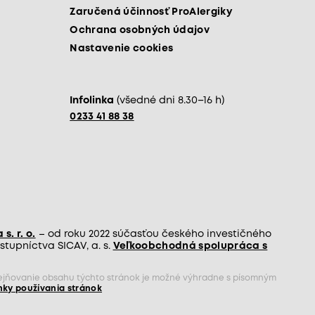
Zaručená účinnosť ProAlergiky
Ochrana osobných údajov
Nastavenie cookies
Infolinka
(všedné dni 8.30–16 h)
0233 41 88 38
s. r. o.
– od roku 2022 súčasťou českého investičného
tupníctva SICAV, a. s.
Veľkoobchodná spolupráca s
rejňovanie obsahu týchto stránok je možné výhradne s písomným
ky používania stránok