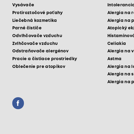
Vysávače
Intoleranci
Protiroztočové poťahy
Alergia na 
Liečebná kozmetika
Alergia na 
Parné čističe
Atopický e
Odvlhčovače vzduchu
Histamínová
Zvlhčovače vzduchu
Celiakia
Odstraňovače alergénov
Alergia na v
Pracie a čistiace prostriedky
Astma
Oblečenie pre atopikov
Alergia na 
Alergia na 
Alergia na 