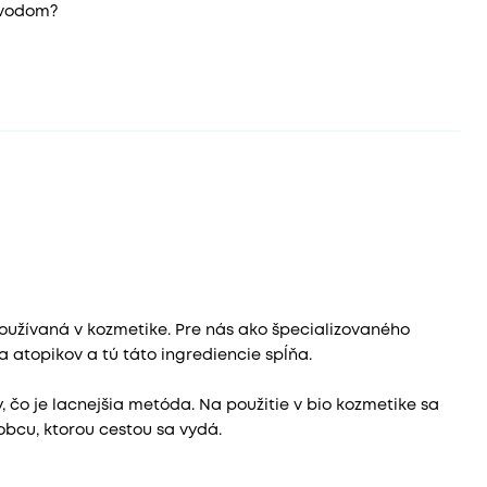
ovodom?
oužívaná v kozmetike. Pre nás ako špecializovaného
 atopikov a tú táto ingrediencie spĺňa.
, čo je lacnejšia metóda. Na použitie v bio kozmetike sa
obcu, ktorou cestou sa vydá.