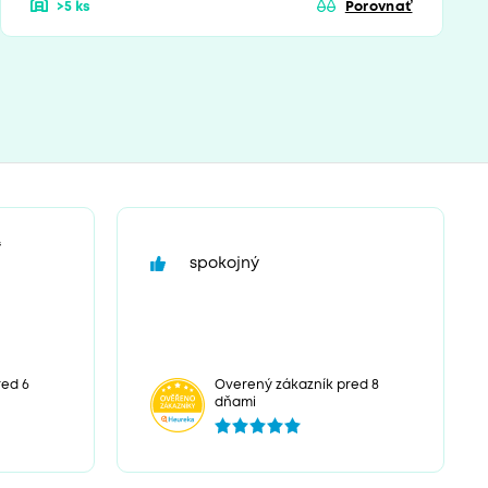
>5 ks
Porovnať
“
spokojný
red 6
Overený zákazník pred 8
dňami