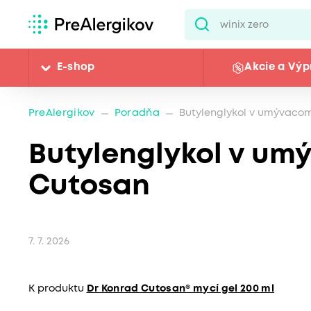
E-shop
Akcie a Výp
PreAlergikov
Poradňa
Butylenglykol v umývaco
Butylenglykol v um
Cutosan
7. 7. 2026
K produktu
Dr Konrad Cutosan® mycí gel 200 ml