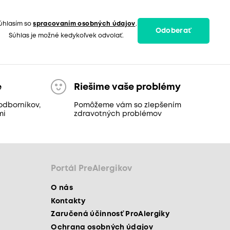
úhlasím so
spracovaním osobných údajov
.
Odoberať
Súhlas je možné kedykoľvek odvolať.
e
Riešime vaše problémy
odborníkov,
Pomôžeme vám so zlepšením
mi
zdravotných problémov
Portál PreAlergikov
O nás
Kontakty
Zaručená účinnosť ProAlergiky
Ochrana osobných údajov