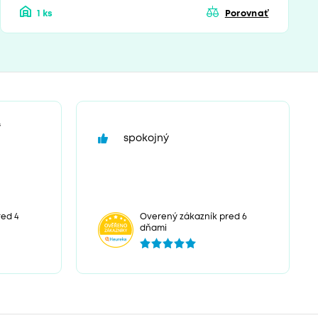
1 ks
Porovnať
“
spokojný
ed 4
Overený zákazník pred 6
dňami