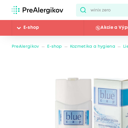
E-shop
Akcie a Výp
PreAlergikov
E-shop
Kozmetika a hygiena
L