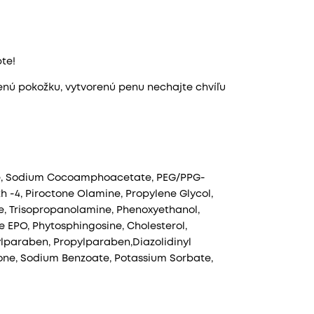
te!
nú pokožku, vytvorenú penu nechajte chvíľu
ne, Sodium Cocoamphoacetate, PEG/PPG-
th -4, Piroctone Olamine, Propylene Glycol,
e, Trisopropanolamine, Phenoxyethanol,
 EPO, Phytosphingosine, Cholesterol,
lparaben, Propylparaben,Diazolidinyl
none, Sodium Benzoate, Potassium Sorbate,