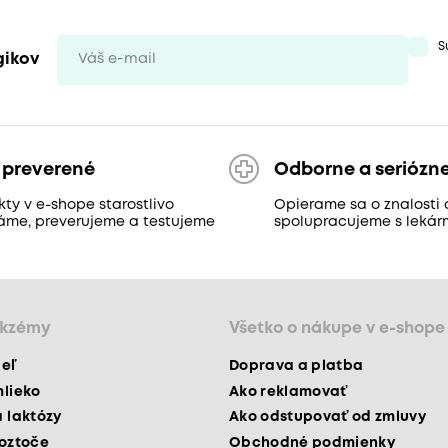
S
gikov
 preverené
Odborne a seriózn
ty v e-shope starostlivo
Opierame sa o znalosti 
áme, preverujeme a testujeme
spolupracujeme s lekár
ekzémy
Všetko o nákupe v e-shope
peľ
Doprava a platba
mlieko
Ako reklamovať
a laktózy
Ako odstupovať od zmluvy
roztoče
Obchodné podmienky