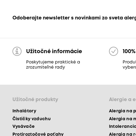
Odoberajte newsletter s novinkami zo sveta aler
Užitočné informácie
100%
Poskytujeme praktické a
Produk
zrozumiteľné rady
vyber
Užitočné produkty
Alergie a 
Inhalátory
Alergia na 
Čističky vzduchu
Alergia na 
Vysávače
Intoleranci
Protiroztočové poťahy
Alergia na 