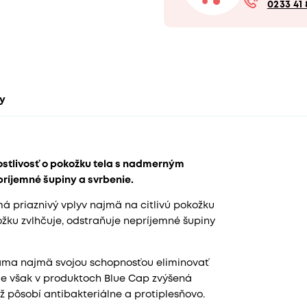
0233 41 
ty
ostlivosť o pokožku tela s nadmerným
príjemné šupiny a svrbenie.
á priaznivý vplyv najmä na citlivú pokožku
žku zvlhčuje, odstraňuje nepríjemné šupiny
náma najmä svojou schopnosťou eliminovať
y je však v produktoch Blue Cap zvýšená
ž pôsobí antibakteriálne a protiplesňovo.