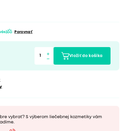
 vás)
Porovnať
Vložiť do košíka
u
y
obre vybrať? S výberom liečebnej kozmetiky vám
adíme.