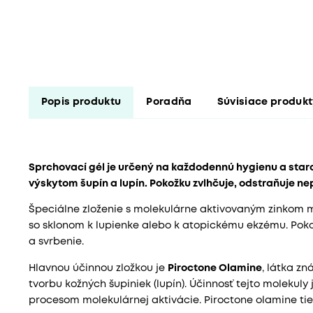
Popis produktu
Poradňa
Súvisiace produk
Sprchovací gél je určený na každodennú hygienu a star
výskytom šupín a lupín. Pokožku zvlhčuje, odstraňuje ne
Špeciálne zloženie s molekulárne aktivovaným zinkom m
so sklonom k lupienke alebo k atopickému ekzému. Poko
a svrbenie.
Hlavnou účinnou zložkou je
Piroctone Olamine
, látka z
tvorbu kožných šupiniek (lupín). Účinnosť tejto molekul
procesom molekulárnej aktivácie. Piroctone olamine tie