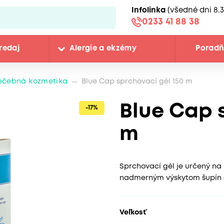
Infolinka
(všedné dni 8.3
0233 41 88 38
redaj
Alergie a ekzémy
Porad
iečebná kozmetika
Blue Cap sprchovací gél 150 m
Blue Cap 
-17%
m
Sprchovací gél je určený na 
nadmerným výskytom šupín a
Veľkosť