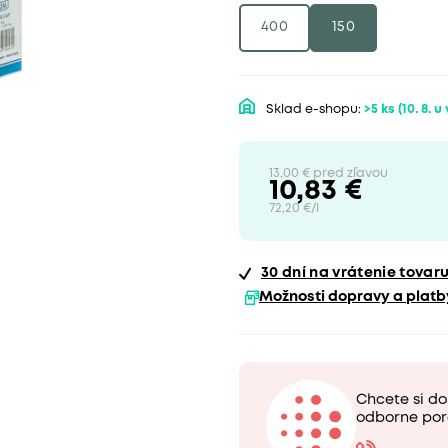
400
150
Sklad e-shopu:
>5 ks
(10. 8. u
13,00 € pred zľavou
10,83 €
72,20 €/l
30 dní
na vrátenie tovar
Možnosti dopravy a platb
Chcete si d
odborne por