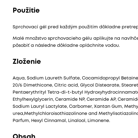
Použitie
Sprchovací gél pred každým použitím dôkladne pretrep
Malé množstvo sprchovacieho gélu aplikujte na navlhče
pôsobiť a následne dôkladne opláchnite vodou.
Zloženie
Aqua, Sodium Laureth Sulfate, Cocamidopropyl Betai
20/6 Dimethicone, Citric acid, Glycol Distearate, Steare
Pentaerythrityl Tetra-di-t-butyl Hydroxyhydrocinnamat
Ethylhexylglycerin, Ceramide NP, Ceramide AP, Ceramide
Sodium Lauryl Lactylate, Carbomer, Xantan Gum, Methy
urea,Methylchloroisothiazolinone and Methylisotiazoli
Parfum, Hexyl Cinnamal, Linalool, Limonene.
Obsah