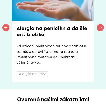
Alergia na penicilín a ďalšie
antibiotiká
Pri užívaní niektorých druhov antibiotík
sa môže objaviť prehnaná reakcia
imunitného systému na konkrétnu
účinnú látku...
Alergia na lieky
Overené našimi zákazníkmi