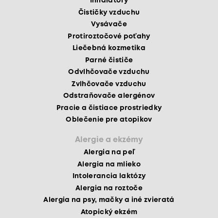
Inhalátory
Čističky vzduchu
Vysávače
Protiroztočové poťahy
Liečebná kozmetika
Parné čističe
Odvlhčovače vzduchu
Zvlhčovače vzduchu
Odstraňovače alergénov
Pracie a čistiace prostriedky
Oblečenie pre atopikov
Alergie a ekzémy
Alergia na peľ
Alergia na mlieko
Intolerancia laktózy
Alergia na roztoče
Alergia na psy, mačky a iné zvieratá
Atopický ekzém