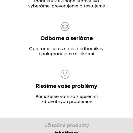
Produkty v e-shope starostlivo
vyberáme, preverujeme a testujeme
Odborne a seriózne
Opierame sa o znalosti odborníkov,
spolupracujeme s lekármi
Riešime vaše problémy
Pomôžeme vám so zlepšením
zdravotných problémov
Užitočné produkty