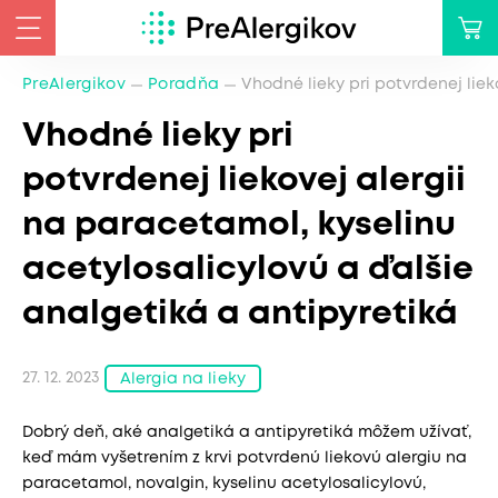
PreAlergikov
Poradňa
Vhodné lieky pri potvrdenej liek
Vhodné lieky pri
potvrdenej liekovej alergii
na paracetamol, kyselinu
acetylosalicylovú a ďalšie
analgetiká a antipyretiká
27. 12. 2023
Alergia na lieky
Dobrý deň, aké analgetiká a antipyretiká môžem užívať,
keď mám vyšetrením z krvi potvrdenú liekovú alergiu na
paracetamol, novalgin, kyselinu acetylosalicylovú,