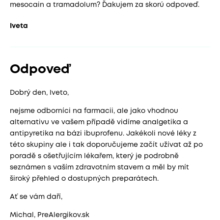
mesocain a tramadolum? Ďakujem za skorú odpoveď.
Iveta
Odpoveď
Dobrý den, Iveto,
nejsme odborníci na farmacii, ale jako vhodnou
alternativu ve vašem případě vidíme analgetika a
antipyretika na bázi ibuprofenu. Jakékoli nové léky z
této skupiny ale i tak doporučujeme začít užívat až po
poradě s ošetřujícím lékařem, který je podrobně
seznámen s vaším zdravotním stavem a měl by mít
široký přehled o dostupných preparátech.
Ať se vám daří,
Michal, PreAlergikov.sk