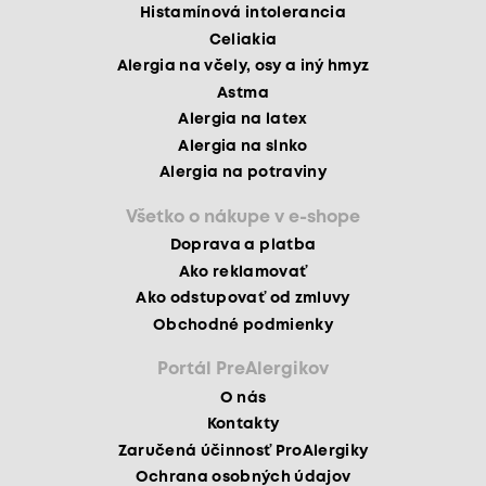
Histamínová intolerancia
Celiakia
Alergia na včely, osy a iný hmyz
Astma
Alergia na latex
Alergia na slnko
Alergia na potraviny
Všetko o nákupe v e-shope
Doprava a platba
Ako reklamovať
Ako odstupovať od zmluvy
Obchodné podmienky
Portál PreAlergikov
O nás
Kontakty
Zaručená účinnosť ProAlergiky
Ochrana osobných údajov