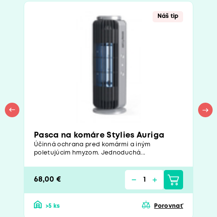
Náš tip
Pasca na komáre Stylies Auriga
Účinná ochrana pred komármi a iným
poletujúcim hmyzom. Jednoduchá...
68,00 €
>5 ks
Porovnať