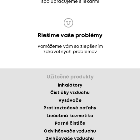
spolupracujeme s lekármi
Riešime vaše problémy
Pomôžeme vám so zlepšením
zdravotných problémov
Užitočné produkty
Inhalátory
Čističky vzduchu
Vysávače
Protiroztočové poťahy
Liečebná kozmetika
Parné čističe
Odvlhčovače vzduchu
Zvlhčovače vzduchu