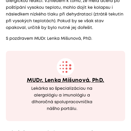
alergickou reakci. Vzhledem k tomu, že měla dcera po
poštípání vysokou teplotu, mohlo dojít ke kolapsu i
následkem nízkého tlaku při dehydrataci (ztrátě tekutin
při vysokých teplotách). Pokud by se však stav
opakoval, určitě by bylo nutné jej dořešit.
S pozdravem MUDr. Lenka Mišunová, PhD.
MUDr. Lenka Mišunová, PhD.
Lekárka so špecializáciou na
alergológiu a imunológiu a
dlhoročná spolupracovníčka
nášho portálu.