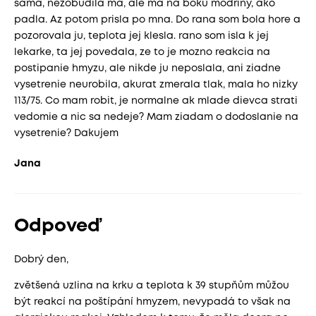
sama, nezobudila ma, ale ma na boku modriny, ako
padla. Az potom prisla po mna. Do rana som bola hore a
pozorovala ju, teplota jej klesla. rano som isla k jej
lekarke, ta jej povedala, ze to je mozno reakcia na
postipanie hmyzu, ale nikde ju neposlala, ani ziadne
vysetrenie neurobila, akurat zmerala tlak, mala ho nizky
113/75. Co mam robit, je normalne ak mlade dievca strati
vedomie a nic sa nedeje? Mam ziadam o dodoslanie na
vysetrenie? Dakujem
Jana
Odpoveď
Dobrý den,
zvětšená uzlina na krku a teplota k 39 stupňům můžou
být reakcí na poštípání hmyzem, nevypadá to však na