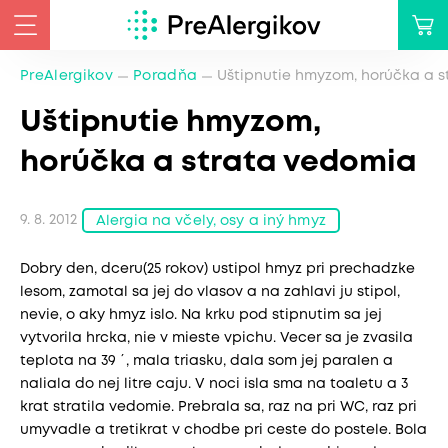
PreAlergikov
Poradňa
Uštipnutie hmyzom, horúčka a 
Uštipnutie hmyzom,
horúčka a strata vedomia
9. 8. 2012
Alergia na včely, osy a iný hmyz
Dobry den, dceru(25 rokov) ustipol hmyz pri prechadzke
lesom, zamotal sa jej do vlasov a na zahlavi ju stipol,
nevie, o aky hmyz islo. Na krku pod stipnutim sa jej
vytvorila hrcka, nie v mieste vpichu. Vecer sa je zvasila
teplota na 39 ´, mala triasku, dala som jej paralen a
naliala do nej litre caju. V noci isla sma na toaletu a 3
krat stratila vedomie. Prebrala sa, raz na pri WC, raz pri
umyvadle a tretikrat v chodbe pri ceste do postele. Bola