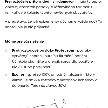
Pre roztoče je pritom ideálnym domovom
majú tu teplo,
vlhko aj dostatok potravy. V lôžkovinách tak môžu
vznikať celé kolónie týchto nevítaných obyvateľov.
A predstava, že ich exkrementy dýchame každú noc? To
naozaj nie je nič príjemné.
Máme pre vás riešenie
Protiroztočové povlaky Protecsom
- povlaky
vytvárajú nepreniknuteľnú filtračnú bariéru.
Účinkujú okamžite a alergik spravidla pociťuje
úľavu už po prvej noci.
Exaller
- sprej so 100% prírodným zložením, ktorý
eliminuje až 99% roztočov z matracov, kobercov aj
čalúnenie. Teraz so zľavou 50%!