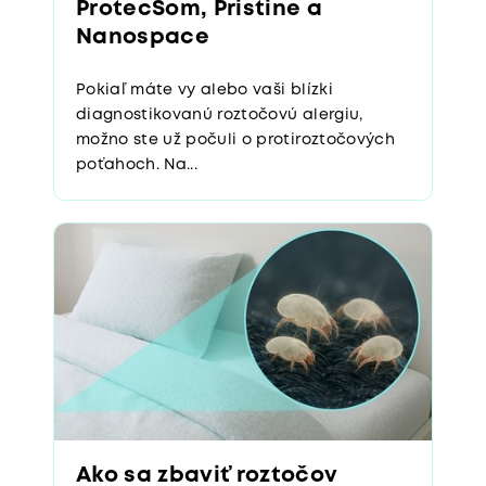
ProtecSom, Pristine a
Nanospace
Pokiaľ máte vy alebo vaši blízki
diagnostikovanú roztočovú alergiu,
možno ste už počuli o protiroztočových
poťahoch. Na...
Ako sa zbaviť roztočov