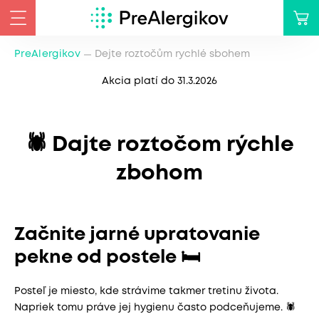
PreAlergikov
Dejte roztočům rychlé sbohem
Akcia platí do 31.3.2026
🕷️ Dajte roztočom rýchle
zbohom
Začnite jarné upratovanie
pekne od postele 🛏️
Posteľ je miesto, kde strávime takmer tretinu života.
Napriek tomu práve jej hygienu často podceňujeme. 🕷️