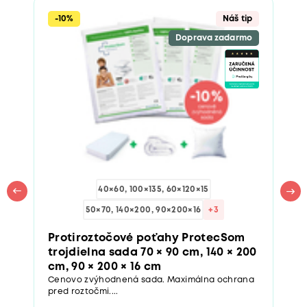
-10%
Náš tip
Doprava zadarmo
40×60, 100×135, 60×120×15
50×70, 140×200, 90×200×16
+3
Protiroztočové poťahy ProtecSom
trojdielna sada 70 × 90 cm, 140 × 200
cm, 90 × 200 × 16 cm
Cenovo zvýhodnená sada. Maximálna ochrana
pred roztočmi....