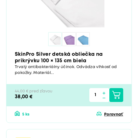
SkinPro Silver detská obliečka na
prikrývku 100 × 135 cm biela
Trvalý antibakteriálny účinok. Odvádza vlhkosť od
pokožky. Materiál...
44,00 € pred zľavou
38,00 €
5 ks
Porovnať