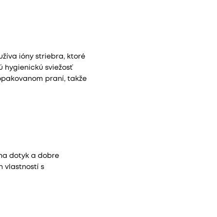
žíva ióny striebra, ktoré
 hygienickú sviežosť
 opakovanom praní, takže
 na dotyk a dobre
vlastností s