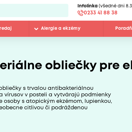
Infolinka
(všedné dni 8.3
0233 41 88 38
redaj
Alergie a ekzémy
Porad
eriálne obliečky pre 
obliečky s trvalou antibakteriálnou
a vírusov v posteli a vytvárajú podmienky
pre osoby s atopickým ekzémom, lupienkou,
eobecne citlivou či podráždenou