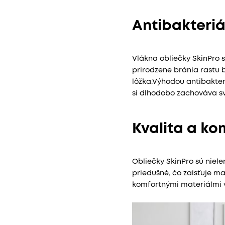
Antibakteri
Vlákna obliečky SkinPro s
prirodzene bránia rastu 
lôžka.Výhodou antibakter
si dlhodobo zachováva sv
Kvalita a ko
Obliečky SkinPro sú niele
priedušné, čo zaisťuje m
komfortnými materiálmi v