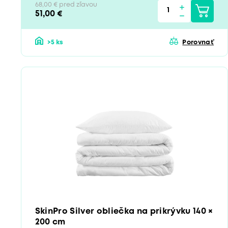
68,00 € pred zľavou
51,00 €
>5 ks
Porovnať
SkinPro Silver obliečka na prikrývku 140 ×
200 cm