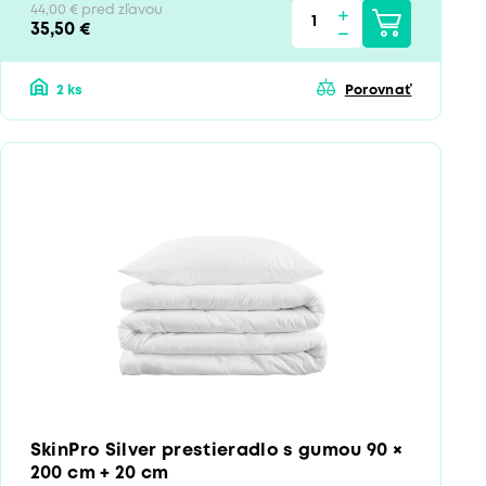
44,00 € pred zľavou
35,50 €
2 ks
Porovnať
SkinPro Silver prestieradlo s gumou 90 ×
200 cm + 20 cm