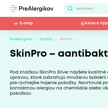
E-shop
Akcie a Výp
PreAlergikov
Značky
SkinPro
SkinPro – aantibakt
Pod značkou SkinPro Silver nájdete kvalitné 
úpravou, ktoré zabraňujú množeniu baktérií 
pre rýchlejšie hojenie pokožky. Navrhnuté 
kontaktnou alergiou na chemikálie alebo vš
pokožkou