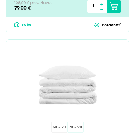
108,00 € pred zľavou
79,00 €
>5 ks
Porovnať
50 × 70
70 × 90