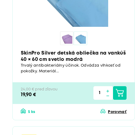
SkinPro Silver detská obliečka na vankúš
40 × 60 cm svetlo modrá
Trvalý antibakteriálny účinok. Odvádza vlhkosť od
pokožky. Materiál...
24,00 € pred zľavou
19,90 €
5 ks
Porovnať