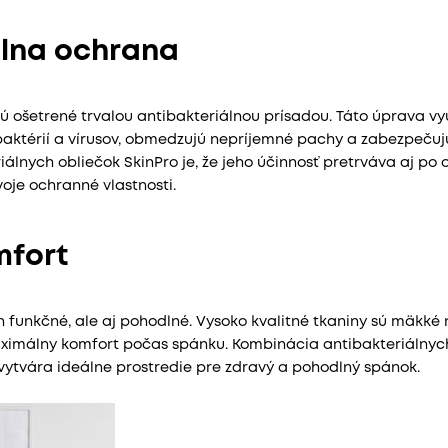
álna ochrana
ú ošetrené trvalou antibakteriálnou prísadou. Táto úprava vyu
baktérií a vírusov, obmedzujú nepríjemné pachy a zabezpečujú
iálnych obliečok SkinPro je, že jeho účinnosť pretrváva aj po
oje ochranné vlastnosti.
mfort
n funkčné, ale aj pohodlné. Vysoko kvalitné tkaniny sú mäkké
aximálny komfort počas spánku. Kombinácia antibakteriálnych 
ytvára ideálne prostredie pre zdravý a pohodlný spánok.