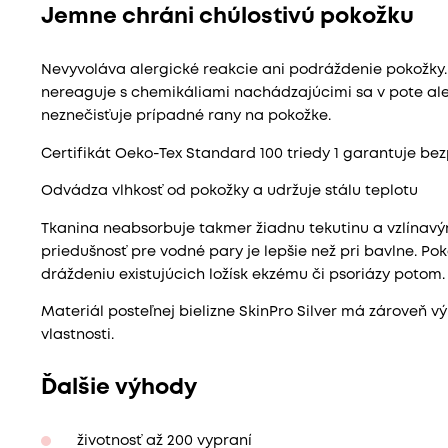
Jemne chráni chúlostivú pokožku
Nevyvoláva alergické reakcie ani podráždenie pokožky.
nereaguje s chemikáliami nachádzajúcimi sa v pote ale
neznečisťuje prípadné rany na pokožke.
Certifikát Oeko-Tex Standard 100 triedy 1 garantuje bezp
Odvádza vlhkosť od pokožky a udržuje stálu teplotu
Tkanina neabsorbuje takmer žiadnu tekutinu a vzlínavý
priedušnosť pre vodné pary je lepšie než pri bavlne. P
dráždeniu existujúcich ložísk ekzému či psoriázy potom.
Materiál posteľnej bielizne SkinPro Silver má zároveň
vlastnosti.
Ďalšie výhody
životnosť až 200 vypraní