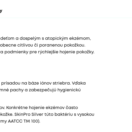
ty
 deťom a dospelým s atopickým ekzémom,
eobecne citlivou či poranenou pokožkou.
ra podmienky pre rýchlejšie hojenie pokožky.
) prísadou na báze iónov striebra. Vďaka
jemné pachy a zabezpečujú hygienickú
ov. Konkrétne hojenie ekzémov často
ožke. SkinPro Silver túto baktériu s vysokou
rmy AATCC TM 100).