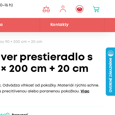
0–16 h)
ňa
Kontakty
mou 90 × 200 cm + 20 cm
lver prestieradlo s
× 200 cm + 20 cm
k. Odvádza vlhkosť od pokožky. Materiál rýchlo schne.
s precitlivenou alebo poranenou pokožkou.
Viac