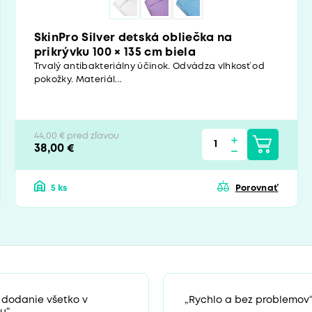
SkinPro Silver detská obliečka na
prikrývku 100 × 135 cm biela
Trvalý antibakteriálny účinok. Odvádza vlhkosť od
pokožky. Materiál...
44,00 € pred zľavou
38,00 €
5 ks
Porovnať
 dodanie všetko v
„Rychlo a bez problemov