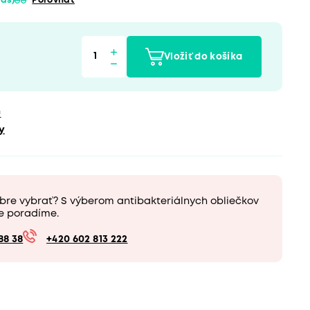
 vás)
Porovnať
Vložiť do košíka
u
y
bre vybrať? S výberom antibakteriálnych obliečkov
e poradíme.
88 38
+420 602 813 222