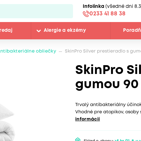
Infolinka
(všedné dni 8.3
0233 41 88 38
redaj
Alergie a ekzémy
Porad
ntibakteriálne obliečky
SkinPro Silver prestieradlo s gu
SkinPro Si
gumou 90 
Trvalý antibakteriálny účino
Vhodné pre atopikov, osoby 
informácií