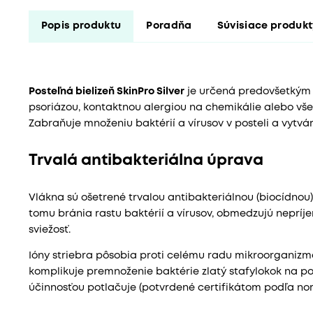
Popis produktu
Poradňa
Súvisiace produk
Posteľná bielizeň SkinPro Silver
je určená predovšetkým
psoriázou, kontaktnou alergiou na chemikálie alebo vš
Zabraňuje množeniu baktérií a vírusov v posteli a vytvá
Trvalá antibakteriálna úprava
Vlákna sú ošetrené trvalou antibakteriálnou (biocídnou
tomu bránia rastu baktérií a vírusov, obmedzujú neprí
sviežosť.
Ióny striebra pôsobia proti celému radu mikroorganizm
komplikuje premnoženie baktérie zlatý stafylokok na pok
účinnosťou potlačuje (potvrdené certifikátom podľa no