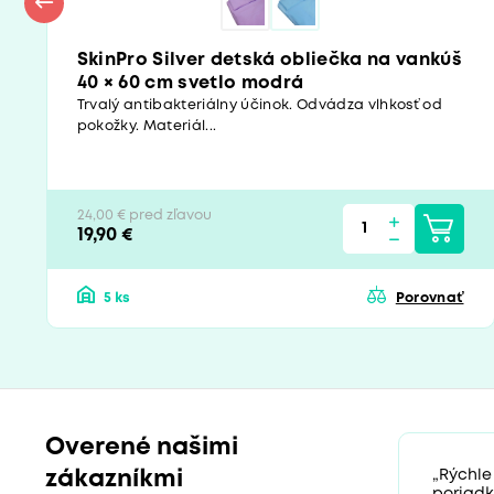
SkinPro Silver detská obliečka na vankúš
40 × 60 cm svetlo modrá
Trvalý antibakteriálny účinok. Odvádza vlhkosť od
pokožky. Materiál...
24,00 € pred zľavou
19,90 €
5 ks
Porovnať
Overené našimi
zákazníkmi
„Rýchle