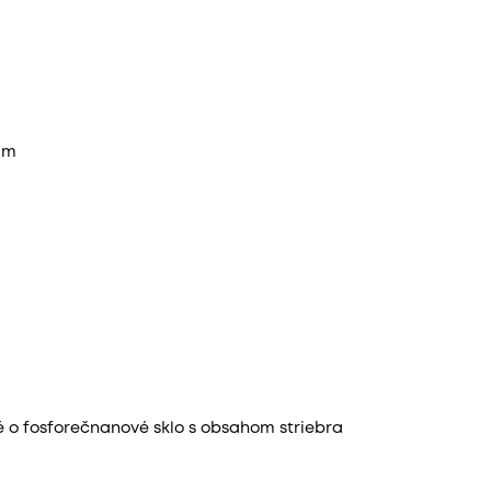
am
 o fosforečnanové sklo s obsahom striebra