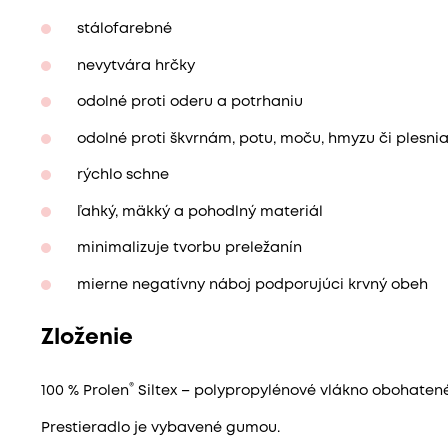
stálofarebné
nevytvára hrčky
odolné proti oderu a potrhaniu
odolné proti škvrnám, potu, moču, hmyzu či plesni
rýchlo schne
ľahký, mäkký a pohodlný materiál
minimalizuje tvorbu preležanín
mierne negatívny náboj podporujúci krvný obeh
Zloženie
®
100 % Prolen
Siltex – polypropylénové vlákno obohatené
Prestieradlo je vybavené gumou.