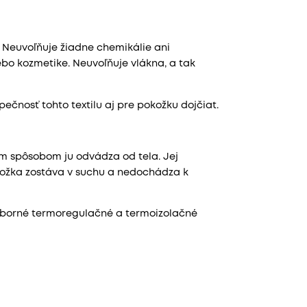
 Neuvoľňuje žiadne chemikálie ani
bo kozmetike. Neuvoľňuje vlákna, a tak
ečnosť tohto textilu aj pre pokožku dojčiat.
m spôsobom ju odvádza od tela. Jej
okožka zostáva v suchu a nedochádza k
 výborné termoregulačné a termoizolačné