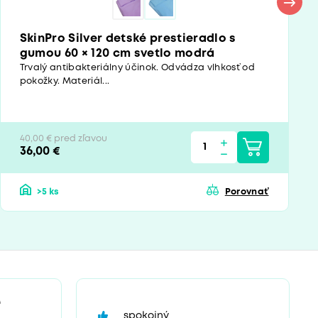
SkinPro Silver detské prestieradlo s
gumou 60 × 120 cm svetlo modrá
Trvalý antibakteriálny účinok. Odvádza vlhkosť od
pokožky. Materiál...
40,00 € pred zľavou
36,00 €
>5 ks
Porovnať
“
spokojný