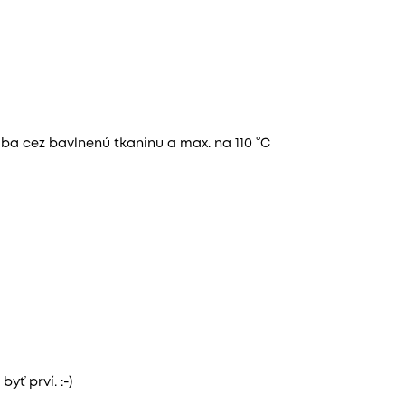
 iba cez bavlnenú tkaninu a max. na 110 °C
yť prví. :-)