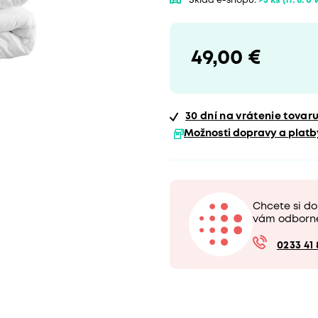
Sklad e-shopu:
>5 ks
(11. 8. u
49,00 €
30 dní
na vrátenie tovar
Možnosti dopravy a platb
Chcete si do
vám odborn
0233 41 