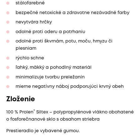
stálofarebné
bezpečné netoxické a zdravotne nezávadné farby
nevytvára hrčky
odolné proti oderu a potrhaniu
odolné proti škvrnám, potu, moču, hmyzu či
plesniam
rýchlo schne
ľahký, mäkký a pohodlný materiál
minimalizuje tvorbu preležanín
mierne negatívny náboj podporujúci krvný obeh
Zloženie
®
100 % Prolen
Siltex – polypropylénové vlákno obohatené
o fosforečnanové sklo s obsahom striebra
Prestieradlo je vybavené gumou.