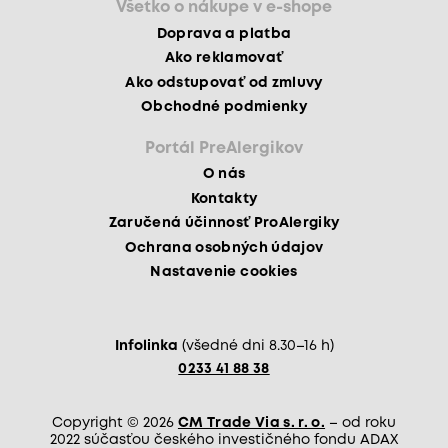
Všetko o nákupe v e-shope
Doprava a platba
Ako reklamovať
Ako odstupovať od zmluvy
Obchodné podmienky
Portál PreAlergikov
O nás
Kontakty
Zaručená účinnosť ProAlergiky
Ochrana osobných údajov
Nastavenie cookies
Infolinka
(všedné dni 8.30–16 h)
0233 41 88 38
Copyright © 2026
CM Trade Via s. r. o.
– od roku
2022 súčasťou českého investičného fondu ADAX