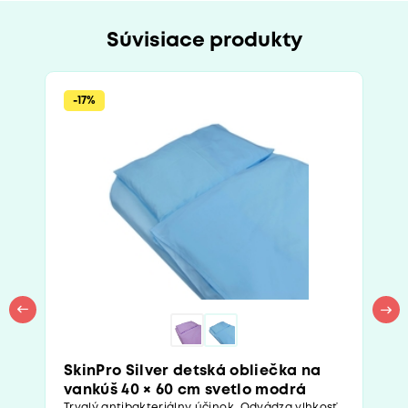
Súvisiace produkty
-17%
SkinPro Silver detská obliečka na
vankúš 40 × 60 cm svetlo modrá
Trvalý antibakteriálny účinok. Odvádza vlhkosť