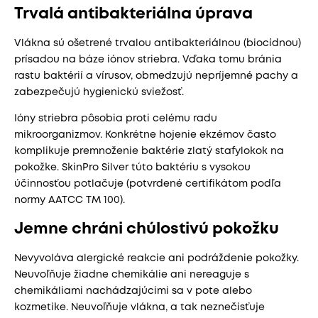
Trvalá antibakteriálna úprava
Vlákna sú ošetrené trvalou antibakteriálnou (biocídnou)
prísadou na báze iónov striebra. Vďaka tomu bránia
rastu baktérií a vírusov, obmedzujú nepríjemné pachy a
zabezpečujú hygienickú sviežosť.
Ióny striebra pôsobia proti celému radu
mikroorganizmov. Konkrétne hojenie ekzémov často
komplikuje premnoženie baktérie zlatý stafylokok na
pokožke. SkinPro Silver túto baktériu s vysokou
účinnosťou potlačuje (potvrdené certifikátom podľa
normy AATCC TM 100).
Jemne chráni chúlostivú pokožku
Nevyvoláva alergické reakcie ani podráždenie pokožky.
Neuvoľňuje žiadne chemikálie ani nereaguje s
chemikáliami nachádzajúcimi sa v pote alebo
kozmetike. Neuvoľňuje vlákna, a tak neznečisťuje