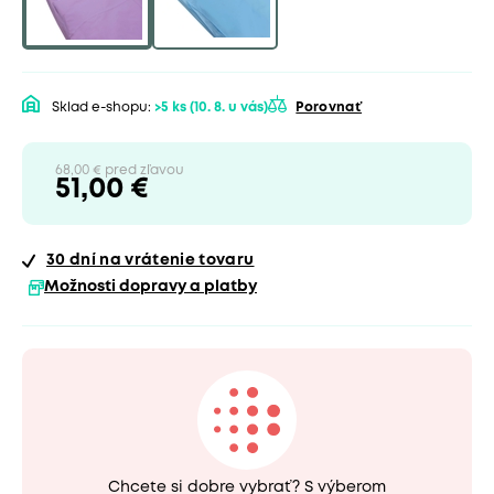
Sklad e-shopu:
>5 ks
(10. 8. u vás)
Porovnať
68,00 € pred zľavou
51,00 €
30 dní
na vrátenie tovaru
Možnosti dopravy a platby
Chcete si dobre vybrať? S výberom