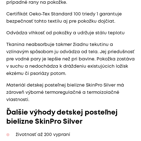
prípadné rany na pokožke.
Certifikát Oeko-Tex Standard 100 triedy 1 garantuje
bezpečnosť tohto textilu aj pre pokožku dojčiat.
Odvádza vlhkosť od pokožky a udržuje stálu teplotu
Tkanina neabsorbuje takmer žiadnu tekutinu a
vzlínavým spôsobom ju odvádza od tela. Jej priedušnosť
pre vodné pary je lepšie než pri bavlne. Pokožka zostáva
v suchu a nedochádza k dráždeniu existujúcich ložísk
ekzému či psoriázy potom.
Materiál detskej posteľnej bielizne SkinPro Silver má
zároveň výborné termoregulačné a termoizolačné
vlastnosti.
Ďalšie výhody detskej posteľnej
bielizne SkinPro Silver
životnosť až 200 vypraní