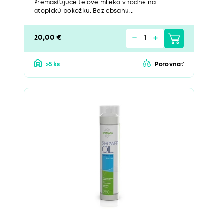
Premasťujúce telové mlieko vhodné na
atopickú pokožku. Bez obsahu...
20,00 €
>5 ks
Porovnať