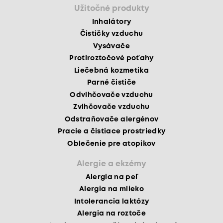
Užitočné produkty
Inhalátory
Čističky vzduchu
Vysávače
Protiroztočové poťahy
Liečebná kozmetika
Parné čističe
Odvlhčovače vzduchu
Zvlhčovače vzduchu
Odstraňovače alergénov
Pracie a čistiace prostriedky
Oblečenie pre atopikov
Alergie a ekzémy
Alergia na peľ
Alergia na mlieko
Intolerancia laktózy
Alergia na roztoče