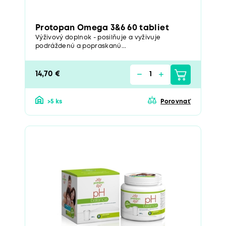
Protopan Omega 3&6 60 tabliet
Výživový doplnok - posilňuje a vyživuje
podráždenú a popraskanú...
14,70 €
>5 ks
Porovnať