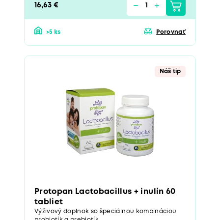
16,63 €
>5 ks
Porovnať
Náš tip
Protopan Lactobacillus + inulín 60
tabliet
Výživový doplnok so špeciálnou kombináciou
probiotík a prebiotík....