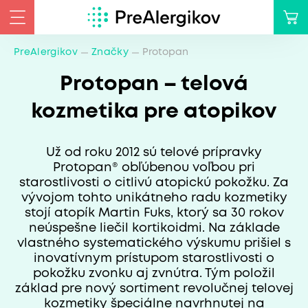
PreAlergikov
Značky
Protopan
Protopan – telová
kozmetika pre atopikov
Už od roku 2012 sú telové prípravky
Protopan® obľúbenou voľbou pri
starostlivosti o citlivú atopickú pokožku. Za
vývojom tohto unikátneho radu kozmetiky
stojí atopík Martin Fuks, ktorý sa 30 rokov
neúspešne liečil kortikoidmi. Na základe
vlastného systematického výskumu prišiel s
inovatívnym prístupom starostlivosti o
pokožku zvonku aj zvnútra. Tým položil
základ pre nový sortiment revolučnej telovej
kozmetiky špeciálne navrhnutej na