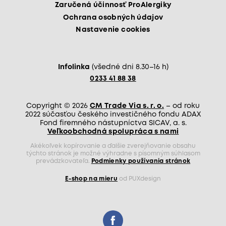
Zaručená účinnosť ProAlergiky
Ochrana osobných údajov
Nastavenie cookies
Infolinka
(všedné dni 8.30–16 h)
0233 41 88 38
Copyright © 2026
CM Trade Via s. r. o.
– od roku
2022 súčasťou českého investičného fondu ADAX
Fond firemného nástupníctva SICAV, a. s.
Veľkoobchodná spolupráca s nami
Akékoľvek kopírovanie a ďalšie zverejňovanie obsahu
týchto stránok je možné výhradne s písomným súhlasom
prevádzkovateľa.
Podmienky používania stránok
E-shop na mieru
od PUXdesign