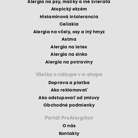
Alergia na psy, mačky a iné zvieratá
Atopický ekzém
Histamínová intolerancia
Celiakia
Alergia na včely, osy a iný hmyz
Astma
Alergia na latex
Alergia na slnko
Alergia na potraviny
Všetko o nákupe v e-shope
Doprava a platba
Ako reklamovať
Ako odstupovať od zmluvy
Obchodné podmienky
Portál PreAlergikov
O nás
Kontakty