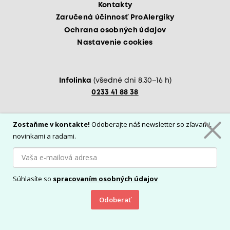
Kontakty
Zaručená účinnosť ProAlergiky
Ochrana osobných údajov
Nastavenie cookies
Infolinka
(všedné dni 8.30–16 h)
0233 41 88 38
Copyright © 2026
CM Trade Via s. r. o.
– od roku
Zostaňme v kontakte!
Odoberajte náš newsletter so zľavami,
2022 súčasťou českého investičného fondu ADAX
novinkami a radami.
Fond firemného nástupníctva SICAV, a. s.
Veľkoobchodná spolupráca s nami
Akékoľvek kopírovanie a ďalšie zverejňovanie obsahu
týchto stránok je možné výhradne s písomným súhlasom
prevádzkovateľa.
Podmienky používania stránok
Súhlasíte so
spracovaním osobných údajov
E-shop na mieru
od PUXdesign
Odoberať