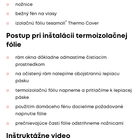
nožnice
bežný fén na vlasy
®
izolačnú fóliu tesamoll
Thermo Cover
Postup pri inštalácii termoizolačnej
fólie
rám okna dôkladne odmastíme čistiacim
prostriedkom
na očistený rám nalepíme obojstrannú lepiacu
pásku
termoizolačnú fóliu napneme a pritlačíme k lepiacej
páske
použitím domáceho fénu docielime požadované
napnutie fólie
prečnievajúce časti fólie odstrihneme nožnicami
Inštruktážne video