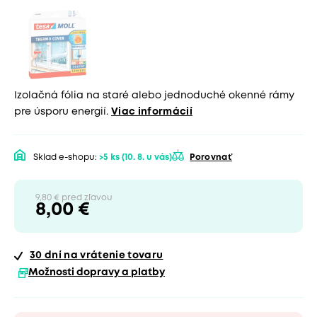
Izolačná fólia na staré alebo jednoduché okenné rámy
pre úsporu energií.
Viac informácií
Sklad e-shopu:
>5 ks
(10. 8. u vás)
Porovnať
9,80 € pred zľavou
8,00 €
30 dní
na vrátenie tovaru
Možnosti dopravy a platby