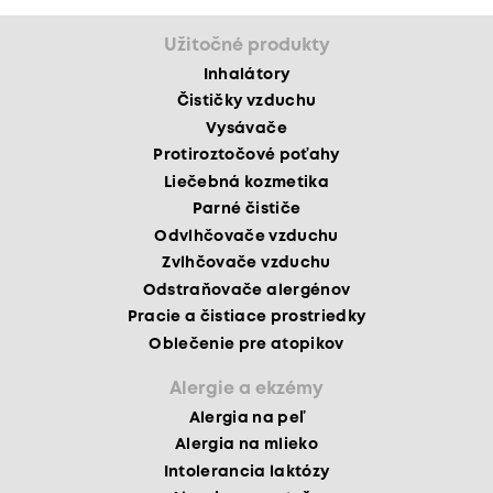
Užitočné produkty
Inhalátory
Čističky vzduchu
Vysávače
Protiroztočové poťahy
Liečebná kozmetika
Parné čističe
Odvlhčovače vzduchu
Zvlhčovače vzduchu
Odstraňovače alergénov
Pracie a čistiace prostriedky
Oblečenie pre atopikov
Alergie a ekzémy
Alergia na peľ
Alergia na mlieko
Intolerancia laktózy