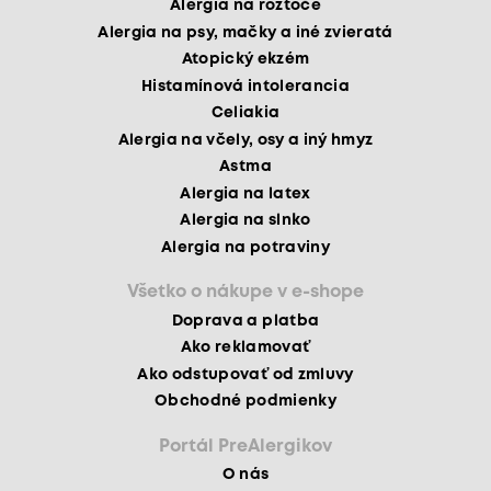
Alergia na roztoče
Alergia na psy, mačky a iné zvieratá
Atopický ekzém
Histamínová intolerancia
Celiakia
Alergia na včely, osy a iný hmyz
Astma
Alergia na latex
Alergia na slnko
Alergia na potraviny
Všetko o nákupe v e-shope
Doprava a platba
Ako reklamovať
Ako odstupovať od zmluvy
Obchodné podmienky
Portál PreAlergikov
O nás