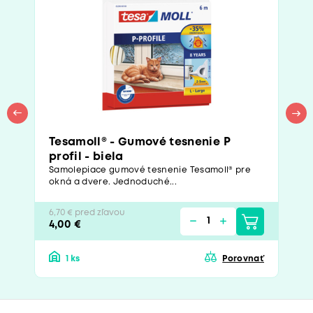
Tesamoll® - Gumové tesnenie P
profil - biela
Samolepiace gumové tesnenie Tesamoll® pre
okná a dvere. Jednoduché...
6,70 € pred zľavou
4,00 €
1 ks
Porovnať