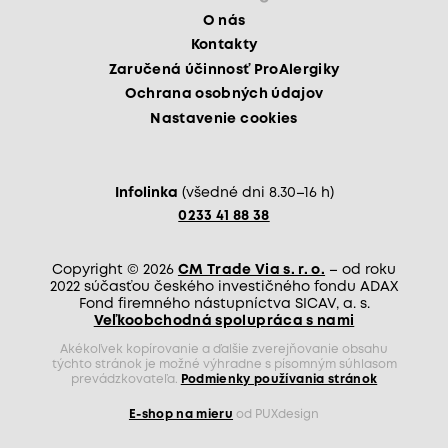
O nás
Kontakty
Zaručená účinnosť ProAlergiky
Ochrana osobných údajov
Nastavenie cookies
Infolinka
(všedné dni 8.30–16 h)
0233 41 88 38
Copyright © 2026
CM Trade Via s. r. o.
– od roku
2022 súčasťou českého investičného fondu ADAX
Fond firemného nástupníctva SICAV, a. s.
Veľkoobchodná spolupráca s nami
Akékoľvek kopírovanie a ďalšie zverejňovanie obsahu
týchto stránok je možné výhradne s písomným súhlasom
prevádzkovateľa.
Podmienky používania stránok
E-shop na mieru
od PUXdesign