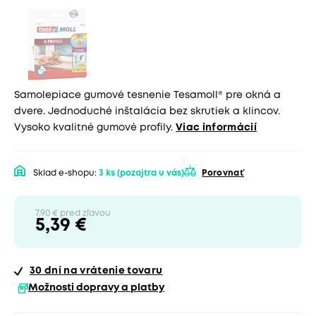
Samolepiace gumové tesnenie Tesamoll® pre okná a
dvere. Jednoduché inštalácia bez skrutiek a klincov.
Vysoko kvalitné gumové profily.
Viac informácií
Sklad e-shopu:
3 ks
(pozajtra u vás)
Porovnať
7,90 € pred zľavou
5,39 €
30 dní
na vrátenie tovaru
Možnosti dopravy a platby