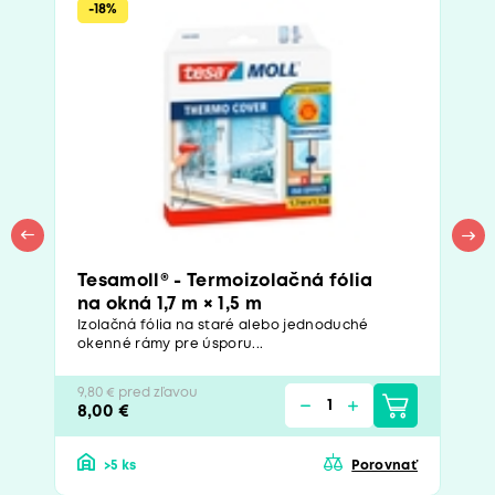
-18%
Tesamoll® - Termoizolačná fólia
na okná 1,7 m × 1,5 m
Izolačná fólia na staré alebo jednoduché
okenné rámy pre úsporu...
9,80 € pred zľavou
8,00 €
>5 ks
Porovnať