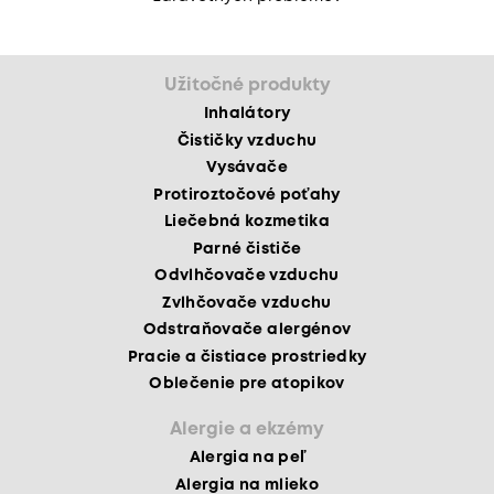
Užitočné produkty
Inhalátory
Čističky vzduchu
Vysávače
Protiroztočové poťahy
Liečebná kozmetika
Parné čističe
Odvlhčovače vzduchu
Zvlhčovače vzduchu
Odstraňovače alergénov
Pracie a čistiace prostriedky
Oblečenie pre atopikov
Alergie a ekzémy
Alergia na peľ
Alergia na mlieko