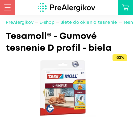
PreAlergikov
E-shop
Siete do okien a tesnenie
Tesn
Tesamoll® - Gumové
tesnenie D profil - biela
-32%