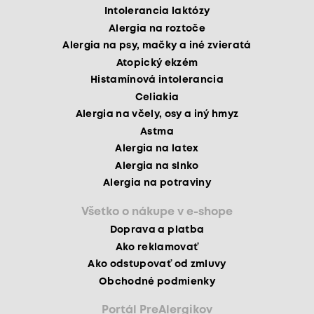
Intolerancia laktózy
Alergia na roztoče
Alergia na psy, mačky a iné zvieratá
Atopický ekzém
Histamínová intolerancia
Celiakia
Alergia na včely, osy a iný hmyz
Astma
Alergia na latex
Alergia na slnko
Alergia na potraviny
Všetko o nákupe v e-shope
Doprava a platba
Ako reklamovať
Ako odstupovať od zmluvy
Obchodné podmienky
Portál PreAlergikov