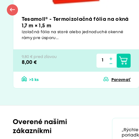
Tesamoll® - Termoizolačná fólia na okná
1,7 m × 1,5 m
Izolačná fólia na staré alebo jednoduché okenné
rámy pre úsporu...
9,80 € pred zľavou
8,00 €
>5 ks
Porovnať
Overené našimi
zákazníkmi
„Rýchle
poriadk