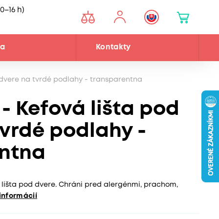
0–16 h)
ňa
Kontakty
 dvere na tvrdé podlahy - transparentna
- Kefová lišta pod
tvrdé podlahy -
entna
lišta pod dvere. Chráni pred alergénmi, prachom,
informácií