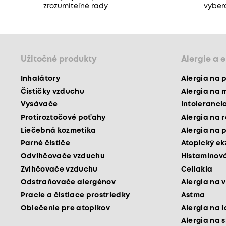
zrozumiteľné rady
vyber
Užitočné produkty
Alergie a 
Inhalátory
Alergia na 
Čističky vzduchu
Alergia na 
Vysávače
Intoleranci
Protiroztočové poťahy
Alergia na 
Liečebná kozmetika
Alergia na 
Parné čističe
Atopický e
Odvlhčovače vzduchu
Histamínová
Zvlhčovače vzduchu
Celiakia
Odstraňovače alergénov
Alergia na v
Pracie a čistiace prostriedky
Astma
Oblečenie pre atopikov
Alergia na 
Alergia na 