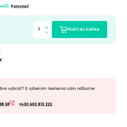
ás)
Porovnať
Vložiť do košíka
u
y
obre vybrať? S výberom tesnenia vám odborne
88 38
+420 602 813 222