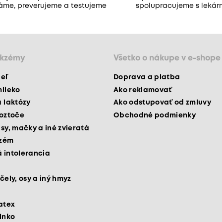
áme, preverujeme a testujeme
spolupracujeme s lekár
ekzémy
Všetko o nákupe v e-shope
peľ
Doprava a platba
mlieko
Ako reklamovať
a laktózy
Ako odstupovať od zmluvy
roztoče
Obchodné podmienky
psy, mačky a iné zvieratá
kzém
 intolerancia
čely, osy a iný hmyz
latex
slnko