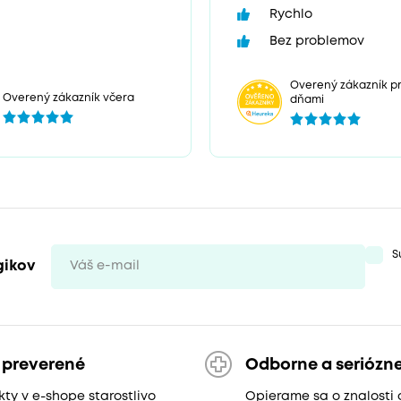
Rychlo
Bez problemov
Overený zákazník pr
Overený zákazník včera
dňami
S
gikov
 preverené
Odborne a seriózn
ty v e-shope starostlivo
Opierame sa o znalosti 