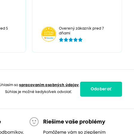
ed 5
Overený zákazník pred 7
dňami
úhlasím so
spracovaním osobných údajov
.
Odoberať
Súhlas je možné kedykoľvek odvolať.
e
Riešime vaše problémy
odborníkov,
Pomôžeme vám so zlepšením