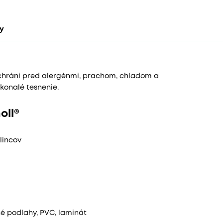
ty
chráni pred alergénmi, prachom, chladom a
konalé tesnenie.
oll®
lincov
é podlahy, PVC, laminát