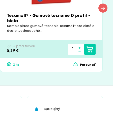
Tesamoll® - Gumové tesnenie D profil -
biela
Samolepiace gumové tesnenie Tesamoll® pre okná a
dvere. Jednoduché...
7,90 € pred zľavou
5,39 €
3 ks
Porovnať
“
spokojný