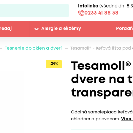
Infolinka
(všedné dni 8.3
0233 41 88 38
redaj
Alergie a ekzémy
Porad
Tesnenie do okien a dverí
Tesamoll® - Kefová lišta pod
Tesamoll® 
-39%
dvere na 
transpar
Odolná samolepiaca kefová 
chladom a prievanom.
Viac 