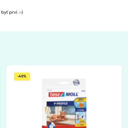
yť prví. :-)
-40%