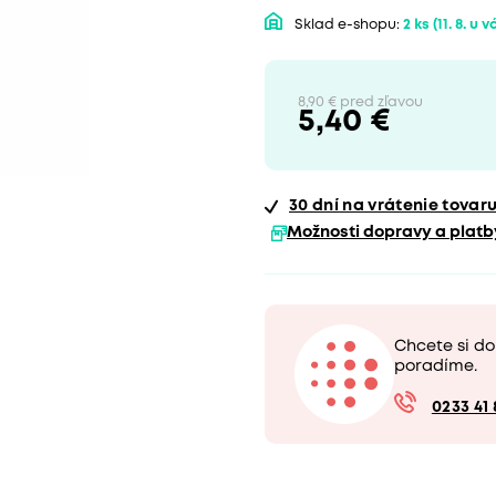
Sklad e-shopu:
2 ks
(11. 8. u v
8,90 € pred zľavou
5,40 €
30 dní
na vrátenie tovar
Možnosti dopravy a platb
Chcete si d
poradíme.
0233 41 