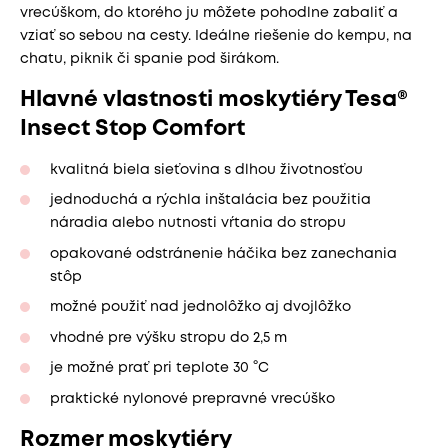
vrecúškom, do ktorého ju môžete pohodlne zabaliť a
vziať so sebou na cesty. Ideálne riešenie do kempu, na
chatu, piknik či spanie pod širákom.
Hlavné vlastnosti moskytiéry Tesa®
Insect Stop Comfort
kvalitná biela sieťovina s dlhou životnosťou
jednoduchá a rýchla inštalácia bez použitia
náradia alebo nutnosti vŕtania do stropu
opakované odstránenie háčika bez zanechania
stôp
možné použiť nad jednolôžko aj dvojlôžko
vhodné pre výšku stropu do 2,5 m
je možné prať pri teplote 30 °C
praktické nylonové prepravné vrecúško
Rozmer moskytiéry