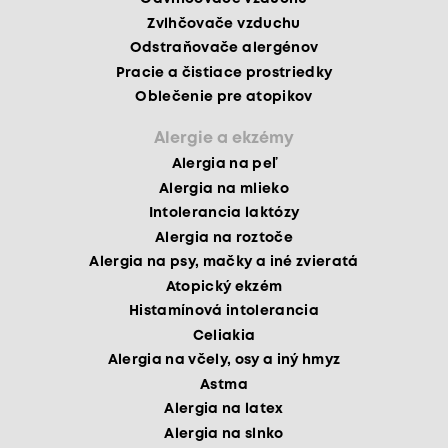
Zvlhčovače vzduchu
Odstraňovače alergénov
Pracie a čistiace prostriedky
Oblečenie pre atopikov
Alergie a ekzémy
Alergia na peľ
Alergia na mlieko
Intolerancia laktózy
Alergia na roztoče
Alergia na psy, mačky a iné zvieratá
Atopický ekzém
Histamínová intolerancia
Celiakia
Alergia na včely, osy a iný hmyz
Astma
Alergia na latex
Alergia na slnko