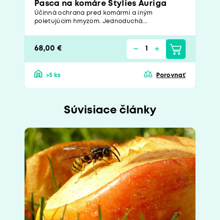
Pasca na komáre Stylies Auriga
Účinná ochrana pred komármi a iným
poletujúcim hmyzom. Jednoduchá...
68,00 €
>5 ks
Porovnať
Súvisiace články