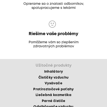
Opierame sa o znalosti odborníkov,
spolupracujeme s lekármi
Riešime vaše problémy
Pomôžeme vám so zlepšením
zdravotných problémov
Užitočné produkty
Inhalátory
Čističky vzduchu
Vysávače
Protiroztočové poťahy
Liečebná kozmetika
Parné čističe
Odvlhčovače vzduchu