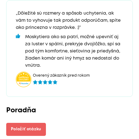
„Dôležité sù rozmery a spôsob uchytenia, ak
vám to vyhovuje tak produkt odporúčam, spíte
ako princezna v rozprávke. :)“
Moskytiera ako sa patrí, možné upevniť aj
za luster v spálni, prekryje dvojlôžko, spí sa
pod tým komfortne, sieťovina je priedyšná,
žiaden komár ani iný hmyz sa nedostal do
vnútra.
Overený zákazník pred rokom
Poradňa
Položiť otázku