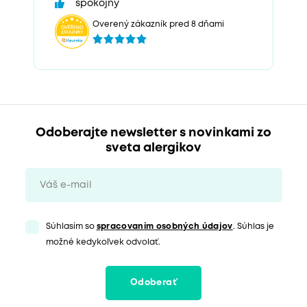
spokojný
Overený zákazník pred 8 dňami
Odoberajte newsletter s novinkami zo
sveta alergikov
Súhlasím so
spracovaním osobných údajov
. Súhlas je
možné kedykoľvek odvolať.
Odoberať