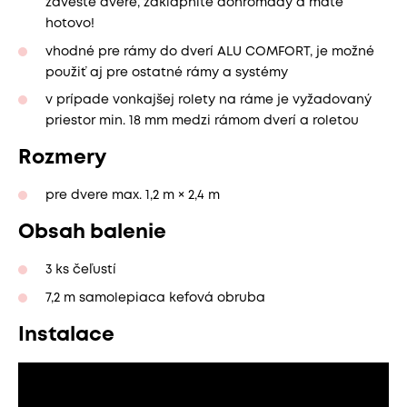
zaveste dvere, zaklapnite dohromady a máte
hotovo!
vhodné pre rámy do dverí ALU COMFORT, je možné
použiť aj pre ostatné rámy a systémy
v prípade vonkajšej rolety na ráme je vyžadovaný
priestor min. 18 mm medzi rámom dverí a roletou
Rozmery
pre dvere max. 1,2 m × 2,4 m
Obsah balenie
3 ks čeľustí
7,2 m samolepiaca kefová obruba
Instalace