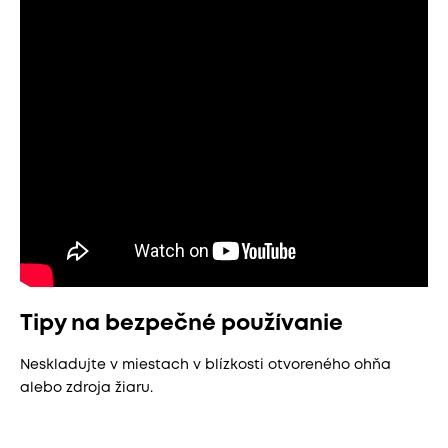
Tipy na bezpečné používanie
Neskladujte v miestach v blízkosti otvoreného ohňa
alebo zdroja žiaru.