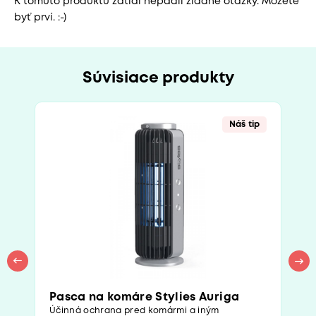
K tomuto produktu zatiaľ nepadli žiadne otázky. Môžete
byť prví. :-)
Súvisiace produkty
Náš tip
Pasca na komáre Stylies Auriga
Účinná ochrana pred komármi a iným