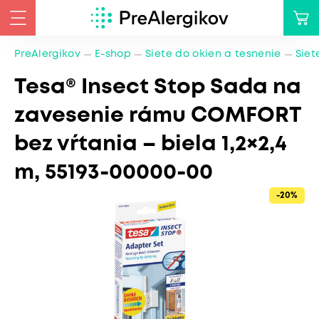
PreAlergikov
E-shop
Siete do okien a tesnenie
Siet
Tesa® Insect Stop Sada na
zavesenie rámu COMFORT
bez vŕtania – biela 1,2×2,4
m, 55193-00000-00
-20%